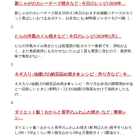
新じゃがのカレーチーズ焼きなど | 今日のレシピ(2020年…
新じゃがのカレーチーズ焼き2020.4.2本日のおすすめ掲載☆チーズがカリ
ッと香ばしいおつまみポテト。お弁当にも♪材料新ジャガイモ2〜3個（…
たらの洋風ホイル焼きなど | 今日のレシピ(2020年2月2…
たらの洋風ホイル焼きたらは低脂肪の低カロリー食材です。消化がよ
く、また免疫維持にも欠かせないたんぱく質も豊富に含むので、風邪気
味で食欲がない…
ネギ入り♪油揚げの納豆詰め焼き✿ レシピ・作り方など | 今…
ネギ入り♪油揚げの納豆詰め焼き✿ レシピ・作り方お弁当の隙間埋めやあ
と一品欲しいときに♪材料(1～2人分)油揚げ(熱湯をかけて油抜きしたも
の…
ダイエット飯！おからと長芋のふわふわ焼き♪など | 簡単レ
シ…
ダイエット飯！おからと長芋のふわふわ焼き♪材 料(2人分 )長芋すりおろ
し100～150ｇくらい卵１個生おから100ｇ片栗粉大１～2醤油小１…