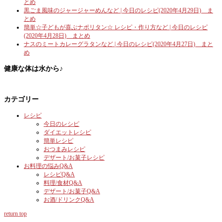
とめ
黒ごま風味のジャージャーめんなど | 今日のレシピ(2020年4月29日) ま
とめ
簡単☆子どもが喜ぶナポリタン☆ レシピ・作り方など | 今日のレシピ
(2020年4月28日) まとめ
ナスのミートカレーグラタンなど | 今日のレシピ(2020年4月27日) まと
め
健康な体は水から♪
カテゴリー
レシピ
今日のレシピ
ダイエットレシピ
簡単レシピ
おつまみレシピ
デザート/お菓子レシピ
お料理の悩みQ&A
レシピQ&A
料理/食材Q&A
デザート/お菓子Q&A
お酒/ドリンクQ&A
return top