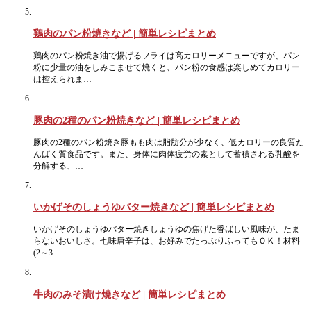
鶏肉のパン粉焼きなど | 簡単レシピまとめ
鶏肉のパン粉焼き油で揚げるフライは高カロリーメニューですが、パン
粉に少量の油をしみこませて焼くと、パン粉の食感は楽しめてカロリー
は控えられま…
豚肉の2種のパン粉焼きなど | 簡単レシピまとめ
豚肉の2種のパン粉焼き豚もも肉は脂肪分が少なく、低カロリーの良質た
んぱく質食品です。また、身体に肉体疲労の素として蓄積される乳酸を
分解する、…
いかげそのしょうゆバター焼きなど | 簡単レシピまとめ
いかげそのしょうゆバター焼きしょうゆの焦げた香ばしい風味が、たま
らないおいしさ。七味唐辛子は、お好みでたっぷりふってもＯＫ！材料
(2～3…
牛肉のみそ漬け焼きなど | 簡単レシピまとめ