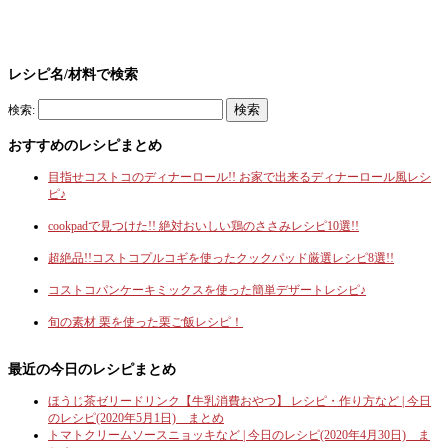
レシピ名/材料で検索
検索:
おすすめのレシピまとめ
目指せコストコのディナーロール!! お家で出来るディナーロール風レシ
ピ♪
cookpadで見つけた!! 絶対おいしい鶏のささみレシピ10選!!
超絶品!!コストコプルコギを使ったクックパッド厳選レシピ8選!!
コストコパンケーキミックスを使った簡単デザートレシピ♪
旬の素材 栗を使った栗ご飯レシピ！
最近の今日のレシピまとめ
ほうじ茶ゼリードリンク【牛乳消費おやつ】 レシピ・作り方など | 今日
のレシピ(2020年5月1日) まとめ
トマトクリームソースニョッキなど | 今日のレシピ(2020年4月30日) ま