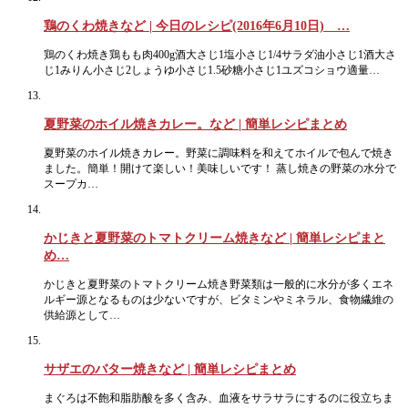
鶏のくわ焼きなど | 今日のレシピ(2016年6月10日) …
鶏のくわ焼き鶏もも肉400g酒大さじ1塩小さじ1/4サラダ油小さじ1酒大さ
じ1みりん小さじ2しょうゆ小さじ1.5砂糖小さじ1ユズコショウ適量…
夏野菜のホイル焼きカレー。など | 簡単レシピまとめ
夏野菜のホイル焼きカレー。野菜に調味料を和えてホイルで包んで焼き
ました。簡単！開けて楽しい！美味しいです！ 蒸し焼きの野菜の水分で
スープカ…
かじきと夏野菜のトマトクリーム焼きなど | 簡単レシピまと
め…
かじきと夏野菜のトマトクリーム焼き野菜類は一般的に水分が多くエネ
ルギー源となるものは少ないですが、ビタミンやミネラル、食物繊維の
供給源として…
サザエのバター焼きなど | 簡単レシピまとめ
まぐろは不飽和脂肪酸を多く含み、血液をサラサラにするのに役立ちま