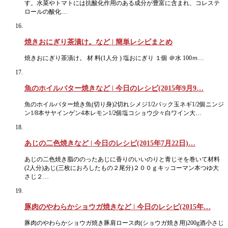
す。水菜やトマトには抗酸化作用のある成分が豊富に含まれ、コレステ
ロールの酸化…
焼きおにぎり茶漬け。など | 簡単レシピまとめ
焼きおにぎり茶漬け。 材 料(1人分 ) 塩おにぎり １個 ＠水 100ｍ…
魚のホイルバター焼きなど | 今日のレシピ(2015年9月9…
魚のホイルバター焼き魚(切り身)2切れシメジ1/2パック玉ネギ1/2個ニンジ
ン1/8本サヤインゲン4本レモン1/2個塩コショウ少々白ワイン大…
あじの二色焼きなど | 今日のレシピ(2015年7月22日)…
あじの二色焼き脂ののったあじに香りのいいのりと青じそを巻いて材料
(2人分)あじ(三枚におろしたもの２尾分)２００ｇキッコーマン本つゆ大
さじ２…
豚肉のやわらかショウガ焼きなど | 今日のレシピ(2015年…
豚肉のやわらかショウガ焼き豚肩ロース肉(ショウガ焼き用)200g酒小さじ