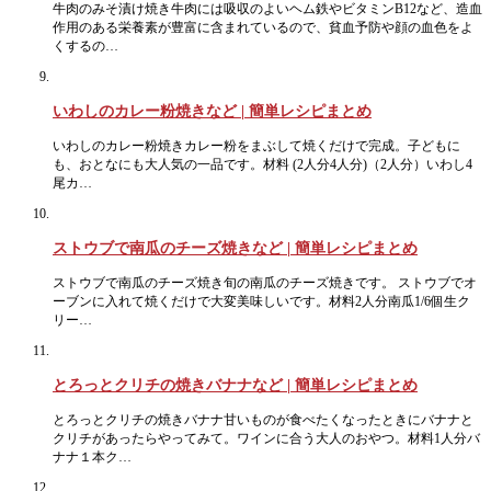
牛肉のみそ漬け焼き牛肉には吸収のよいヘム鉄やビタミンB12など、造血
作用のある栄養素が豊富に含まれているので、貧血予防や顔の血色をよ
くするの…
いわしのカレー粉焼きなど | 簡単レシピまとめ
いわしのカレー粉焼きカレー粉をまぶして焼くだけで完成。子どもに
も、おとなにも大人気の一品です。材料 (2人分4人分)（2人分）いわし4
尾カ…
ストウブで南瓜のチーズ焼きなど | 簡単レシピまとめ
ストウブで南瓜のチーズ焼き旬の南瓜のチーズ焼きです。 ストウブでオ
ーブンに入れて焼くだけで大変美味しいです。材料2人分南瓜1/6個生ク
リー…
とろっとクリチの焼きバナナなど | 簡単レシピまとめ
とろっとクリチの焼きバナナ甘いものが食べたくなったときにバナナと
クリチがあったらやってみて。ワインに合う大人のおやつ。材料1人分バ
ナナ１本ク…