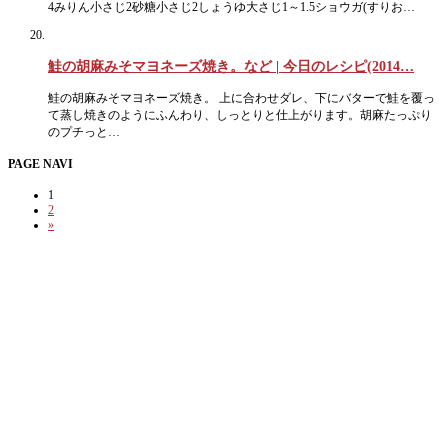
4みりん小さじ2砂糖小さじ2しょうゆ大さじ1～1.5ショウガ(すりお…
鮭の胡麻みそマヨネーズ焼き。など | 今日のレシピ(2014…
鮭の胡麻みそマヨネーズ焼き。 上に合わせダレ、下にバターで鮭を覆っ
て蒸し焼きのようにふんわり、しっとりと仕上がります。胡麻たっぷり
のプチっと…
PAGE NAVI
1
2
»