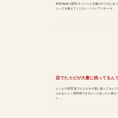
料理/食材の質問 キャベツと豆腐のサラダに合
シングを教えてください
シングを教えてください ベストアンサー キ…
茹でたエビが大量に残ってるん
レシピの質問 茹でたエビが大量に残ってるんで
なんかおいしく再利用でき…
んかおいしく再利用できるレシピあったら教え
い …