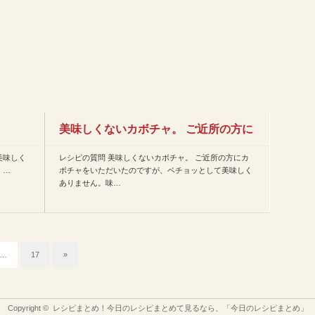
美味しくないカボチャ。 ご近所の方に
美味しく
レシピの質問 美味しくないカボチャ。 ご近所の方にカ
カボチャをいただいた…
 …
ボチャをいただいたのですが、ベチョッとして美味しく
ありません。味…
…
17
»
Copyright ©
レシピまとめ！今日のレシピまとめて見るなら、「今日のレシピまとめ」