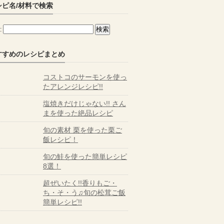
シピ名/材料で検索
:
すすめのレシピまとめ
コストコのサーモンを使っ
たアレンジレシピ!!
塩焼きだけじゃない!! さん
まを使った絶品レシピ
旬の素材 栗を使った栗ご
飯レシピ！
旬の鮭を使った簡単レシピ
8選！
超ぜいたく!!香りもご・
ち・そ・う♫旬の松茸ご飯
簡単レシピ!!