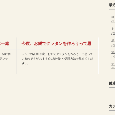
最
ほ
作
ト
(
黒
は一緒
今度、お餅でグラタンを作ろうって思
(
簡
一緒に何
レシピの質問 今度、お餅でグラタンを作ろうって思って
っているのですが おすすめ…
|
アンサ
いるのですが おすすめの味付けや調理方法を教えてくだ
さい。 …
ナ
年
健
カ