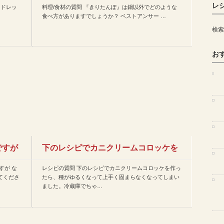
レ
うドレッ
料理/食材の質問 『きりたんぽ』は鍋以外でどのような
食べ方がありますでしょうか…
食べ方がありますでしょうか？ ベストアンサー …
検索
お
ですが
下のレシピでカニクリームコロッケを
すが な
レシピの質問 下のレシピでカニクリームコロッケを作っ
作ったら、種がゆるくなって…
てくださ
たら、種がゆるくなって上手く固まらなくなってしまい
ました。冷蔵庫でちゃ…