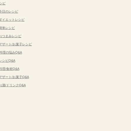
シピ
今日のレシピ
ダイエットレシピ
簡単レシピ
おつまみレシピ
デザート/お菓子レシピ
料理の悩みQ&A
レシピQ&A
料理/食材Q&A
デザート/お菓子Q&A
お酒/ドリンクQ&A