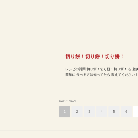
切り餅！切り餅！切り餅！
レシピの質問 切り餅！切り餅！切り餅！ を 超
簡単に 食べる方法知ってたら 教えてください！
PAGE NAVI
1
2
3
4
5
6