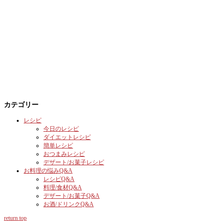
カテゴリー
レシピ
今日のレシピ
ダイエットレシピ
簡単レシピ
おつまみレシピ
デザート/お菓子レシピ
お料理の悩みQ&A
レシピQ&A
料理/食材Q&A
デザート/お菓子Q&A
お酒/ドリンクQ&A
return top