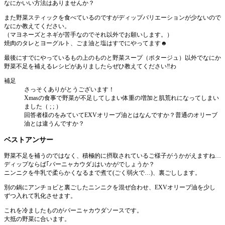
なにかいい方法はありませんか？
また野菜スティックを食べているのですがディップバリエーションが少ないので
なにか教えてください。
（マヨネーズとネギが苦手なのでそれ以外でお願いします。）
焼肉のタレとヨーグルト、ごま油と塩はすでにやってます☻
最後にすでにやっているもの上のものと野菜スープ（ポタージュ）以外でなにか
野菜不足を補えるレシピがありましたらぜひ教えてください‼︎わ
補足
さっそくありがとうございます！
Xmasの食事で野菜が不足してしまい体重の増加と肌荒れになってしまい
ました（ ; ; ）
回答者様のをみていてEXVオリーブ油とはなんですか？普通のオリーブ
油とは違うんですか？
ベストアンサー
野菜不足を補うのではなく、積極的に摂取されているご様子がうかがえますね…
ディップならば｢バーニャカウダ｣はいかがでしょうか？
ニンニクを牛乳で柔らかくなるまで煮て(ごく弱火で…)、裏ごしします。
別の鍋にアンチョビと裏ごしたニンニクを混ぜ合わせ、EXVオリーブ油を少し
ずつ入れて乳化させます。
これを冷ましたものがバーニャカウダソースです。
大抵の野菜に合います。