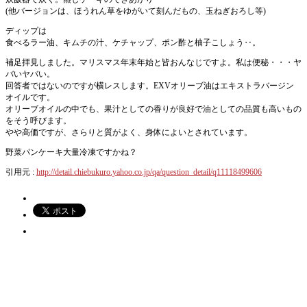
(他バージョンは、ほうれん草をゆがいて刻んだもの、玉ねぎおろし等)
ディップは
食べるラー油、キムチの汁、ケチャップ、ポン酢と柚子こしょう‥。
補足拝見しました。マリスマス年末年始と皆おんなじですよ。私は便秘・・・ヤ
バいヤバい。
回答者ではないのですが横レスします。EXVオリーブ油はエキストラバージン
オイルです。
オリーブオイルの中でも、果汁としての香りが良好で油としての品質も高いもの
をそう呼びます。
やや高価ですが、さらりと質がよく、身体によいとされています。
野菜パンケーキ大量冷凍ですかね？
引用元 :
http://detail.chiebukuro.yahoo.co.jp/qa/question_detail/q11118499606