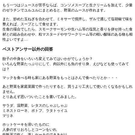
もう一つはジュースが苦手ならば、コンソメスープと生クリームを加えて、少量
のゼラチンでユルユルにまとめると、野菜のムースが作れます。
また、炒めた玉ねぎを合わせて、ミキサーで撹拌し、ザルで漉して塩胡椒で味を
整えれば、スープとして食せます。
生食の場合でしたら、スモークサーモンや生ハム等の塩気と香りを併せ持った食
材との組み合わせや、粒マスタードやサワークリーム等の軽い酸味のある物も相
性よいですよ…
ベストアンサー以外の回答
餃子の中身をいろいろ変えてみてはいかがでしょうか？
いろんな野菜たっぷりにして、肉以外にも魚のすり身、えびなども使ってみて
は？
マックを食べる時も家にある野菜をもっとはさんで食べたりとか・・・
あと野菜を家庭菜園で作ったりすると、買うより工夫して使いたくなるかもしれ
ません。
とりあえず思いついたことを書いてみました。
サラダ、温野菜、レタスのしゃぶしゃぶ
ミネストローネ、ポトフ、ラタトゥイユ
マリネ
ホットケーキを溶いたものに
人参のすりおろしとコーンをいれ
炊飯器で炊く。蒸しケーキのできあがり