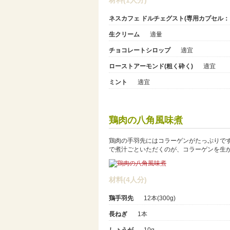
ネスカフェ ドルチェグスト(専用カプセル：
生クリーム
適量
チョコレートシロップ
適宜
ローストアーモンド(粗く砕く)
適宜
ミント
適宜
鶏肉の八角風味煮
鶏肉の手羽先にはコラーゲンがたっぷりで
で煮汁ごといただくのが、コラーゲンを生
材料(4人分)
鶏手羽先
12本(300g)
長ねぎ
1本
しょうが
10g