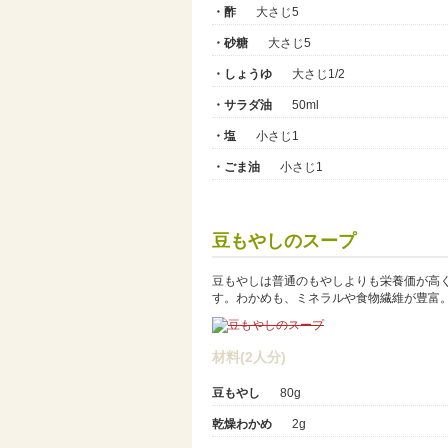
・酢
大さじ5
・砂糖
大さじ5
・しょうゆ
大さじ1/2
・サラダ油
50ml
・塩
小さじ1
・ごま油
小さじ1
豆もやしのスープ
豆もやしは普通のもやしよりも栄養価が高
す。わかめも、ミネラルや食物繊維が豊富
材料(2人分)
豆もやし
80g
乾燥わかめ
2g