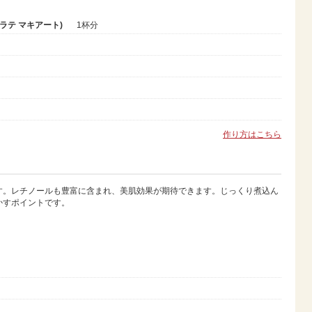
ラテ マキアート)
1杯分
作り方はこちら
す。レチノールも豊富に含まれ、美肌効果が期待できます。じっくり煮込ん
かすポイントです。