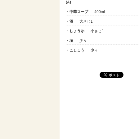
(A)
・中華スープ
400ml
・酒
大さじ1
・しょうゆ
小さじ1
・塩
少々
・こしょう
少々