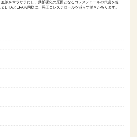
、血液をサラサラにし、動脈硬化の原因となるコレステロールの代謝を促
るDHAとEPAも同様に、悪玉コレステロールを減らす働きがあります。