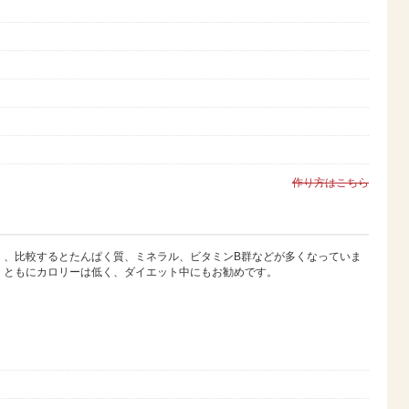
作り方はこちら
く、比較するとたんぱく質、ミネラル、ビタミンB群などが多くなっていま
。ともにカロリーは低く、ダイエット中にもお勧めです。