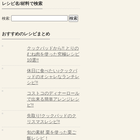
レシピ名/材料で検索
検索:
おすすめのレシピまとめ
クックパッドから!! とりの
むね肉を使った究極レシピ
10選!!
休日に食べたい♪クックパ
ッドのオシャレなランチレ
シピ!!
コストコのディナーロール
で出来る簡単アレンジレシ
ピ!!
先取り!クックパッドのク
リスマスレシピ!!
旬の素材 栗を使った栗ご
飯レシピ！