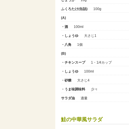
ふくろたけ(缶詰)
100g
(A)
・酒
100ml
・しょうゆ
大さじ1
・八角
1個
(B)
・チキンスープ
1・1/4カップ
・しょうゆ
100ml
・砂糖
大さじ4
・うま味調味料
少々
サラダ油
適量
鮭の中華風サラダ