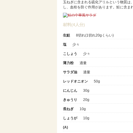
玉ねぎに含まれる硫化アリルという物質は
し、血栓を防ぐ作用があります。鮭に含まれ
材料(4人分)
生鮭
8切れ(1切れ20gくらい)
塩
少々
こしょう
少々
薄力粉
適量
サラダ油
適量
レッドオニオン
50g
にんじん
30g
きゅうり
20g
長ねぎ
10g
しょうが
10g
(A)