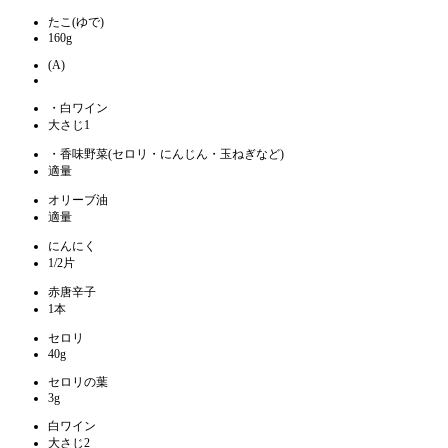
たこ(ゆで)
160g
(A)
・白ワイン
大さじ1
・香味野菜(セロリ・にんじん・玉ねぎなど)
適量
オリーブ油
適量
にんにく
1/2片
赤唐辛子
1本
セロリ
40g
セロリの葉
3g
白ワイン
大さじ2