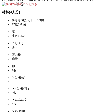
材料(4人分)
豚もも肉(ひと口カツ用)
12枚(300g)
塩
小さじ1/2
こしょう
少々
薄力粉
適量
卵
1個
(パン粉A)
・パン粉(生)
40g
・にんにく
4片
(パン粉B)