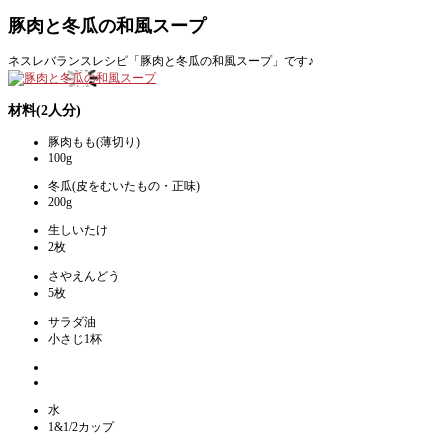
豚肉と冬瓜の和風スープ
ネスレバランスレシピ「豚肉と冬瓜の和風スープ」です♪
材料(2人分)
豚肉もも(薄切り)
100g
冬瓜(皮をむいたもの・正味)
200g
生しいたけ
2枚
さやえんどう
5枚
サラダ油
小さじ1杯
水
1&1/2カップ