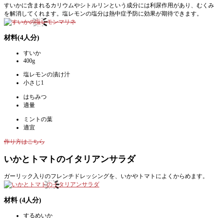
すいかに含まれるカリウムやシトルリンという成分には利尿作用があり、むくみ
を解消してくれます。塩レモンの塩分は熱中症予防に効果が期待できます。
材料(4人分)
すいか
400g
塩レモンの漬け汁
小さじ1
はちみつ
適量
ミントの葉
適宜
作り方はこちら
いかとトマトのイタリアンサラダ
ガーリック入りのフレンチドレッシングを、いかやトマトによくからめます。
材料 (4人分)
するめいか