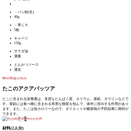
・パン粉(生)
40g
・青じそ
5枚
キャベツ
150g
サラダ油
適量
とんかつソース
適宜
作り方はこちら
たこのアクアパッツア
たこに含まれる栄養素は、良質なたんぱく質、カリウム、亜鉛、タウリンなどで
す。亜鉛には食べ物に含まれる有害な物質を包んで、体外に排出する作用があり
ます。また、たこは低カロリーなので、ダイエットや糖尿病の予防効果に期待が
できます。
材料(2人分)