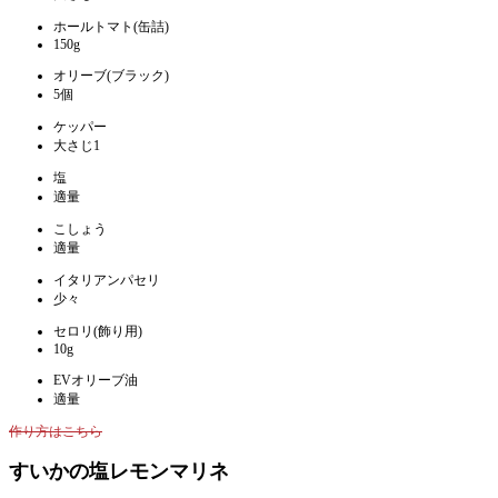
ホールトマト(缶詰)
150g
オリーブ(ブラック)
5個
ケッパー
大さじ1
塩
適量
こしょう
適量
イタリアンパセリ
少々
セロリ(飾り用)
10g
EVオリーブ油
適量
作り方はこちら
すいかの塩レモンマリネ