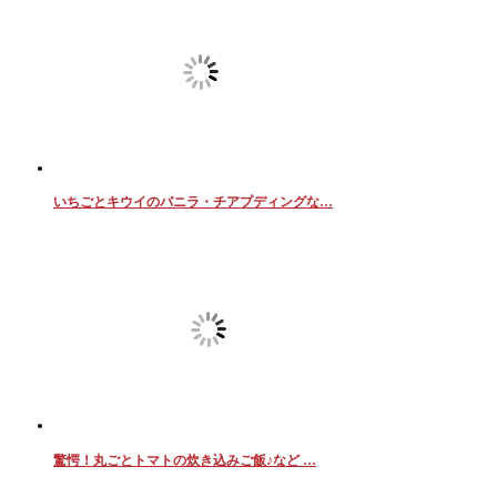
いちごとキウイのバニラ・チアプディングな…
驚愕！丸ごとトマトの炊き込みご飯♪など …