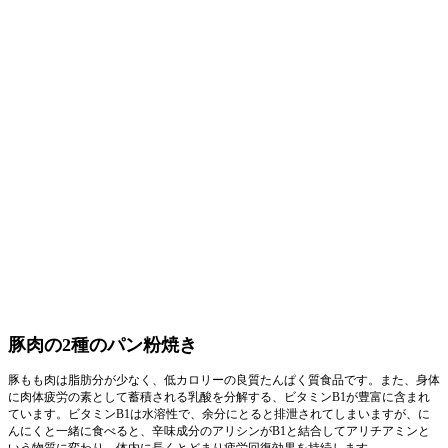
豚肉の2種のパン粉焼き
豚もも肉は脂肪分が少なく、低カロリーの良質たんぱく質食品です。また、身体
に肉体疲労の素として蓄積される乳酸を分解する、ビタミンB1が豊富に含まれ
ています。ビタミンB1は水溶性で、余分にとると排泄されてしまいますが、に
んにくと一緒に食べると、辛味成分のアリシンがB1と結合してアリチアミンと
いう物質に変わり、体内に長くとどまり疲労回復効果を持続します。