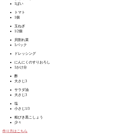
1ぱい
トマト
1個
玉ねぎ
1/2個
貝割れ菜
1パック
ドレッシング
にんにくのすりおろし
1かけ分
酢
大さじ3
サラダ油
大さじ3
塩
小さじ1/3
粗びき黒こしょう
少々
作り方はこちら