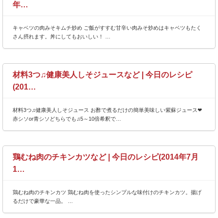
年…
キャベツの肉みそキムチ炒め ご飯がすすむ甘辛い肉みそ炒めはキャベツもたく
さん摂れます。丼にしてもおいしい！ …
材料3つ♫健康美人しそジュースなど | 今日のレシピ
(201…
材料3つ♫健康美人しそジュース お酢で煮るだけの簡単美味しい紫蘇ジュース❤
赤シソor青シソどちらでも♫5～10倍希釈で…
鶏むね肉のチキンカツなど | 今日のレシピ(2014年7月
1…
鶏むね肉のチキンカツ 鶏むね肉を使ったシンプルな味付けのチキンカツ。揚げ
るだけで豪華な一品。 …