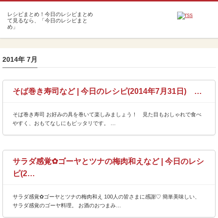
m
2014年 7月
そば巻き寿司など | 今日のレシピ(2014年7月31日) …
そば巻き寿司 お好みの具を巻いて楽しみましょう！ 見た目もおしゃれで食べ
やすく、おもてなしにもピッタリです。 …
サラダ感覚✿ゴーヤとツナの梅肉和えなど | 今日のレシ
ピ(2…
サラダ感覚✿ゴーヤとツナの梅肉和え 100人の皆さまに感謝♡ 簡単美味しい、
サラダ感覚のゴーヤ料理。 お酒のおつまみ…