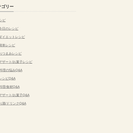
テゴリー
シピ
今日のレシピ
ダイエットレシピ
簡単レシピ
おつまみレシピ
デザート/お菓子レシピ
料理の悩みQ&A
レシピQ&A
料理/食材Q&A
デザート/お菓子Q&A
お酒/ドリンクQ&A