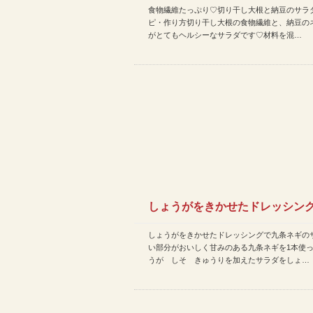
食物繊維たっぷり♡切り干し大根と納豆のサラダ
豆のサラダ♪ レシピ・作り…
ピ・作り方切り干し大根の食物繊維と、納豆の
がとてもヘルシーなサラダです♡材料を混…
しょうがをきかせたドレッシン
しょうがをきかせたドレッシングで九条ネギの
条ネギのサラダなど | 簡…
い部分がおいしく甘みのある九条ネギを1本使
うが しそ きゅうりを加えたサラダをしょ…