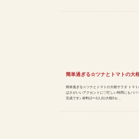
簡単過ぎる☆ツナとトマトの大
簡単過ぎる☆ツナとトマトの大根サラダ トマト
ダなど | 今日のレシピ(…
ぱさがいいアクセントに♡忙しい時間にもパパ
完成です♪ 材料(2〜3人分)大根5セ…