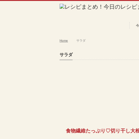
Home
サラダ
サラダ
食物繊維たっぷり♡切り干し大