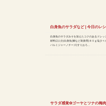
白身魚のサラダなど | 今日のレ
白身魚のサラダみそを加えたコクのあるドレッ
(2014年10月22日…
材料(2人分)白身魚(鯛など刺身用)８０ｇ塩少々水
パルミジャーノチーズ(すりおろ…
サラダ感覚✿ゴーヤとツナの梅