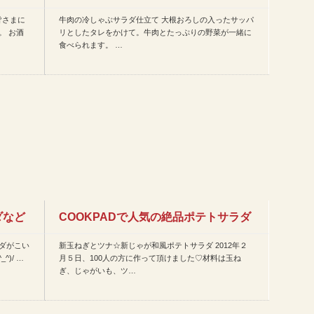
皆さまに
牛肉の冷しゃぶサラダ仕立て 大根おろしの入ったサッパ
日のレシピ(2014年…
。 お酒
リとしたタレをかけて。牛肉とたっぷりの野菜が一緒に
食べられます。 …
ダなど
COOKPADで人気の絶品ポテトサラダ
ダがこい
新玉ねぎとツナ☆新じゃが和風ポテトサラダ 2012年２
レシピ集!!
)/ …
月５日、100人の方に作って頂けました♡材料は玉ね
ぎ、じゃがいも、ツ…