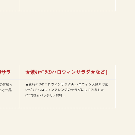
根サラ
★紫ｷｬﾍﾞﾂのハロウィンサラダ★など |
の甘酸っ
★紫ｷｬﾍﾞﾂのハロウィンサラダ★ ハロウィン大好き♡紫
今日のレシピ(2…
っと一品
ｷｬﾍﾞﾂでハロウィンアレンジのサラダにしてみました
(*^^*)味もバッチリ♪ 材料…