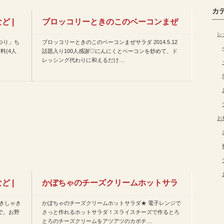
カ
 |
ブロッコリーときのこのベーコンまぜ
レ
つり」ち
ブロッコリーときのこのベーコンまぜサラダ 2014.5.12
サラダなど | 今日のレシ…
料(4人
話題入り100人感謝♡にんにくとベーコンを炒めて、ド
レッシング代わりに和えるだけ…
お
 |
かぼちゃのチーズクリームホットサラ
きしゃき
かぼちゃのチーズクリームホットサラダ★ 電子レンジで
ダ★など | 今日のレシピ…
で。お野
さっと作れるホットサラダ！スライスチーズで作るとろ
とろのチーズクリームをアツアツのカボチ…