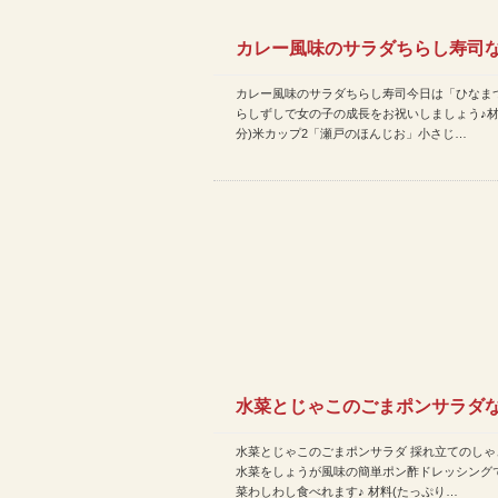
カレー風味のサラダちらし寿司など
カレー風味のサラダちらし寿司今日は「ひなま
今日のレシピ(2015…
らしずしで女の子の成長をお祝いしましょう♪材
分)米カップ2「瀬戸のほんじお」小さじ…
水菜とじゃこのごまポンサラダなど
水菜とじゃこのごまポンサラダ 採れ立てのしゃ
今日のレシピ(2015…
水菜をしょうが風味の簡単ポン酢ドレッシング
菜わしわし食べれます♪ 材料(たっぷり…