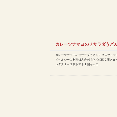
カレーツナマヨのせサラダうど
カレーツナマヨのせサラダうどんレタスやトマ
| 今日のレシピ(201…
てヘルシーに材料(2人分)うどん(冷凍)２玉きゅう
レタス１～２枚トマト１個キッコ…