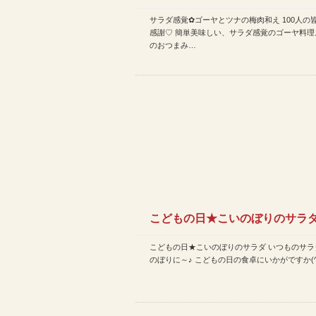
サラダ感覚✿ゴーヤとツナの梅肉和え 100人の
など | 今日のレシピ(2…
感謝♡ 簡単美味しい、サラダ感覚のゴーヤ料理
のおつまみ…
こどもの日★こいのぼりのサラ
こどもの日★こいのぼりのサラダ いつものサラ
| 今日のレシピ(201…
のぼりに～♪ こどもの日の食卓にいかがですか(^_^