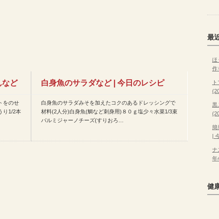
最
ほ
作
んなど
白身魚のサラダなど | 今日のレシピ
ト
(
トをのせ
白身魚のサラダみそを加えたコクのあるドレッシングで
(2015年5月26日)…
黒
り1/2本
材料(2人分)白身魚(鯛など刺身用)８０ｇ塩少々水菜1/3束
(
パルミジャーノチーズ(すりおろ…
簡
|
ナ
年
健