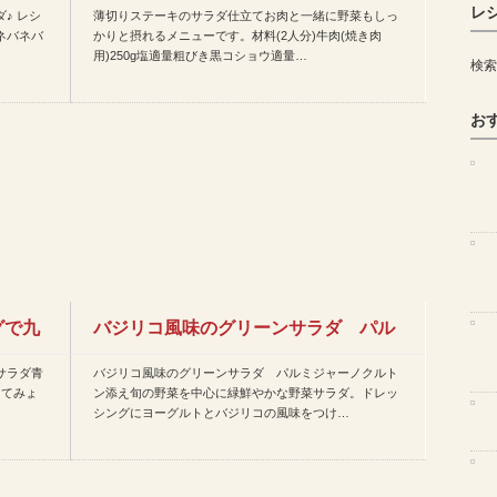
レ
♪ レシ
薄切りステーキのサラダ仕立てお肉と一緒に野菜もしっ
今日のレシピ(2020…
ネバネバ
かりと摂れるメニューです。材料(2人分)牛肉(焼き肉
用)250g塩適量粗びき黒コショウ適量…
検索
お
グで九
バジリコ風味のグリーンサラダ パル
サラダ青
バジリコ風味のグリーンサラダ パルミジャーノクルト
ミジャーノクルトン添えなど…
ってみょ
ン添え旬の野菜を中心に緑鮮やかな野菜サラダ。ドレッ
シングにヨーグルトとバジリコの風味をつけ…