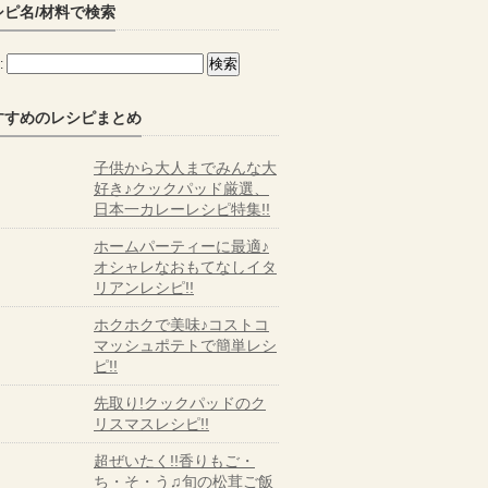
シピ名/材料で検索
:
すすめのレシピまとめ
子供から大人までみんな大
好き♪クックパッド厳選、
日本一カレーレシピ特集!!
ホームパーティーに最適♪
オシャレなおもてなしイタ
リアンレシピ!!
ホクホクで美味♪コストコ
マッシュポテトで簡単レシ
ピ!!
先取り!クックパッドのク
リスマスレシピ!!
超ぜいたく!!香りもご・
ち・そ・う♫旬の松茸ご飯