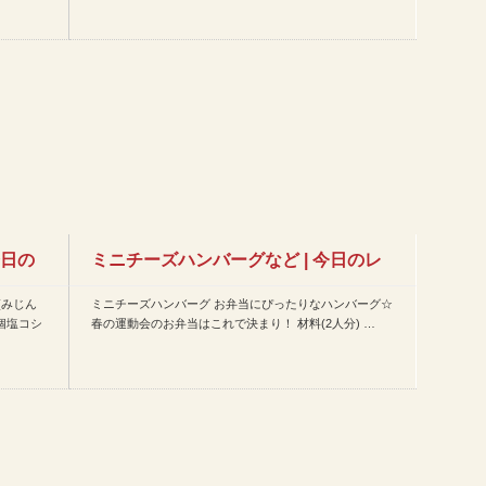
今日の
ミニチーズハンバーグなど | 今日のレ
(みじん
ミニチーズハンバーグ お弁当にぴったりなハンバーグ☆
シピ(2014年5月1…
2個塩コシ
春の運動会のお弁当はこれで決まり！ 材料(2人分) …