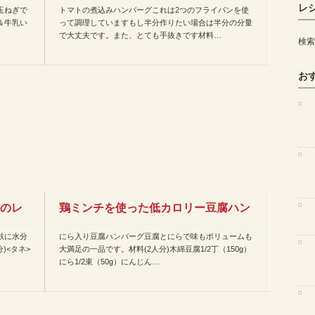
レ
玉ねぎで
トマトの煮込みハンバーグこれは2つのフライパンを使
ピ10選
＆牛乳い
って調理していますもし半分作りたい場合は半分の分量
で大丈夫です。また、とても手抜きです材料…
検索
お
日のレ
鶏ミンチを使った低カロリー豆腐ハン
麩に水分
にら入り豆腐ハンバーグ豆腐とにらで味もボリュームも
バーグレシピ10選
)<タネ>
大満足の一品です。材料(2人分)木綿豆腐1/2丁（150g）
にら1/2束（50g）にんじん…