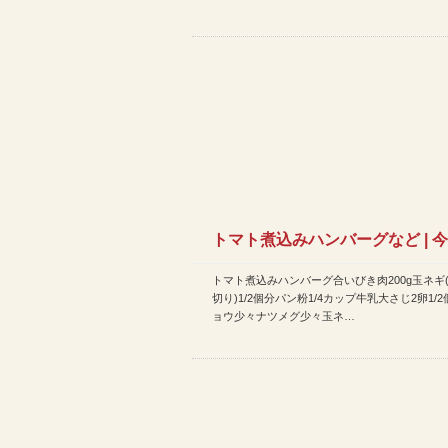
トマト煮込みハンバーグなど | 
トマト煮込みハンバーグ合いびき肉200g玉ネギ
レシピ(2014年12…
切り)1/2個分パン粉1/4カップ牛乳大さじ2卵1/
ョウ少々ナツメグ少々玉ネ…