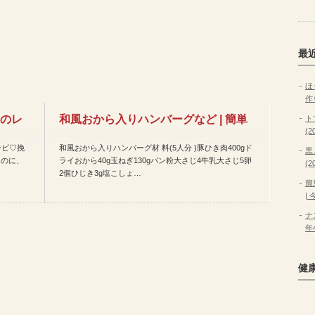
最
ほ
作
日のレ
和風おから入りハンバーグなど | 簡単
ト
(
シピ♡挽
和風おから入りハンバーグ材 料(5人分 )豚ひき肉400gド
レシピまとめ
黒
なのに、
ライおから40g玉ねぎ130gパン粉大さじ4牛乳大さじ5卵
(
2個ひじき3g塩こしょ…
簡
|
ナ
年
健