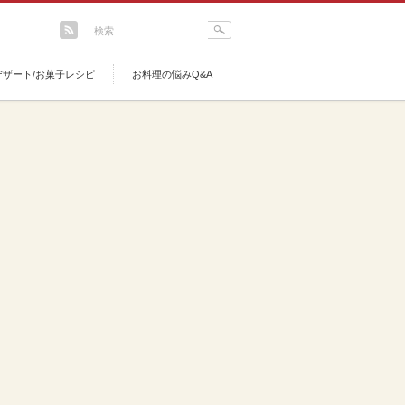
デザート/お菓子レシピ
お料理の悩みQ&A