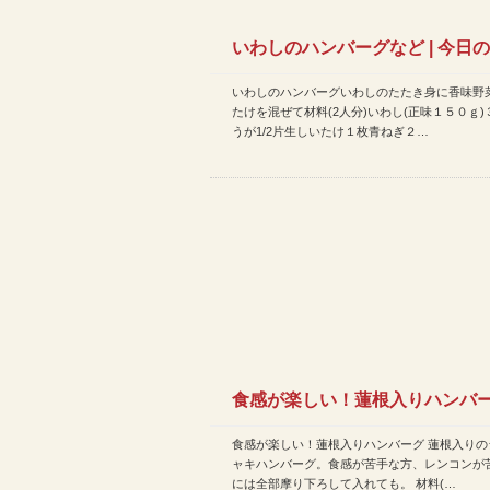
いわしのハンバーグなど | 今日
いわしのハンバーグいわしのたたき身に香味野
ピ(2015年9月2日…
たけを混ぜて材料(2人分)いわし(正味１５０ｇ)
うが1/2片生しいたけ１枚青ねぎ２…
食感が楽しい！蓮根入りハンバ
食感が楽しい！蓮根入りハンバーグ 蓮根入りの
ど | 今日のレシピ(20…
ャキハンバーグ。食感が苦手な方、レンコンが
には全部摩り下ろして入れても。 材料(…