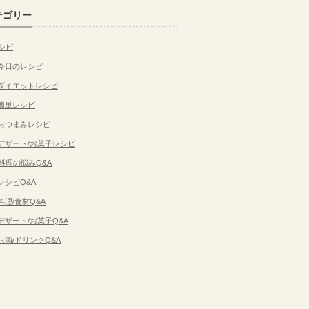
テゴリー
シピ
今日のレシピ
ダイエットレシピ
簡単レシピ
おつまみレシピ
デザート/お菓子レシピ
料理の悩みQ&A
レシピQ&A
料理/食材Q&A
デザート/お菓子Q&A
お酒/ドリンクQ&A