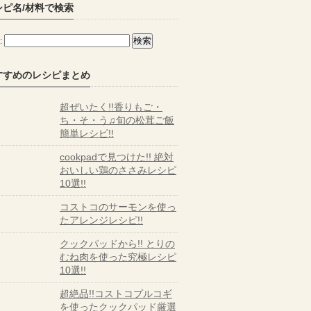
シピ名/材料で検索
:
すすめのレシピまとめ
超ぜいたく!!香りもご・
ち・そ・う♫旬の松茸ご飯
簡単レシピ!!
cookpadで見つけた!! 絶対
おいしい鶏のささみレシピ
10選!!
コストコのサーモンを使っ
たアレンジレシピ!!
クックパッドから!! とりの
むね肉を使った究極レシピ
10選!!
超絶品!!コストコプルコギ
を使ったクックパッド厳選