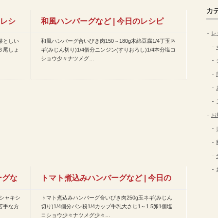
カ
のレシ
和風ハンバーグなど | 今日のレシピ
レ
菜としい
和風ハンバーグ合いびき肉150～180g木綿豆腐1/4丁玉ネ
(2015年6月16日)…
３尾しょ
ギ(みじん切り)1/4個分ニンジン(すりおろし)1/4本分塩コ
ショウ少々ナツメグ…
お
ーグな
トマト煮込みハンバーグなど | 今日の
シャキシ
トマト煮込みハンバーグ合いびき肉250g玉ネギ(みじん
レシピ(2015年2月…
苦手な方
切り)1/4個分パン粉1/4カップ牛乳大さじ1～1.5卵1個塩
コショウ少々ナツメグ少々…