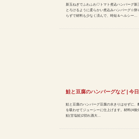
新玉ねぎでふわふわ♡トマト煮込ハンバーグ新
バーグなど | 今日のレシ…
とろけるように柔らかい煮込みハンバーグ☆卵
らずで材料も少なく済んで、時短＆ヘルシー…
鮭と豆腐のハンバーグなど | 今
鮭と豆腐のハンバーグ豆腐の水きりはせずに、
シピ(2020年3月1…
を吸わせてジューシーに仕上げます。材料(4個分
鮭(甘塩鮭)2切れ酒大…