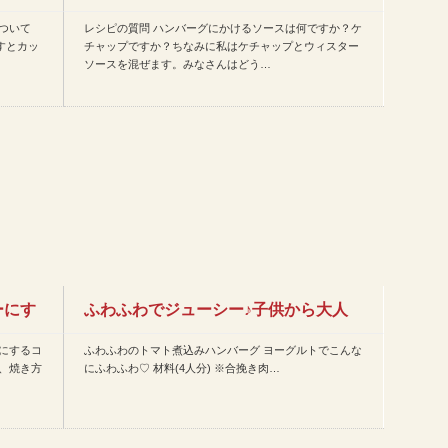
ついて
レシピの質問 ハンバーグにかけるソースは何ですか？ケ
か？ケチャップですか？ちなみ…
すとカッ
チャップですか？ちなみに私はケチャップとウィスター
ソースを混ぜます。みなさんはどう…
ーにす
ふわふわでジューシー♪子供から大人
にするコ
ふわふわのトマト煮込みハンバーグ ヨーグルトでこんな
までみんな大好き!厳選ハン…
、焼き方
にふわふわ♡ 材料(4人分) ※合挽き肉…