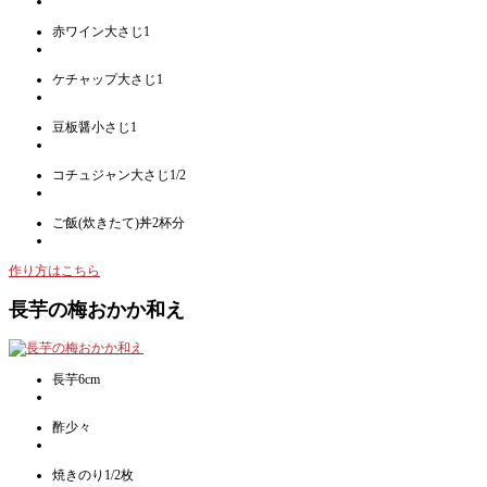
赤ワイン大さじ1
ケチャップ大さじ1
豆板醤小さじ1
コチュジャン大さじ1/2
ご飯(炊きたて)丼2杯分
作り方はこちら
長芋の梅おかか和え
長芋6cm
酢少々
焼きのり1/2枚