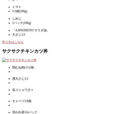
トマト
1/2個(100g)
しめじ
1パック(100g)
「AJINOMOTO サラダ油」
大さじ1/2
作り方はこちら
サクサクチキンカツ丼
鶏むね肉(小)2枚
酒大さじ1/2
塩コショウ少々
キャベツ1/8個
貝われ菜1/4パック