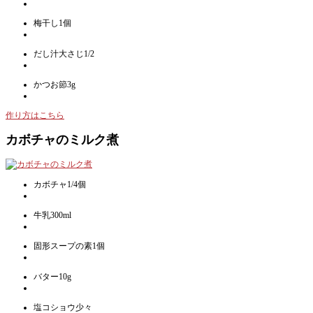
梅干し1個
だし汁大さじ1/2
かつお節3g
作り方はこちら
カボチャのミルク煮
カボチャ1/4個
牛乳300ml
固形スープの素1個
バター10g
塩コショウ少々