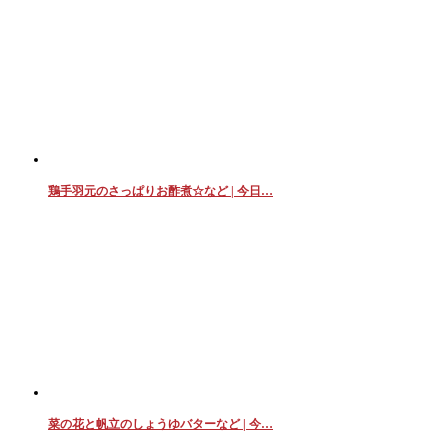
鶏手羽元のさっぱりお酢煮☆など | 今日…
菜の花と帆立のしょうゆバターなど | 今…