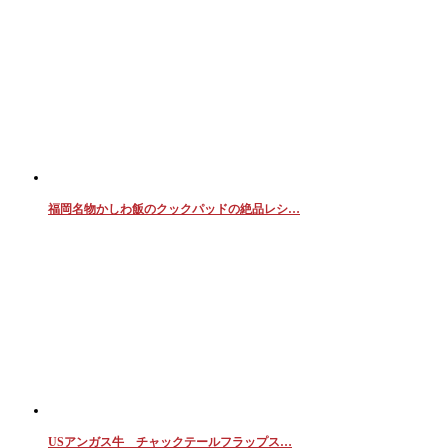
福岡名物かしわ飯のクックパッドの絶品レシ…
USアンガス牛 チャックテールフラップス…