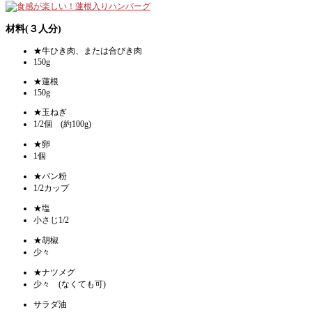
材料(３人分)
★牛ひき肉、または合びき肉
150g
★蓮根
150g
★玉ねぎ
1/2個 (約100g)
★卵
1個
★パン粉
1/2カップ
★塩
小さじ1/2
★胡椒
少々
★ナツメグ
少々 (なくても可)
サラダ油