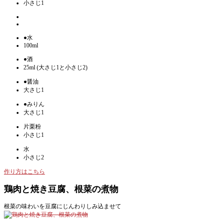
小さじ1
●水
100ml
●酒
25ml (大さじ1と小さじ2)
●醤油
大さじ1
●みりん
大さじ1
片栗粉
小さじ1
水
小さじ2
作り方はこちら
鶏肉と焼き豆腐、根菜の煮物
根菜の味わいを豆腐にじんわりしみ込ませて