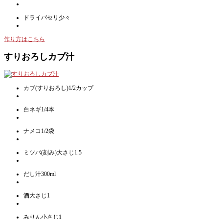
ドライパセリ少々
作り方はこちら
すりおろしカブ汁
カブ(すりおろし)1/2カップ
白ネギ1/4本
ナメコ1/2袋
ミツバ(刻み)大さじ1.5
だし汁300ml
酒大さじ1
みりん小さじ1