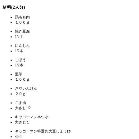
材料(2人分)
鶏もも肉
１００ｇ
焼き豆腐
1/2丁
にんじん
1/2本
ごぼう
1/2本
里芋
１００ｇ
さやいんげん
２０ｇ
ごま油
大さじ1/2
キッコーマン本つゆ
大さじ１
キッコーマン特選丸大豆しょうゆ
少々