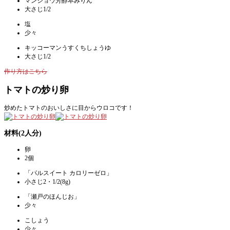
マンジョウ芳醇本みりん
大さじ1/2
塩
少々
キッコーマンうすくちしょうゆ
大さじ1/2
作り方はこちら
トマトの炒り卵
炒めたトマトのおいしさに目からウロコです！
材料(2人分)
卵
2個
「パルスイート カロリーゼロ」
小さじ2・1/2(8g)
「瀬戸のほんじお」
少々
こしょう
少々