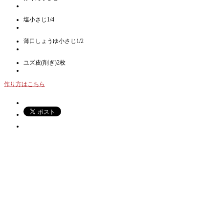
塩小さじ1/4
薄口しょうゆ小さじ1/2
ユズ皮(削ぎ)2枚
作り方はこちら