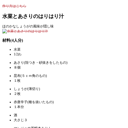
作り方はこちら
水菜とあさりのはりはり汁
ほのかなしょうがの風味が隠し味
材料(4人分)
水菜
1/2わ
あさり(殻つき・砂抜きをしたもの)
８個
昆布(５ｃｍ角のもの)
１枚
しょうが(薄切り)
２枚
赤唐辛子(種を抜いたもの)
１本分
酒
大さじ３