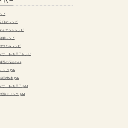
テゴリー
シピ
今日のレシピ
ダイエットレシピ
簡単レシピ
おつまみレシピ
デザート/お菓子レシピ
料理の悩みQ&A
レシピQ&A
料理/食材Q&A
デザート/お菓子Q&A
お酒/ドリンクQ&A