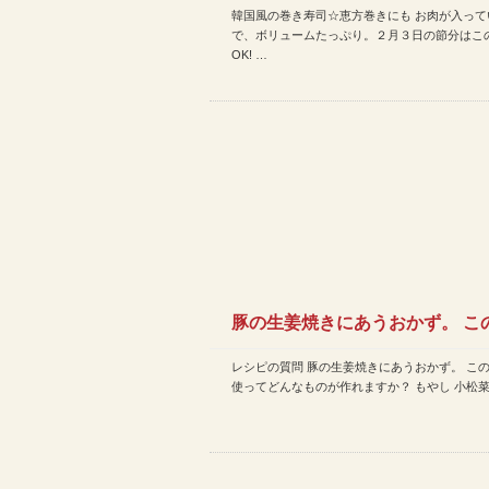
韓国風の巻き寿司☆恵方巻きにも お肉が入って
の恵方巻きレシピ!!
で、ボリュームたっぷり。２月３日の節分はこ
OK! …
豚の生姜焼きにあうおかず。 こ
レシピの質問 豚の生姜焼きにあうおかず。 こ
を使ってどんなものが作…
使ってどんなものが作れますか？ もやし 小松菜