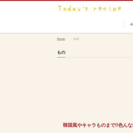
Home
もの
もの
韓国風やキャラものまで!!色ん