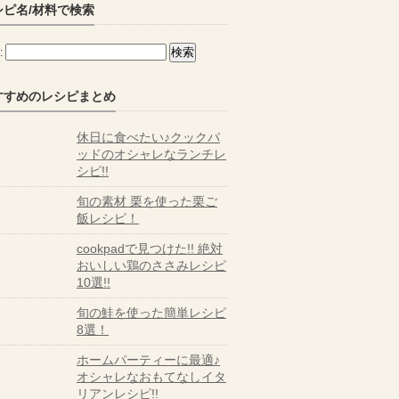
シピ名/材料で検索
:
すすめのレシピまとめ
休日に食べたい♪クックパ
ッドのオシャレなランチレ
シピ!!
旬の素材 栗を使った栗ご
飯レシピ！
cookpadで見つけた!! 絶対
おいしい鶏のささみレシピ
10選!!
旬の鮭を使った簡単レシピ
8選！
ホームパーティーに最適♪
オシャレなおもてなしイタ
リアンレシピ!!