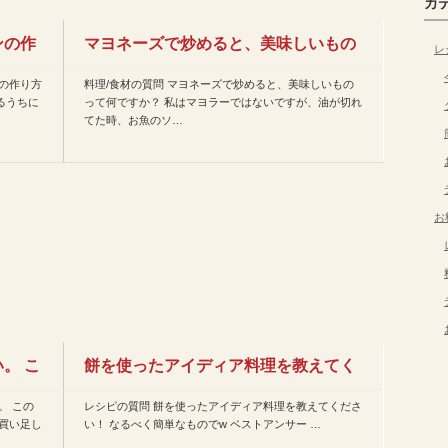
カ
ンの作
マヨネーズで炒めると、美味しいもの
レ
の作り方
料理/食材の質問 マヨネーズで炒めると、美味しいもの
って何ですか？ 私はマヨラ…
るうちに
って何ですか？ 私はマヨラーではないですが、油が切れ
てた時、お魚のソ…
お
。 こ
餅を使ったアイディア料理を教えてく
。 この
レシピの質問 餅を使ったアイディア料理を教えてくださ
ださい！ なるべく簡単なも…
買い足し
い！ なるべく簡単なものでw ベストアンサー …