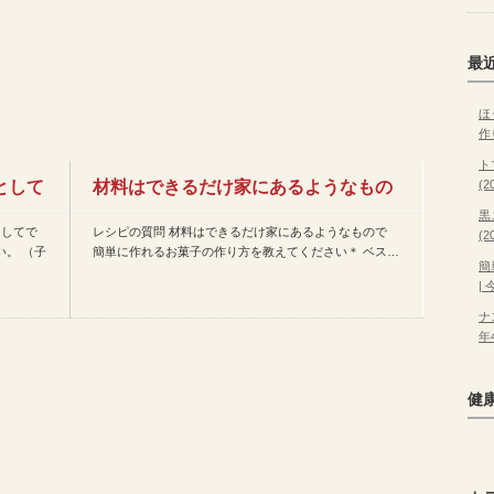
最
ほ
作
ト
として
材料はできるだけ家にあるようなもの
(
黒
としてで
レシピの質問 材料はできるだけ家にあるようなもので
(
で 簡単に作れるお菓子の作…
。 （子
簡単に作れるお菓子の作り方を教えてください＊ ベス…
簡
|
ナ
年
健