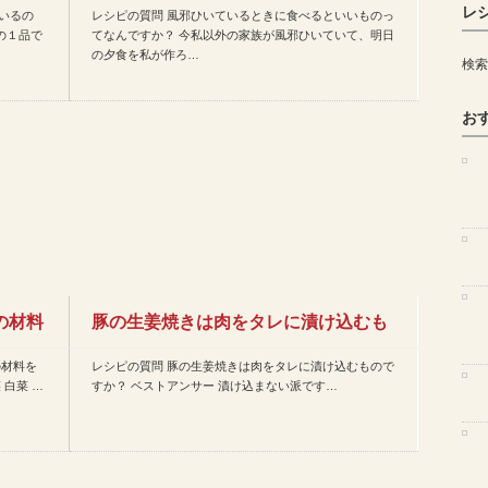
レ
いるの
レシピの質問 風邪ひいているときに食べるといいものっ
のってなんですか？ 今私以…
の１品で
てなんですか？ 今私以外の家族が風邪ひいていて、明日
の夕食を私が作ろ…
検索
お
の材料
豚の生姜焼きは肉をタレに漬け込むも
の材料を
レシピの質問 豚の生姜焼きは肉をタレに漬け込むもので
のですか？
 白菜 …
すか？ ベストアンサー 漬け込まない派です…