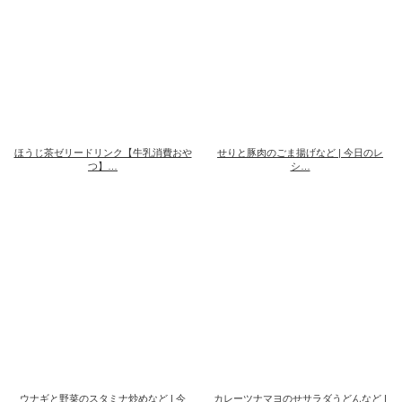
ほうじ茶ゼリードリンク【牛乳消費おや
せりと豚肉のごま揚げなど | 今日のレ
つ】…
シ…
ウナギと野菜のスタミナ炒めなど | 今
カレーツナマヨのせサラダうどんなど |