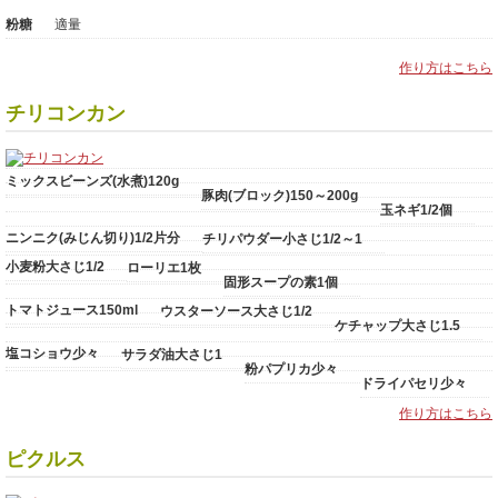
粉糖
適量
作り方はこちら
チリコンカン
ミックスビーンズ(水煮)120g
豚肉(ブロック)150～200g
玉ネギ1/2個
ニンニク(みじん切り)1/2片分
チリパウダー小さじ1/2～1
小麦粉大さじ1/2
ローリエ1枚
固形スープの素1個
トマトジュース150ml
ウスターソース大さじ1/2
ケチャップ大さじ1.5
塩コショウ少々
サラダ油大さじ1
粉パプリカ少々
ドライパセリ少々
作り方はこちら
ピクルス