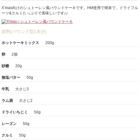
X’mas向けのシュトーレン風パウンドケーキです。HM使用で簡単で、ドライフル
ーツ&クルミたっぷりで美味しいです♪♪
材料(パウンド型1本分)
ホットケーキミックス
200g
卵
2個
砂糖
20g
無塩バター
50g
牛乳
大さじ3
ラム酒
大さじ2
ドライいちじく
50g
レーズン
50g
クルミ
50g