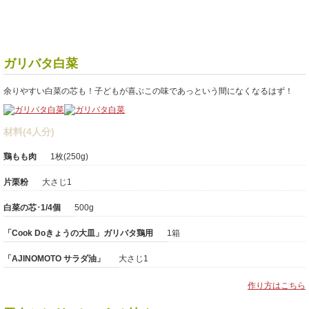
ガリバタ白菜
余りやすい白菜の芯も！子どもが喜ぶこの味であっという間になくなるはず！
材料(4人分)
鶏もも肉
1枚(250g)
片栗粉
大さじ1
白菜の芯･1/4個
500g
「Cook Doきょうの大皿」ガリバタ鶏用
1箱
「AJINOMOTO サラダ油」
大さじ1
作り方はこちら