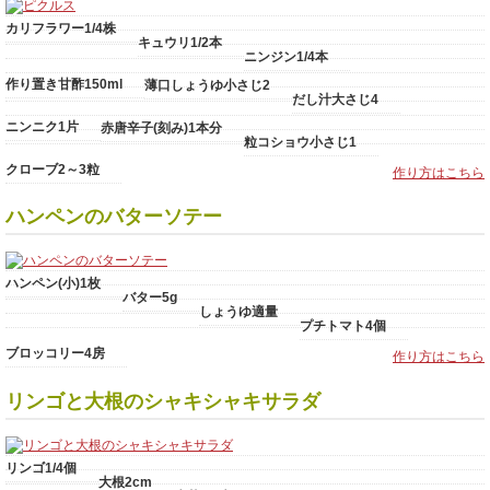
カリフラワー1/4株
キュウリ1/2本
ニンジン1/4本
作り置き甘酢150ml
薄口しょうゆ小さじ2
だし汁大さじ4
ニンニク1片
赤唐辛子(刻み)1本分
粒コショウ小さじ1
クローブ2～3粒
作り方はこちら
ハンペンのバターソテー
ハンペン(小)1枚
バター5g
しょうゆ適量
プチトマト4個
ブロッコリー4房
作り方はこちら
リンゴと大根のシャキシャキサラダ
リンゴ1/4個
大根2cm