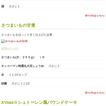
酒
大さじ１
作り方はこちら
さつまいもの甘煮
さつまいもをほっくり甘く仕上げた定番
材料(4人分)
さつまいも(大・２５０ｇ)
１本
キッコーマン特選丸大豆しょうゆ
小さじ２
水
１と1/2カップ
砂糖
大さじ１と1/2
作り方はこちら
X’mas☆シュトーレン風パウンドケーキ