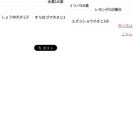
水菜1/4束
ミツバ1/4束
レモン汁1/2個分
しょうゆ大さじ2
すり白ゴマ大さじ1
ユズコショウ小さじ1/2
作り方は
こちら