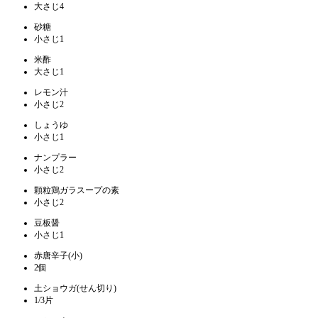
大さじ4
砂糖
小さじ1
米酢
大さじ1
レモン汁
小さじ2
しょうゆ
小さじ1
ナンプラー
小さじ2
顆粒鶏ガラスープの素
小さじ2
豆板醤
小さじ1
赤唐辛子(小)
2個
土ショウガ(せん切り)
1/3片