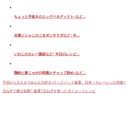
ちょっと手抜きのエッグベネディクト♪など…
水菜とじゃこのごまポンサラダなど | 今…
いわしのカレー風味など | 今日のレシピ…
鶏肉と新じゃがの和風ケチャップ炒め♪など…
子供から大人までみんな大好き♪クックパッド厳選、日本一カレーレシピ特集!!
玉ねぎで痩せ効果!! 厳選!!玉ねぎを使ったダイエットレシピ