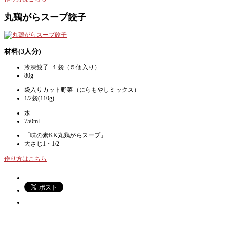
丸鶏がらスープ餃子
材料(3人分)
冷凍餃子･１袋（５個入り）
80g
袋入りカット野菜（にらもやしミックス）
1/2袋(110g)
水
750ml
「味の素KK丸鶏がらスープ」
大さじ1・1/2
作り方はこちら