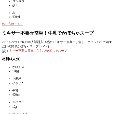
コショウ
少々
水
400ml
作り方はこちら
ミキサー不要☆簡単！牛乳でかぼちゃスープ
2013.6.27つくれぽ100人話題入り感謝♪ミキサーや裏ごし無し！ホイッパーで潰す
だけの簡単かぼちゃスープ(・∀・)
材料(4人分)
かぼちゃ
1/4個
小麦粉
小さじ2
牛乳
400㏄
☆バター
10ℊ
☆コンソメ