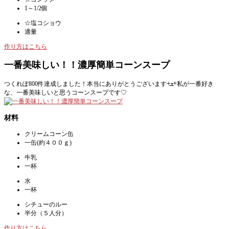
1～1/2個
☆塩コショウ
適量
作り方はこちら
一番美味しい！！濃厚簡単コーンスープ
つくれぽ800件達成しました！本当にありがとうございます￫ܫ￩私が一番好き
な、一番美味しいと思うコーンスープです♡
材料
クリームコーン缶
一缶(約４００ｇ)
牛乳
一杯
水
一杯
シチューのルー
半分（５人分）
作り方はこちら