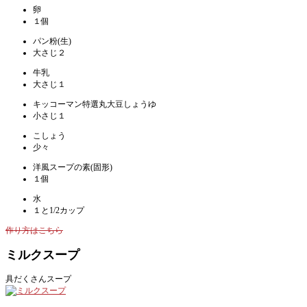
卵
１個
パン粉(生)
大さじ２
牛乳
大さじ１
キッコーマン特選丸大豆しょうゆ
小さじ１
こしょう
少々
洋風スープの素(固形)
１個
水
１と1/2カップ
作り方はこちら
ミルクスープ
具だくさんスープ