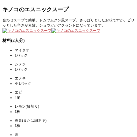
キノコのエスニックスープ
合わせスープで簡単、トムヤムクン風スープ。さっぱりとしたお味ですが、ピリ
ッとした辛さが素敵。ショウガがアクセントになっています。
材料(2人分)
マイタケ
1パック
シメジ
1パック
エノキ
小1パック
エビ
4尾
レモン(輪切り)
1枚
香菜(または細ネギ)
1株
酒