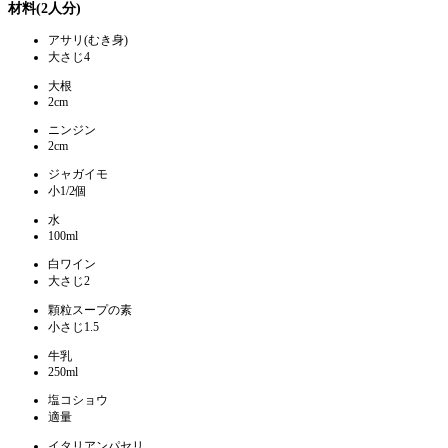
材料(2人分)
アサリ(むき身)
大さじ4
大根
2cm
ニンジン
2cm
ジャガイモ
小1/2個
水
100ml
白ワイン
大さじ2
顆粒スープの素
小さじ1.5
牛乳
250ml
塩コショウ
適量
イタリアンパセリ