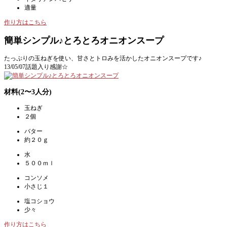
適量
作り方はこちら
簡単シンプル♪とろとろオニオンスープ
たっぷりの玉ねぎを使い、甘さとトロみを活かしたオニオンスープです♪
13/05/07話題入り感謝☆
材料(2〜3人分)
玉ねぎ
２個
バター
約２０ｇ
水
５００ｍｌ
コンソメ
小さじ１
塩コショウ
少々
作り方はこちら