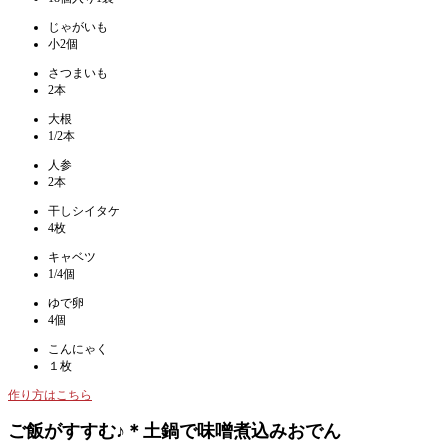
じゃがいも
小2個
さつまいも
2本
大根
1/2本
人参
2本
干しシイタケ
4枚
キャベツ
1/4個
ゆで卵
4個
こんにゃく
１枚
作り方はこちら
ご飯がすすむ♪＊土鍋で味噌煮込みおでん