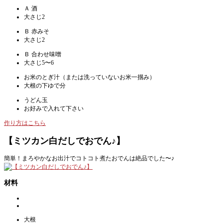
Ａ 酒
大さじ2
Ｂ 赤みそ
大さじ2
Ｂ 合わせ味噌
大さじ5〜6
お米のとぎ汁（または洗っていないお米一掴み）
大根の下ゆで分
うどん玉
お好みで入れて下さい
作り方はこちら
【ミツカン白だしでおでん♪】
簡単！まろやかなお出汁でコトコト煮たおでんは絶品でした〜♪
材料
大根