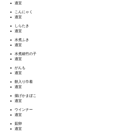
適宜
こんにゃく
適宜
しらたき
適宜
水煮ふき
適宜
水煮細竹の子
適宜
がんも
適宜
餅入り巾着
適宜
揚げかまぼこ
適宜
ウインナー
適宜
茹卵
適宜