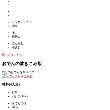
ミツカン白だし
90cc
水
1080cc
ほんだし
小匙2
作り方はこちら
おでんの炊きこみ飯
残りのおでんをリメイク！！
材料(4人分)
お米
2合（360ml）
おでんの汁
200cc