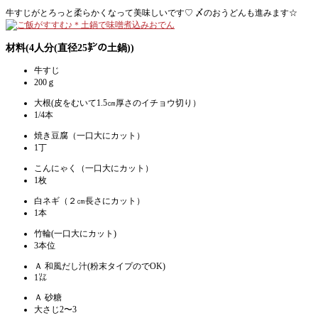
牛すじがとろっと柔らかくなって美味しいです♡ 〆のおうどんも進みます☆
材料(4人分(直径25㌢の土鍋))
牛すじ
200ｇ
大根(皮をむいて1.5㎝厚さのイチョウ切り）
1/4本
焼き豆腐（一口大にカット）
1丁
こんにゃく（一口大にカット）
1枚
白ネギ（２㎝長さにカット）
1本
竹輪(一口大にカット)
3本位
Ａ 和風だし汁(粉末タイプのでOK)
1㍑
Ａ 砂糖
大さじ2〜3