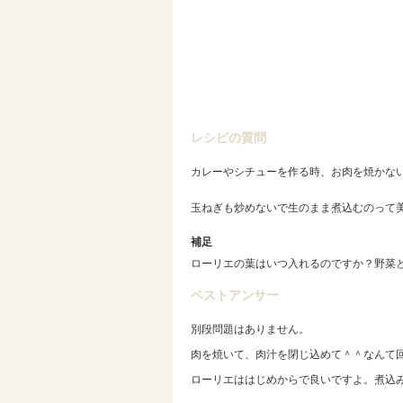
レシピの質問
カレーやシチューを作る時、お肉を焼かな
玉ねぎも炒めないで生のまま煮込むのって
補足
ローリエの葉はいつ入れるのですか？野菜
ベストアンサー
別段問題はありません。
肉を焼いて、肉汁を閉じ込めて＾＾なんて
ローリエははじめからで良いですよ。煮込