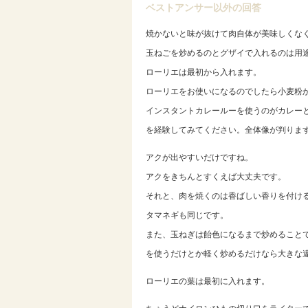
ベストアンサー以外の回答
焼かないと味が抜けて肉自体が美味しくな
玉ねごを炒めるのとグザイで入れるのは用
ローリエは最初から入れます。
ローリエをお使いになるのでしたら小麦粉
インスタントカレールーを使うのがカレー
を経験してみてください。全体像が判りま
アクが出やすいだけですね。
アクをきちんとすくえば大丈夫です。
それと、肉を焼くのは香ばしい香りを付け
タマネギも同じです。
また、玉ねぎは飴色になるまで炒めること
を使うだけとか軽く炒めるだけなら大きな
ローリエの葉は最初に入れます。