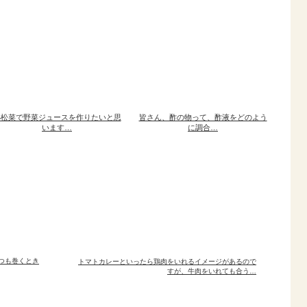
小松菜で野菜ジュースを作りたいと思
皆さん、酢の物って、酢液をどのよう
います…
に調合…
つも巻くとき
トマトカレーといったら鶏肉をいれるイメージがあるので
すが、牛肉をいれても合う…