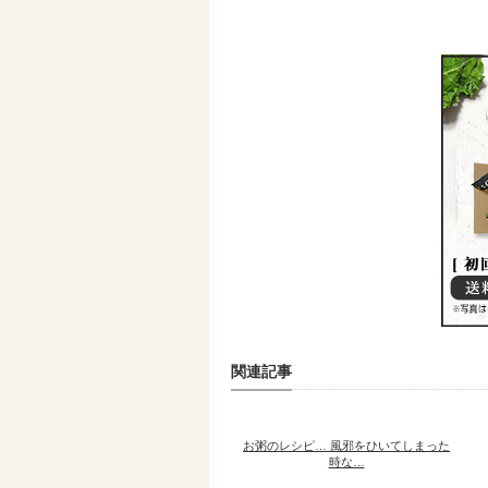
関連記事
お粥のレシピ… 風邪をひいてしまった
時な…