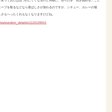
で炙っておけばほつれにくくなるのと同様に、切り口を「焼き固める」こと
スープを取るなどなら香ばしさが加わるのですが、シチュー、カレーの場
しさもへったくれもなくなりますけどね。
jp/qa/question_detail/q11116109541