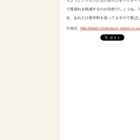
ちょうどナイロンひもの切り口をライター
で煮崩れを軽減するのが目的でしょうね。
合、あれだけ香辛料を使ってますので香ば
引用元 :
http://detail.chiebukuro.yahoo.co.