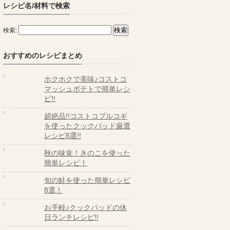
レシピ名/材料で検索
検索:
おすすめのレシピまとめ
ホクホクで美味♪コストコ
マッシュポテトで簡単レシ
ピ!!
超絶品!!コストコプルコギ
を使ったクックパッド厳選
レシピ8選!!
秋の味覚！きのこを使った
簡単レシピ！
旬の鮭を使った簡単レシピ
8選！
お手軽♪クックパッドの休
日ランチレシピ!!