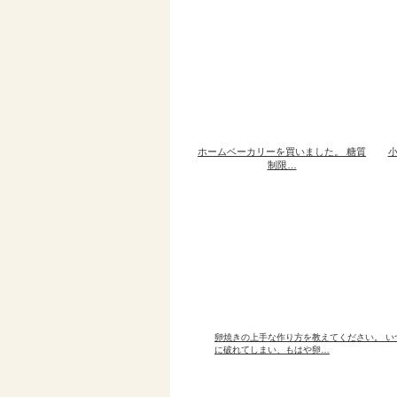
ホームベーカリーを買いました。 糖質
制限…
卵焼きの上手な作り方を教えてください。 い
に破れてしまい、もはや卵…