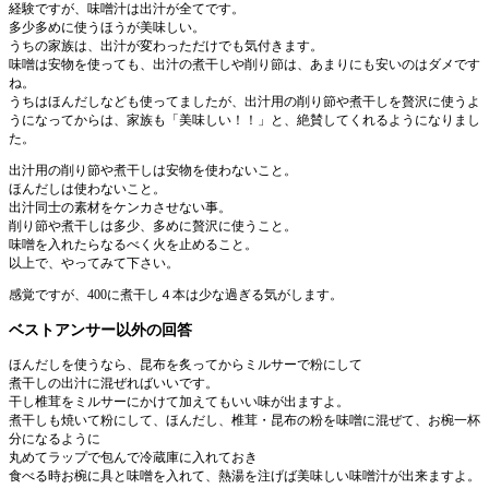
経験ですが、味噌汁は出汁が全てです。
多少多めに使うほうが美味しい。
うちの家族は、出汁が変わっただけでも気付きます。
味噌は安物を使っても、出汁の煮干しや削り節は、あまりにも安いのはダメです
ね。
うちはほんだしなども使ってましたが、出汁用の削り節や煮干しを贅沢に使うよ
うになってからは、家族も「美味しい！！」と、絶賛してくれるようになりまし
た。
出汁用の削り節や煮干しは安物を使わないこと。
ほんだしは使わないこと。
出汁同士の素材をケンカさせない事。
削り節や煮干しは多少、多めに贅沢に使うこと。
味噌を入れたらなるべく火を止めること。
以上で、やってみて下さい。
感覚ですが、400に煮干し４本は少な過ぎる気がします。
ベストアンサー以外の回答
ほんだしを使うなら、昆布を炙ってからミルサーで粉にして
煮干しの出汁に混ぜればいいです。
干し椎茸をミルサーにかけて加えてもいい味が出ますよ。
煮干しも焼いて粉にして、ほんだし、椎茸・昆布の粉を味噌に混ぜて、お椀一杯
分になるように
丸めてラップで包んで冷蔵庫に入れておき
食べる時お椀に具と味噌を入れて、熱湯を注げば美味しい味噌汁が出来ますよ。