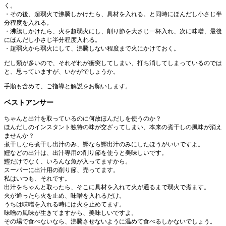
く。
・その後、超弱火で沸騰しかけたら、具材を入れる。と同時にほんだし小さじ半
分程度を入れる。
・沸騰しかけたら、火を超弱火にし、削り節を大さじ一杯入れ、次に味噌、最後
にほんだし小さじ半分程度入れる。
・超弱火から弱火にして、沸騰しない程度まで火にかけておく。
だし類が多いので、それぞれが衝突してしまい、打ち消してしまっているのでは
と、思っていますが、いかがでしょうか。
手順も含めて、ご指導と解説をお願いします。
ベストアンサー
ちゃんと出汁を取っているのに何故ほんだしを使うのか？
ほんだしのインスタント独特の味が交ざってしまい、本来の煮干しの風味が消え
ませんか？
煮干しなら煮干し出汁のみ、鰹なら鰹出汁のみにしたほうがいいですよ。
鰹などの出汁は、出汁専用の削り節を使うと美味しいです。
鰹だけでなく、いろんな魚が入ってますから。
スーパーに出汁用の削り節、売ってます。
私はいつも、それです。
出汁をちゃんと取ったら、そこに具材を入れて火が通るまで弱火で煮ます。
火が通ったら火を止め、味噌を入れるだけ。
うちは味噌を入れる時には火を止めてます。
味噌の風味が生きてますから、美味しいですよ。
その場で食べないなら、沸騰させないように温めて食べるしかないでしょう。