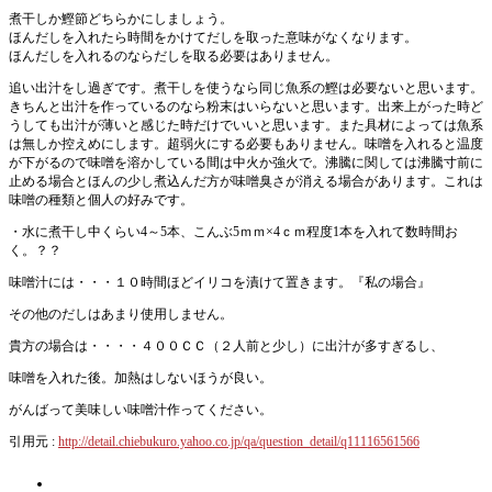
煮干しか鰹節どちらかにしましょう。
ほんだしを入れたら時間をかけてだしを取った意味がなくなります。
ほんだしを入れるのならだしを取る必要はありません。
追い出汁をし過ぎです。煮干しを使うなら同じ魚系の鰹は必要ないと思います。
きちんと出汁を作っているのなら粉末はいらないと思います。出来上がった時ど
うしても出汁が薄いと感じた時だけでいいと思います。また具材によっては魚系
は無しか控えめにします。超弱火にする必要もありません。味噌を入れると温度
が下がるので味噌を溶かしている間は中火か強火で。沸騰に関しては沸騰寸前に
止める場合とほんの少し煮込んだ方が味噌臭さが消える場合があります。これは
味噌の種類と個人の好みです。
・水に煮干し中くらい4～5本、こんぶ5ｍｍ×4ｃｍ程度1本を入れて数時間お
く。？？
味噌汁には・・・１０時間ほどイリコを漬けて置きます。『私の場合』
その他のだしはあまり使用しません。
貴方の場合は・・・・４００ＣＣ（２人前と少し）に出汁が多すぎるし、
味噌を入れた後。加熱はしないほうが良い。
がんばって美味しい味噌汁作ってください。
引用元 :
http://detail.chiebukuro.yahoo.co.jp/qa/question_detail/q11116561566