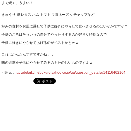
まで焼く。うまい！
きゅうり 卵 レタス ハム トマト マヨネーズ ケチャップなど
好みの食材をお皿に乗せて子供に好きにやらせて食べさせるのはいかがですか？
子供のころはそういうの自分でやったりするのが好きな時期なので
子供に好きにやらせてあげるのがベストかとｗｗ
これはかんたんすぎですかね；；
味の追求を子供にやらせてみるのもたのしいものですよｗ
引用元 :
http://detail.chiebukuro.yahoo.co.jp/qa/question_detail/q14116462164