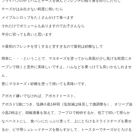
フライパンの中でハムとチーズを挟んでフレンチの残り液を回りにたらし
チーズがはみ出さない程度に焼いたら
メイプルシロップをたくさんかけて食べます
それだけでボリュームもありますのでお子さんなら
半分に切っても良いと思います
※最初のフレンチを甘くすると甘すぎるので最初は砂糖なしで
簡単に・・・ということで、マヨネーズを塗ってから表面が少し焦げる程度にオ
ーブンで焼くと意外に美味しいですよ。ハムなどを乗っけても良いかもしれませ
ん．
更にマヨネーズ＋砂糖を塗って焼いても美味いです。
アボカド嫌いでなければ、アボカドトースト。
アボカド1個につき、塩麹小匙1杯弱（塩加減は味見して微調整を）、オリーブ油
小匙2杯ほど、胡椒適量を加えて、フープロで粉砕するか、包丁で叩いて滑らか
なペーストにし、食パンにたっぷり塗って、上にとろけるスライスチーズを乗せ
るか、ピザ用シュレッドチーズを散らすかして、トースターでチーズがとろける