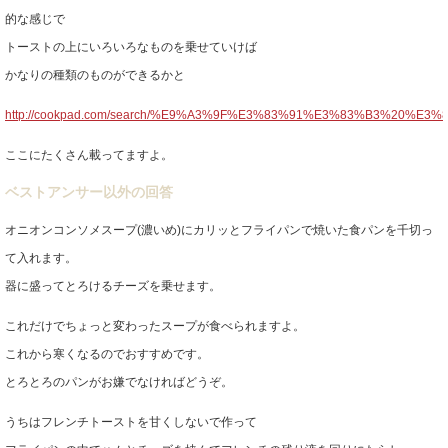
的な感じで
トーストの上にいろいろなものを乗せていけば
かなりの種類のものができるかと
http://cookpad.com/search/%E9%A3%9F%E3%83%91%E3%83%B3%20%E3
ここにたくさん載ってますよ。
ベストアンサー以外の回答
オニオンコンソメスープ(濃いめ)にカリッとフライパンで焼いた食パンを千切っ
て入れます。
器に盛ってとろけるチーズを乗せます。
これだけでちょっと変わったスープが食べられますよ。
これから寒くなるのでおすすめです。
とろとろのパンがお嫌でなければどうぞ。
うちはフレンチトーストを甘くしないで作って