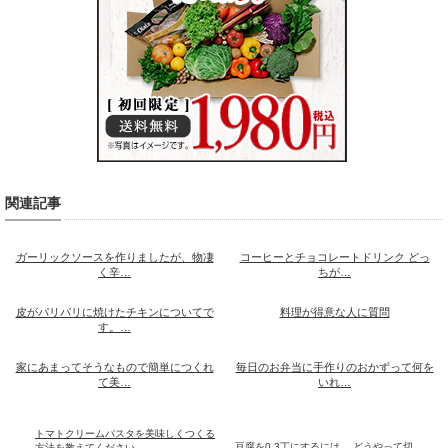
関連記事
ガーリックソースを作りましたが、物凄
コーヒーとチョコレートドリンク どっ
く辛…
ちが…
皮がパリパリに焼けたチキンについてで
料理が得意な人に質問
す。…
家にあまってそうなもので簡単につくれ
毎日のお弁当に手作りのおかずって何を
て美…
いれ…
トマトクリームパスタを美味しくつくる
豆腐を0.3丁にするには、 どうやって切
方法を教えてください。