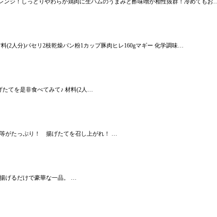
レンジ！しっとりやわらか鶏肉に生ハムのうまみと酢味噌が相性抜群！冷めてもお
2人分)パセリ2枝乾燥パン粉1カップ豚肉ヒレ160gマギー 化学調味…
たてを是非食べてみて♪ 材料(2人…
等がたっぷり！ 揚げたてを召し上がれ！ …
揚げるだけで豪華な一品。 …