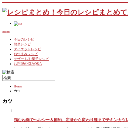
menu
今日のレシピ
簡単レシピ
ダイエットレシピ
おつまみレシピ
デザート/お菓子レシピ
お料理の悩みQ&A
Home
カツ
カツ
鶏むね肉でヘルシー＆節約、定番から変わり種までチキンカツ