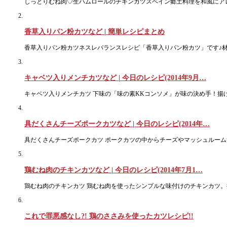
しっとりむね肉♡生ハムロールのチキンカツスペイン郷土料理を和風にア
香草入りパン粉カツなど | 簡単レシピまとめ
香草入りパン粉カツネスレバランスレシピ「香草入りパン粉カツ」です♪材料(
キャベツ入りメンチカツなど | 今日のレシピ(2014年9月…
キャベツ入りメンチカツ 下味の「味の素KKコンソメ」が味の決め手！揚げ
具だくさんチーズポークカツなど | 今日のレシピ(2014年…
具だくさんチーズポークカツ ポークカツの中からチーズやマッシュルーム
鶏むね肉のチキンカツなど | 今日のレシピ(2014年7月1…
鶏むね肉のチキンカツ 鶏むね肉を使ったシンプルな味付けのチキンカツ。
これで罪悪感なし?! 鶏のささみを使ったカツレシピ!!