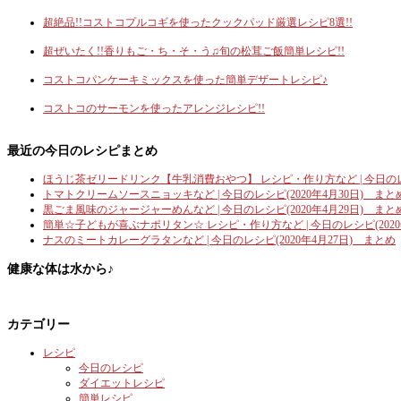
超絶品!!コストコプルコギを使ったクックパッド厳選レシピ8選!!
超ぜいたく!!香りもご・ち・そ・う♫旬の松茸ご飯簡単レシピ!!
コストコパンケーキミックスを使った簡単デザートレシピ♪
コストコのサーモンを使ったアレンジレシピ!!
最近の今日のレシピまとめ
ほうじ茶ゼリードリンク【牛乳消費おやつ】 レシピ・作り方など | 今日のレシ
トマトクリームソースニョッキなど | 今日のレシピ(2020年4月30日) まと
黒ごま風味のジャージャーめんなど | 今日のレシピ(2020年4月29日) まと
簡単☆子どもが喜ぶナポリタン☆ レシピ・作り方など | 今日のレシピ(2020
ナスのミートカレーグラタンなど | 今日のレシピ(2020年4月27日) まとめ
健康な体は水から♪
カテゴリー
レシピ
今日のレシピ
ダイエットレシピ
簡単レシピ