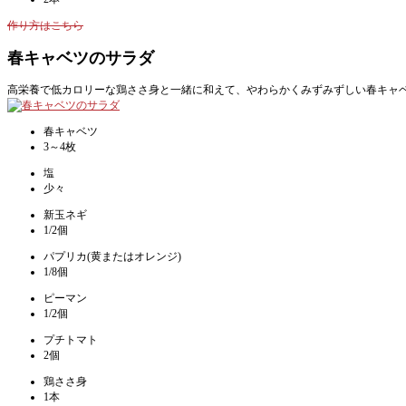
作り方はこちら
春キャベツのサラダ
高栄養で低カロリーな鶏ささ身と一緒に和えて、やわらかくみずみずしい春キャ
春キャベツ
3～4枚
塩
少々
新玉ネギ
1/2個
パプリカ(黄またはオレンジ)
1/8個
ピーマン
1/2個
プチトマト
2個
鶏ささ身
1本