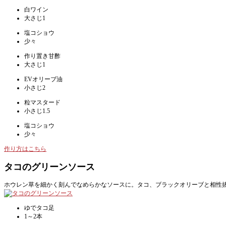
白ワイン
大さじ1
塩コショウ
少々
作り置き甘酢
大さじ1
EVオリーブ油
小さじ2
粒マスタード
小さじ1.5
塩コショウ
少々
作り方はこちら
タコのグリーンソース
ホウレン草を細かく刻んでなめらかなソースに。タコ、ブラックオリーブと相性
ゆでタコ足
1～2本