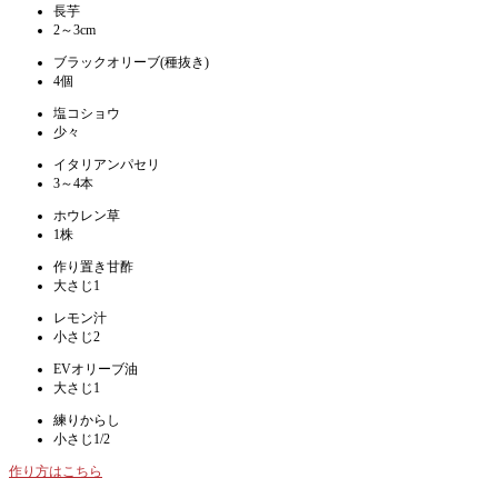
長芋
2～3cm
ブラックオリーブ(種抜き)
4個
塩コショウ
少々
イタリアンパセリ
3～4本
ホウレン草
1株
作り置き甘酢
大さじ1
レモン汁
小さじ2
EVオリーブ油
大さじ1
練りからし
小さじ1/2
作り方はこちら