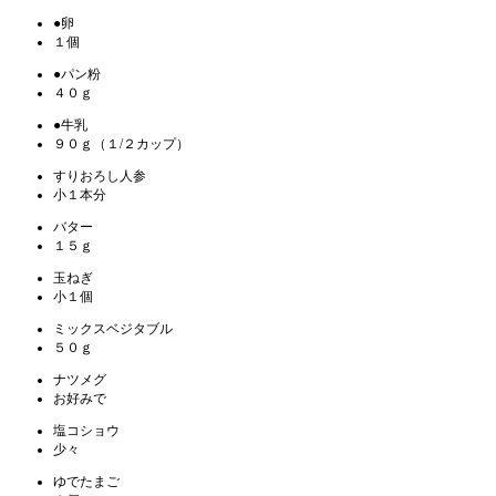
●卵
１個
●パン粉
４０ｇ
●牛乳
９０ｇ（１/２カップ）
すりおろし人参
小１本分
バター
１５ｇ
玉ねぎ
小１個
ミックスベジタブル
５０ｇ
ナツメグ
お好みで
塩コショウ
少々
ゆでたまご