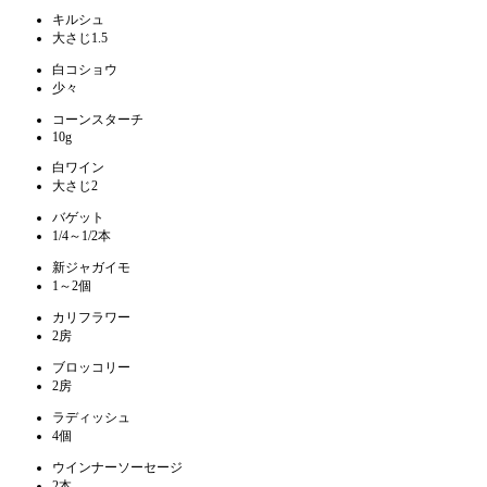
キルシュ
大さじ1.5
白コショウ
少々
コーンスターチ
10g
白ワイン
大さじ2
バゲット
1/4～1/2本
新ジャガイモ
1～2個
カリフラワー
2房
ブロッコリー
2房
ラディッシュ
4個
ウインナーソーセージ
2本