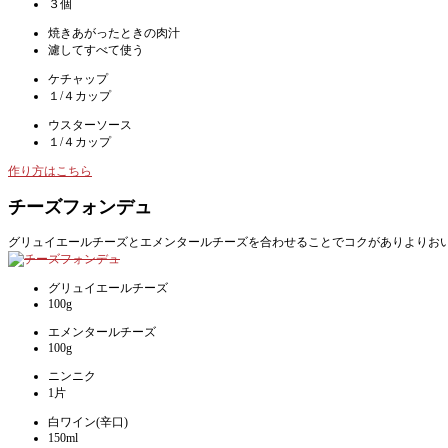
３個
焼きあがったときの肉汁
濾してすべて使う
ケチャップ
１/４カップ
ウスターソース
１/４カップ
作り方はこちら
チーズフォンデュ
グリュイエールチーズとエメンタールチーズを合わせることでコクがありよりお
グリュイエールチーズ
100g
エメンタールチーズ
100g
ニンニク
1片
白ワイン(辛口)
150ml