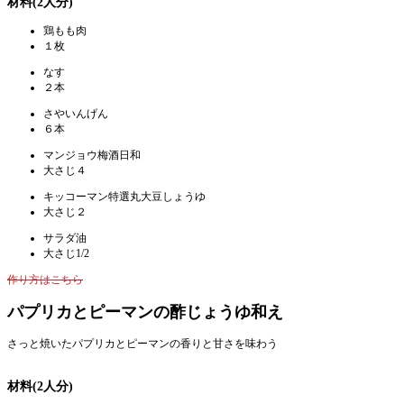
材料(2人分)
鶏もも肉
１枚
なす
２本
さやいんげん
６本
マンジョウ梅酒日和
大さじ４
キッコーマン特選丸大豆しょうゆ
大さじ２
サラダ油
大さじ1/2
作り方はこちら
パプリカとピーマンの酢じょうゆ和え
さっと焼いたパプリカとピーマンの香りと甘さを味わう
材料(2人分)