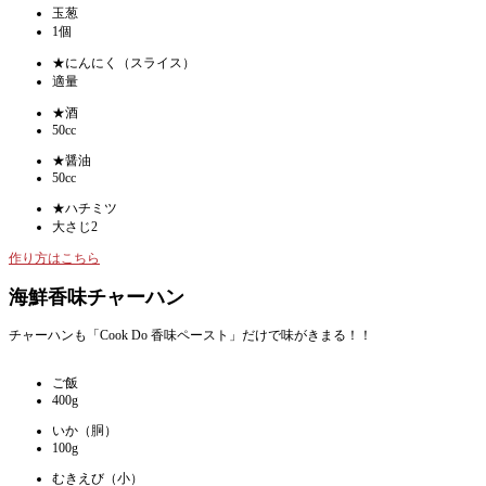
玉葱
1個
★にんにく（スライス）
適量
★酒
50cc
★醤油
50cc
★ハチミツ
大さじ2
作り方はこちら
海鮮香味チャーハン
チャーハンも「Cook Do 香味ペースト」だけで味がきまる！！
ご飯
400g
いか（胴）
100g
むきえび（小）