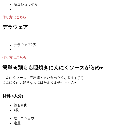
塩コショウ少々
作り方はこちら
デラウェア
デラウェア2房
作り方はこちら
簡単★鶏もも照焼きにんにくソースがらめ♥
にんにくソース、不思議とまた食べたくなります(^^)
にんにくが大好きな人にはたまりませ～～～ん♥
材料(4人分)
鶏もも肉
4枚
塩、コショウ
適量