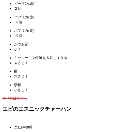
ピーマン(緑)
２個
パプリカ(赤)
1/2個
パプリカ(黄)
1/2個
かつお節
少々
キッコーマン特選丸大豆しょうゆ
大さじ１
酢
大さじ１
砂糖
小さじ１
作り方はこちら
エビのエスニックチャーハン
エビ(中)8尾