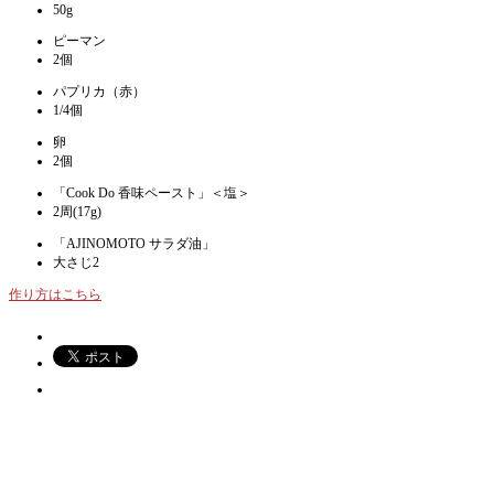
50g
ピーマン
2個
パプリカ（赤）
1/4個
卵
2個
「Cook Do 香味ペースト」＜塩＞
2周(17g)
「AJINOMOTO サラダ油」
大さじ2
作り方はこちら