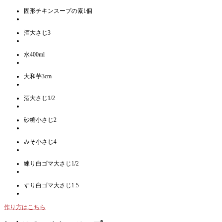
固形チキンスープの素1個
酒大さじ3
水400ml
大和芋3cm
酒大さじ1/2
砂糖小さじ2
みそ小さじ4
練り白ゴマ大さじ1/2
すり白ゴマ大さじ1.5
作り方はこちら