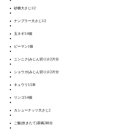
砂糖大さじ1/2
ナンプラー大さじ1/2
玉ネギ1/4個
ピーマン1個
ニンニク(みじん切り)1/2片分
ショウガ(みじん切り)1/2片分
キュウリ1/2本
リンゴ1/4個
カシューナッツ大さじ2
ご飯(炊きたて)茶碗2杯分