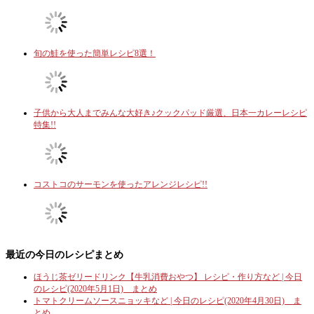
旬の鮭を使った簡単レシピ8選！
子供から大人までみんな大好き♪クックパッド厳選、日本一カレーレシピ
特集!!
コストコのサーモンを使ったアレンジレシピ!!
最近の今日のレシピまとめ
ほうじ茶ゼリードリンク【牛乳消費おやつ】 レシピ・作り方など | 今日
のレシピ(2020年5月1日) まとめ
トマトクリームソースニョッキなど | 今日のレシピ(2020年4月30日) ま
とめ