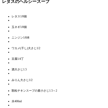
レタスのヘルシースープ
レタス1/8個
玉ネギ1/8個
ニンジン1/8本
ワカメ(干し)大さじ1/2
豆腐1/4丁
酒大さじ1.5
みりん大さじ1/2
顆粒チキンスープの素小さじ1.5～2
水400ml