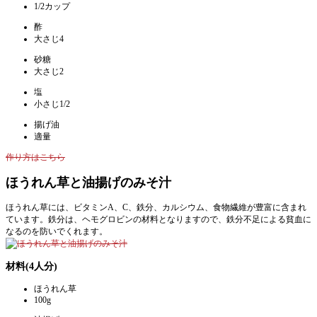
1/2カップ
酢
大さじ4
砂糖
大さじ2
塩
小さじ1/2
揚げ油
適量
作り方はこちら
ほうれん草と油揚げのみそ汁
ほうれん草には、ビタミンA、C、鉄分、カルシウム、食物繊維が豊富に含まれ
ています。鉄分は、ヘモグロビンの材料となりますので、鉄分不足による貧血に
なるのを防いでくれます。
材料(4人分)
ほうれん草
100g