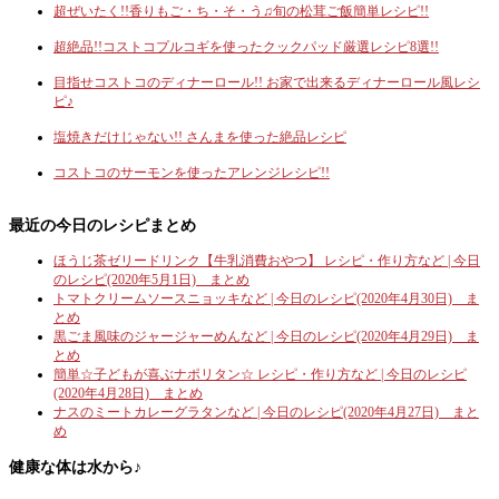
超ぜいたく!!香りもご・ち・そ・う♫旬の松茸ご飯簡単レシピ!!
超絶品!!コストコプルコギを使ったクックパッド厳選レシピ8選!!
目指せコストコのディナーロール!! お家で出来るディナーロール風レシ
ピ♪
塩焼きだけじゃない!! さんまを使った絶品レシピ
コストコのサーモンを使ったアレンジレシピ!!
最近の今日のレシピまとめ
ほうじ茶ゼリードリンク【牛乳消費おやつ】 レシピ・作り方など | 今日
のレシピ(2020年5月1日) まとめ
トマトクリームソースニョッキなど | 今日のレシピ(2020年4月30日) ま
とめ
黒ごま風味のジャージャーめんなど | 今日のレシピ(2020年4月29日) ま
とめ
簡単☆子どもが喜ぶナポリタン☆ レシピ・作り方など | 今日のレシピ
(2020年4月28日) まとめ
ナスのミートカレーグラタンなど | 今日のレシピ(2020年4月27日) まと
め
健康な体は水から♪