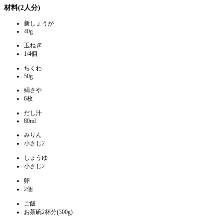
材料(2人分)
新しょうが
40g
玉ねぎ
1/4個
ちくわ
50g
絹さや
6枚
だし汁
80ml
みりん
小さじ2
しょうゆ
小さじ2
卵
2個
ご飯
お茶碗2杯分(300g)