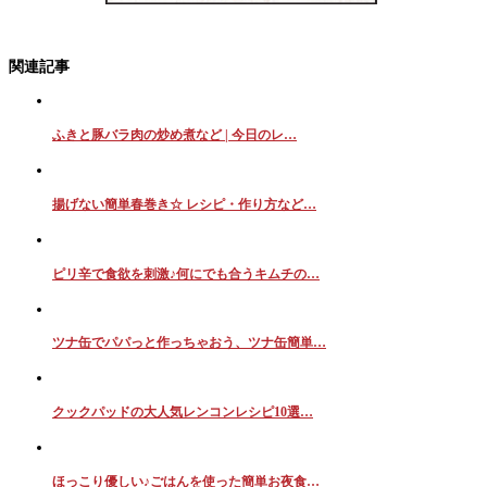
関連記事
ふきと豚バラ肉の炒め煮など | 今日のレ…
揚げない簡単春巻き☆ レシピ・作り方など…
ピリ辛で食欲を刺激♪何にでも合うキムチの…
ツナ缶でパパっと作っちゃおう、ツナ缶簡単…
クックパッドの大人気レンコンレシピ10選…
ほっこり優しい♪ごはんを使った簡単お夜食…