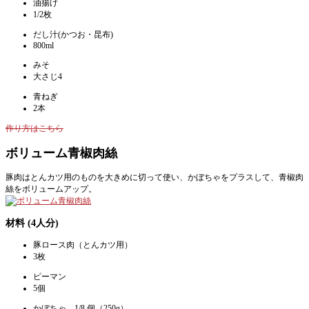
油揚げ
1/2枚
だし汁(かつお・昆布)
800ml
みそ
大さじ4
青ねぎ
2本
作り方はこちら
ボリューム青椒肉絲
豚肉はとんカツ用のものを大きめに切って使い、かぼちゃをプラスして、青椒肉
絲をボリュームアップ。
材料 (4人分)
豚ロース肉（とんカツ用）
3枚
ピーマン
5個
かぼちゃ 1/8 個（250g）