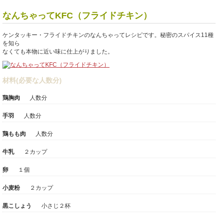
なんちゃってKFC（フライドチキン）
ケンタッキー・フライドチキンのなんちゃってレシピです。秘密のスパイス11種
を知ら
なくても本物に近い味に仕上がりました。
材料(必要な人数分)
鶏胸肉
人数分
手羽
人数分
鶏もも肉
人数分
牛乳
２カップ
卵
１個
小麦粉
２カップ
黒こしょう
小さじ２杯