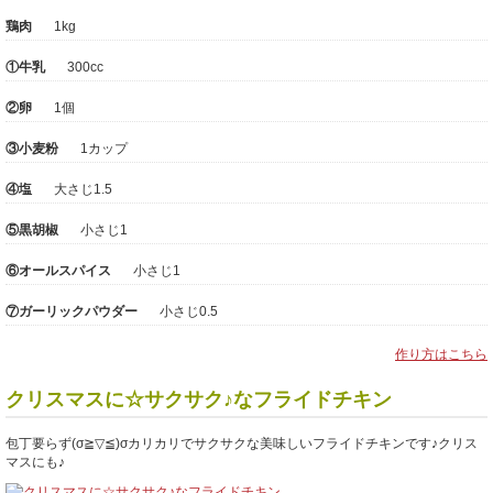
鶏肉
1kg
①牛乳
300cc
②卵
1個
③小麦粉
1カップ
④塩
大さじ1.5
⑤黒胡椒
小さじ1
⑥オールスパイス
小さじ1
⑦ガーリックパウダー
小さじ0.5
作り方はこちら
クリスマスに☆サクサク♪なフライドチキン
包丁要らず(σ≧▽≦)σカリカリでサクサクな美味しいフライドチキンです♪クリス
マスにも♪