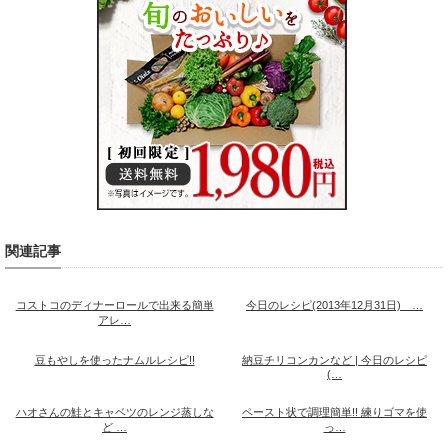
関連記事
コストコのディナーロールで出来る簡単
今日のレシピ(2013年12月31日) …
アレ…
豆もやしを使ったナムルレシピ!!
納豆チリコンカンなど | 今日のレシピ
(…
ハオさんの鮭とキャベツのレンジ蒸しな
ペースト状で調理簡単!! 練りゴマを使
ど …
っ…