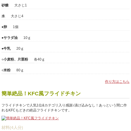
砂糖
大さじ1
水
大さじ4
●卵
1個
●サラダ油
10ｇ
●牛乳
20ｇ
○小麦粉、片栗粉
各40ｇ
○米粉
80ｇ
作り方はこちら
簡単絶品！KFC風フライドチキン
フライドチキンで人気1位&カテゴリ入り感謝♪漬け込みなし！あっという間に作
れるKFCもどきの絶品フライドチキンです。
材料(4人分)