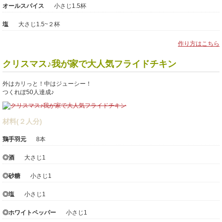
オールスパイス
小さじ1.5杯
塩
大さじ1.5~２杯
作り方はこちら
クリスマス♪我が家で大人気フライドチキン
外はカリっと！中はジューシー！
つくれぽ50人達成♪
材料(２人分)
鶏手羽元
8本
◎酒
大さじ1
◎砂糖
小さじ1
◎塩
小さじ1
◎ホワイトペッパー
小さじ1