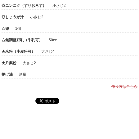
◎ニンニク（すりおろす）
小さじ2
◎しょうが汁
小さじ2
△卵
1個
△無調整豆乳（牛乳可）
50cc
★米粉（小麦粉可）
大さじ4
★片栗粉
大さじ2
揚げ油
適量
作り方はこちら