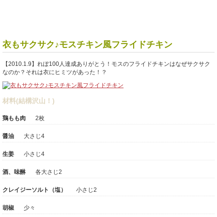
衣もサクサク♪モスチキン風フライドチキン
【2010.1.9】れぽ100人達成ありがとう！モスのフライドチキンはなぜサクサク
なのか？それは衣にヒミツがあった！？
材料(結構沢山！)
鶏もも肉
2枚
醤油
大さじ4
生姜
小さじ4
酒、味醂
各大さじ2
クレイジーソルト（塩）
小さじ2
胡椒
少々