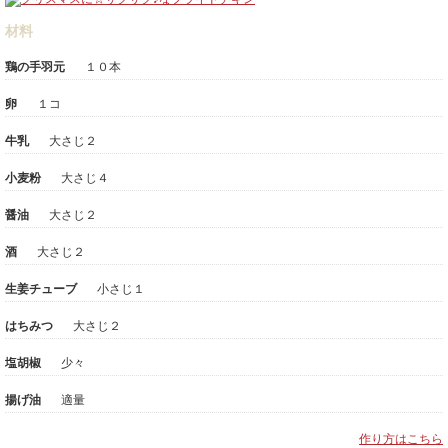
材料
鶏の手羽元
１０本
卵
１コ
牛乳
大さじ２
小麦粉
大さじ４
醤油
大さじ２
酒
大さじ２
生姜チューブ
小さじ１
はちみつ
大さじ２
塩胡椒
少々
揚げ油
適量
作り方はこちら