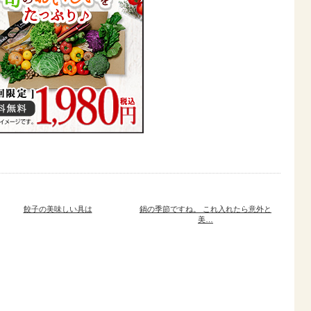
餃子の美味しい具は
鍋の季節ですね。 これ入れたら意外と
美…