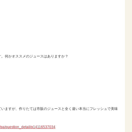
す。何かオススメのジュースはありますか？
ていますが、作りたては市販のジュースと全く違い本当にフレッシュで美味
jp/qa/question_detail/q14116537034