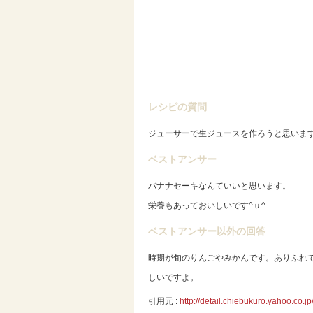
レシピの質問
ジューサーで生ジュースを作ろうと思いま
ベストアンサー
バナナセーキなんていいと思います。
栄養もあっておいしいです^ｕ^
ベストアンサー以外の回答
時期が旬のりんごやみかんです。ありふれ
しいですよ。
引用元 :
http://detail.chiebukuro.yahoo.co.