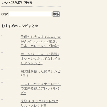
レシピ名/材料で検索
検索:
おすすめのレシピまとめ
子供から大人までみんな大
好き♪クックパッド厳選、
日本一カレーレシピ特集!!
ホームパーティーに最適♪
オシャレなおもてなしイタ
リアンレシピ!!
旬の鮭を使った簡単レシピ
8選！
コストコのディナーロール
で出来る簡単アレンジレシ
ピ!!
先取り!クックパッドのク
リスマスレシピ!!