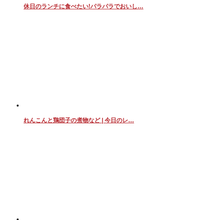
休日のランチに食べたい!パラパラでおいし…
れんこんと鶏団子の煮物など | 今日のレ…