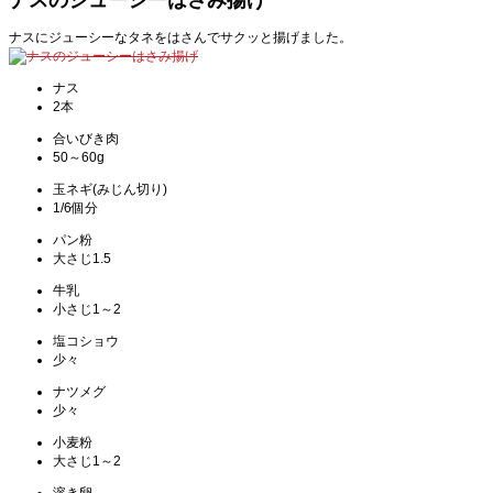
ナスにジューシーなタネをはさんでサクッと揚げました。
ナス
2本
合いびき肉
50～60g
玉ネギ(みじん切り)
1/6個分
パン粉
大さじ1.5
牛乳
小さじ1～2
塩コショウ
少々
ナツメグ
少々
小麦粉
大さじ1～2