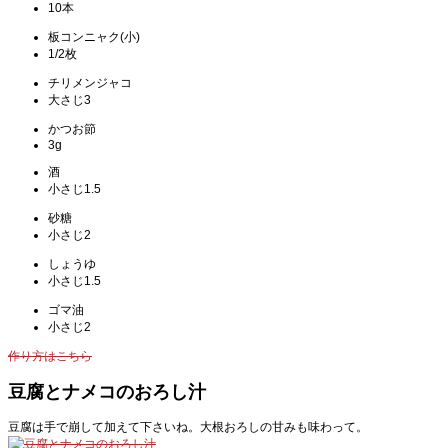
10本
板コンニャク(小)
1/2枚
チリメンジャコ
大さじ3
かつお節
3g
酒
小さじ1.5
砂糖
小さじ2
しょうゆ
小さじ1.5
ゴマ油
小さじ2
作り方はこちら
豆腐とナメコのおろし汁
豆腐は手で崩して加えて下さいね。大根おろしの甘みも味わって。