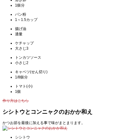
溶き卵
1個分
パン粉
1～1.5カップ
揚げ油
適量
ケチャップ
大さじ3
トンカツソース
小さじ2
キャベツ(せん切り)
1/8個分
トマト(小)
1個
作り方はこちら
シシトウとコンニャクのおかか和え
かつお節を最後に加える事で味がまとまります。
シシトウ