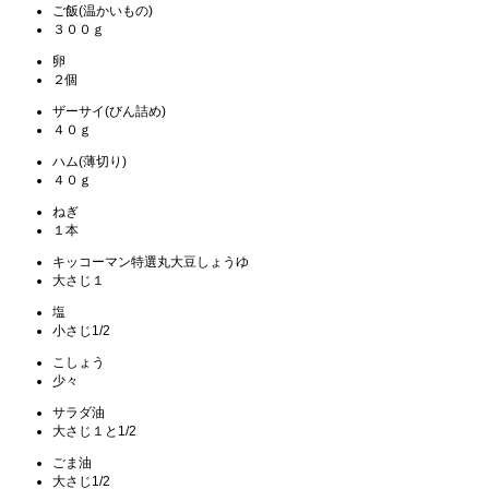
ご飯(温かいもの)
３００ｇ
卵
２個
ザーサイ(びん詰め)
４０ｇ
ハム(薄切り)
４０ｇ
ねぎ
１本
キッコーマン特選丸大豆しょうゆ
大さじ１
塩
小さじ1/2
こしょう
少々
サラダ油
大さじ１と1/2
ごま油
大さじ1/2