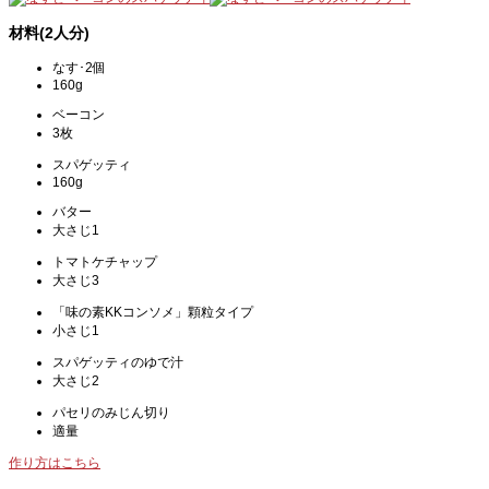
材料(2人分)
なす･2個
160g
ベーコン
3枚
スパゲッティ
160g
バター
大さじ1
トマトケチャップ
大さじ3
「味の素KKコンソメ」顆粒タイプ
小さじ1
スパゲッティのゆで汁
大さじ2
パセリのみじん切り
適量
作り方はこちら