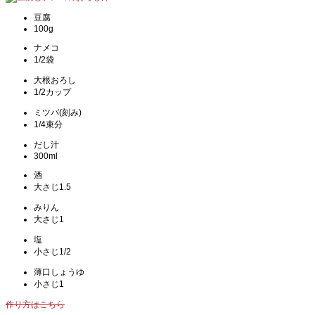
豆腐
100g
ナメコ
1/2袋
大根おろし
1/2カップ
ミツバ(刻み)
1/4束分
だし汁
300ml
酒
大さじ1.5
みりん
大さじ1
塩
小さじ1/2
薄口しょうゆ
小さじ1
作り方はこちら