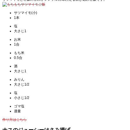
サツマイモ(小)
1本
塩
大さじ1
お米
1合
もち米
0.5合
酒
大さじ1
みりん
大さじ1/2
塩
小さじ1/2
ゴマ塩
適量
作り方はこちら
ナスのジューシーはさみ揚げ