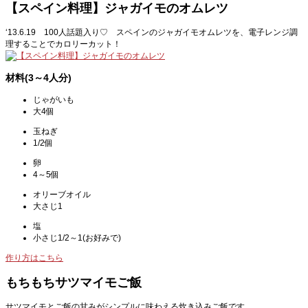
【スペイン料理】ジャガイモのオムレツ
‘13.6.19 100人話題入り♡ スペインのジャガイモオムレツを、電子レンジ調
理することでカロリーカット！
材料(3～4人分)
じゃがいも
大4個
玉ねぎ
1/2個
卵
4～5個
オリーブオイル
大さじ1
塩
小さじ1/2～1(お好みで)
作り方はこちら
もちもちサツマイモご飯
サツマイモとご飯の甘みがシンプルに味わえる炊き込みご飯です。