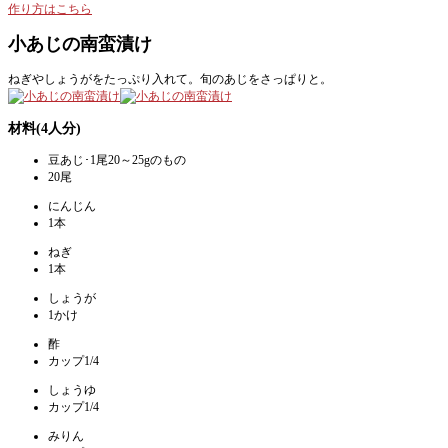
作り方はこちら
小あじの南蛮漬け
ねぎやしょうがをたっぷり入れて。旬のあじをさっぱりと。
材料(4人分)
豆あじ･1尾20～25gのもの
20尾
にんじん
1本
ねぎ
1本
しょうが
1かけ
酢
カップ1/4
しょうゆ
カップ1/4
みりん