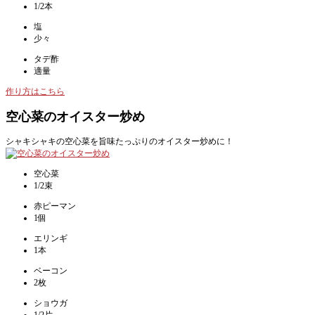
1/2本
塩
少々
タデ酢
適量
作り方はこちら
空心菜のオイスター炒め
シャキシャキの空心菜を旨味たっぷりのオイスター炒めに！
空心菜
1/2束
赤ピーマン
1個
エリンギ
1本
ベーコン
2枚
ショウガ
1/2片