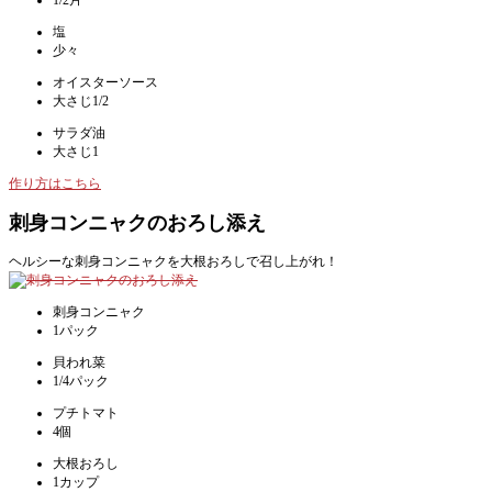
塩
少々
オイスターソース
大さじ1/2
サラダ油
大さじ1
作り方はこちら
刺身コンニャクのおろし添え
ヘルシーな刺身コンニャクを大根おろしで召し上がれ！
刺身コンニャク
1パック
貝われ菜
1/4パック
プチトマト
4個
大根おろし
1カップ