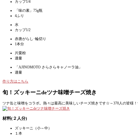
カップ1/4
「味の素」75g瓶
4ふり
水
カップ1/2
赤唐がらし･輪切り
1本分
片栗粉
適量
「AJINOMOTO さらさらキャノーラ油」
適量
作り方はこちら
旬！ズッキーニdeツナ味噌チーズ焼き
ツナ缶と味噌をコラボ。熱々は最高に美味しいチーズ焼きです☆～370人の皆様！つくれぽを
材料(２人分)
ズッキーニ（小～中）
１本