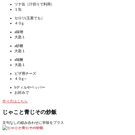
ツナ缶（汁切りで利用）
１缶
セロリ(玉葱でも）
４０g
a味噌
大匙１
a砂糖
大匙１
a味醂
大匙１
ピザ用チーズ
４０g～
bディルやペッパー
お好みで
作り方はこちら
じゃこと青じその炒飯
文句なしの組み合わせに辛味をプラス