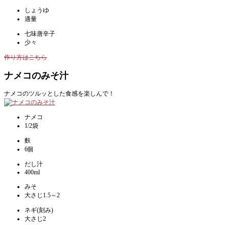
しょうゆ
適量
七味唐辛子
少々
作り方はこちら
ナメコのみそ汁
ナメコのツルッとした食感を楽しんで！
ナメコ
1/2袋
麩
6個
だし汁
400ml
みそ
大さじ1.5～2
ネギ(刻み)
大さじ2