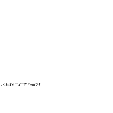
(((o(*ﾟ▽ﾟ*)o)))です