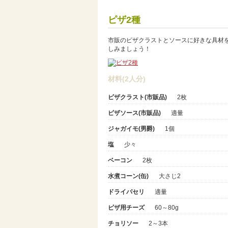
ピザ2種
市販のピザクラストとソースに好きな具材
しみましょう！
材料(2人分)
ピザクラスト(市販品)
2枚
ピザソース(市販品)
適量
ジャガイモ(男爵)
1個
塩
少々
ベーコン
2枚
水煮コーン(缶)
大さじ2
ドライパセリ
適量
ピザ用チーズ
60～80g
チョリソー
2～3本