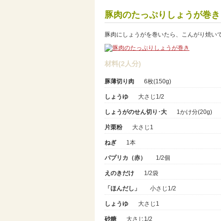
豚肉のたっぷりしょうが巻き
豚肉にしょうがを巻いたら、こんがり焼い
材料(2人分)
豚薄切り肉
6枚(150g)
しょうゆ
大さじ1/2
しょうがのせん切り･大
1かけ分(20g)
片栗粉
大さじ1
ねぎ
1本
パプリカ（赤）
1/2個
えのきだけ
1/2袋
「ほんだし」
小さじ1/2
しょうゆ
大さじ1
砂糖
大さじ1/2