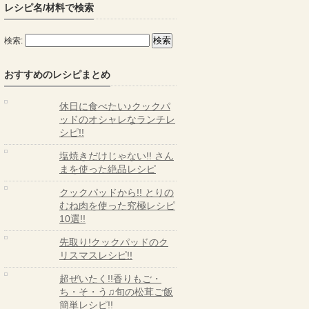
レシピ名/材料で検索
検索:
おすすめのレシピまとめ
休日に食べたい♪クックパ
ッドのオシャレなランチレ
シピ!!
塩焼きだけじゃない!! さん
まを使った絶品レシピ
クックパッドから!! とりの
むね肉を使った究極レシピ
10選!!
先取り!クックパッドのク
リスマスレシピ!!
超ぜいたく!!香りもご・
ち・そ・う♫旬の松茸ご飯
簡単レシピ!!