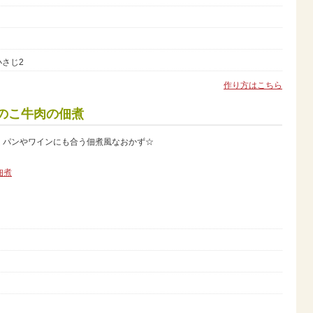
小さじ2
作り方はこちら
のこ牛肉の佃煮
くパンやワインにも合う佃煮風なおかず☆