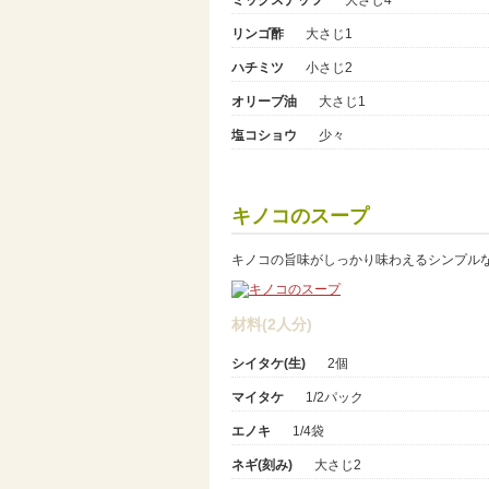
リンゴ酢
大さじ1
ハチミツ
小さじ2
オリーブ油
大さじ1
塩コショウ
少々
キノコのスープ
キノコの旨味がしっかり味わえるシンプル
材料(2人分)
シイタケ(生)
2個
マイタケ
1/2パック
エノキ
1/4袋
ネギ(刻み)
大さじ2