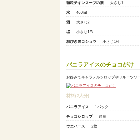
顆粒チキンスープの素
大さじ1
水
400ml
酒
大さじ2
塩
小さじ1/3
粗びき黒コショウ
小さじ1/4
バニラアイスのチョコがけ
お好みでキャラメルシロップやフルーツソ
材料(2人分)
バニラアイス
1パック
チョコシロップ
適量
ウエハース
2枚