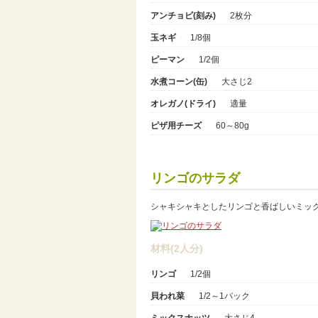
アンチョビ(刻み)
2枚分
玉ネギ
1/8個
ピーマン
1/2個
水煮コーン(缶)
大さじ2
オレガノ(ドライ)
適量
ピザ用チーズ
60～80g
リンゴのサラダ
シャキシャキとしたリンゴと香ばしいミッ
材料(2人分)
リンゴ
1/2個
貝われ菜
1/2～1パック
ミックスナッツ
大さじ4