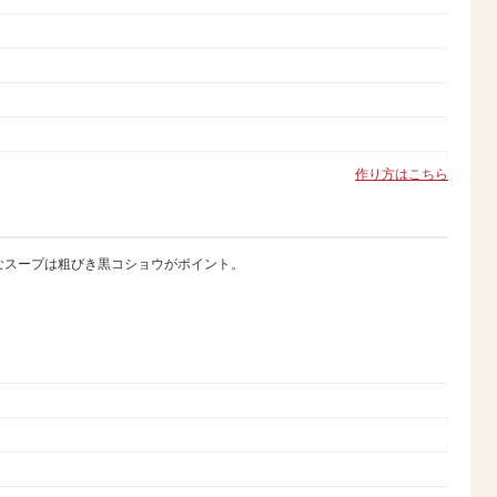
作り方はこちら
なスープは粗びき黒コショウがポイント。