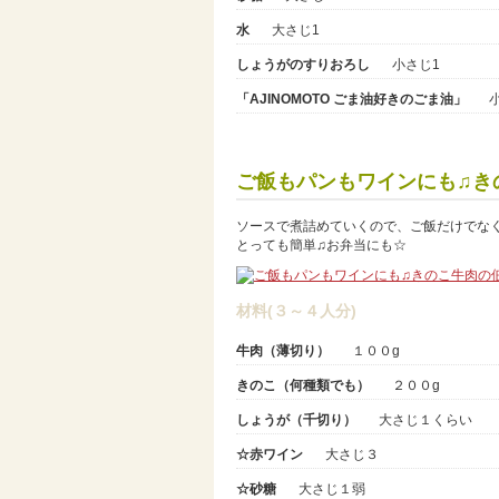
水
大さじ1
しょうがのすりおろし
小さじ1
「AJINOMOTO ごま油好きのごま油」
ご飯もパンもワインにも♫き
ソースで煮詰めていくので、ご飯だけでな
とっても簡単♫お弁当にも☆
材料(３～４人分)
牛肉（薄切り）
１００g
きのこ（何種類でも）
２００g
しょうが（千切り）
大さじ１くらい
☆赤ワイン
大さじ３
☆砂糖
大さじ１弱