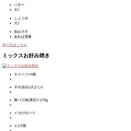
バター
大1
しょうゆ
大2
刻みネギ
あれば適量
作り方はこちら
ミックスお好み焼き
キャベツ1/4個
ネギ(刻み)大さじ6
豚バラ肉(薄切り)150g
イカ(小)1パイ
エビ6尾