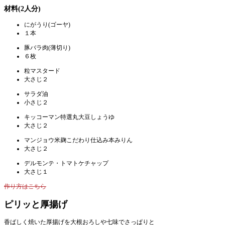
材料(2人分)
にがうり(ゴーヤ)
１本
豚バラ肉(薄切り)
６枚
粒マスタード
大さじ２
サラダ油
小さじ２
キッコーマン特選丸大豆しょうゆ
大さじ２
マンジョウ米麹こだわり仕込み本みりん
大さじ２
デルモンテ・トマトケチャップ
大さじ１
作り方はこちら
ピリッと厚揚げ
香ばしく焼いた厚揚げを大根おろしや七味でさっぱりと