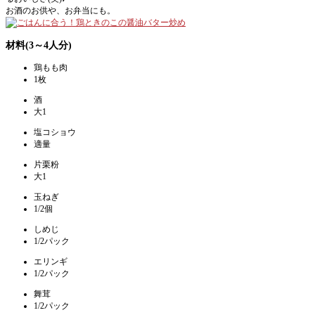
お酒のお供や、お弁当にも。
材料(3～4人分)
鶏もも肉
1枚
酒
大1
塩コショウ
適量
片栗粉
大1
玉ねぎ
1/2個
しめじ
1/2パック
エリンギ
1/2パック
舞茸
1/2パック