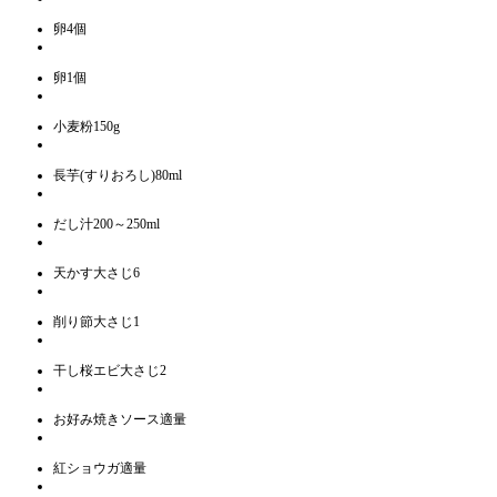
卵4個
卵1個
小麦粉150g
長芋(すりおろし)80ml
だし汁200～250ml
天かす大さじ6
削り節大さじ1
干し桜エビ大さじ2
お好み焼きソース適量
紅ショウガ適量