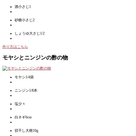
酒小さじ1
砂糖小さじ2
しょうゆ大さじ1/2
作り方はこちら
モヤシとニンジンの酢の物
モヤシ1/4袋
ニンジン1/8本
塩少々
白ネギ6cm
切干し大根10g