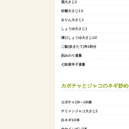
酒大さじ2
砂糖大さじ1.5
みりん大さじ1
しょうゆ大さじ1
薄口しょうゆ大さじ1/2
ご飯(炊きたて)丼2杯分
刻みのり適量
七味唐辛子適量
カボチャとジャコのネギ炒め
カボチャ1/8～1/6個
チリメンジャコ大さじ2
白ネギ1/2本