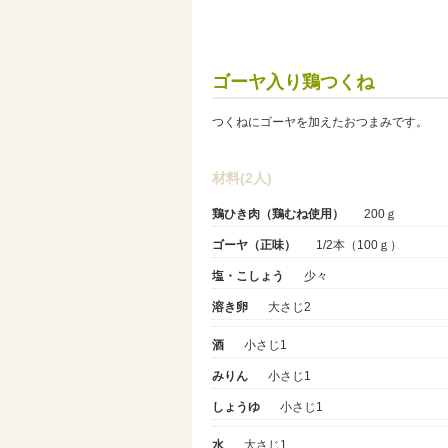
ゴーヤ入り鶏つくね
つくねにゴーヤを加えたおつまみです。
材料(2人)
鶏ひき肉（鶏むね使用）
200ｇ
ゴーヤ（正味）
1/2本（100ｇ）
塩・こしょう
少々
溶き卵
大さじ2
酒
小さじ1
みりん
小さじ1
しょうゆ
小さじ1
水
大さじ1