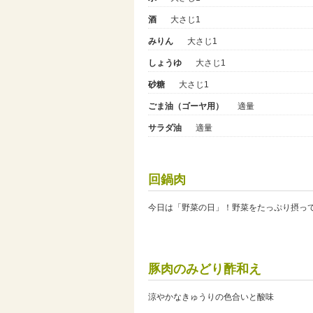
酒
大さじ1
みりん
大さじ1
しょうゆ
大さじ1
砂糖
大さじ1
ごま油（ゴーヤ用）
適量
サラダ油
適量
回鍋肉
今日は「野菜の日」！野菜をたっぷり摂っ
豚肉のみどり酢和え
涼やかなきゅうりの色合いと酸味