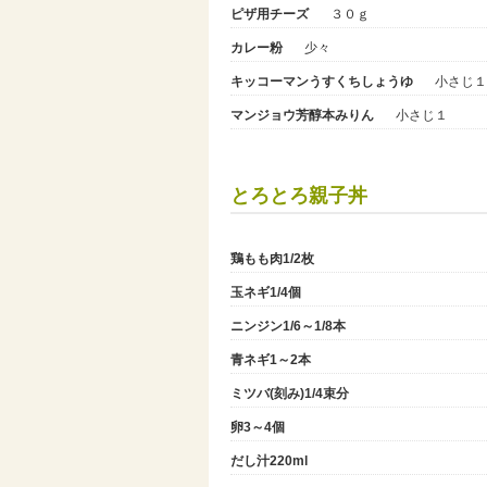
ピザ用チーズ
３０ｇ
カレー粉
少々
キッコーマンうすくちしょうゆ
小さじ１
マンジョウ芳醇本みりん
小さじ１
とろとろ親子丼
鶏もも肉1/2枚
玉ネギ1/4個
ニンジン1/6～1/8本
青ネギ1～2本
ミツバ(刻み)1/4束分
卵3～4個
だし汁220ml