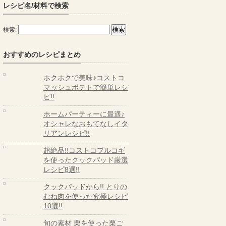
レシピ名/材料で検索
検索:
おすすめのレシピまとめ
ホクホクで美味♪コストコ
マッシュポテトで簡単レシ
ピ!!
ホームパーティーに最適♪
オシャレなおもてなしイタ
リアンレシピ!!
超絶品!!コストコプルコギ
を使ったクックパッド厳選
レシピ8選!!
クックパッドから!! とりの
むね肉を使った究極レシピ
10選!!
旬の素材 栗を使った栗ご