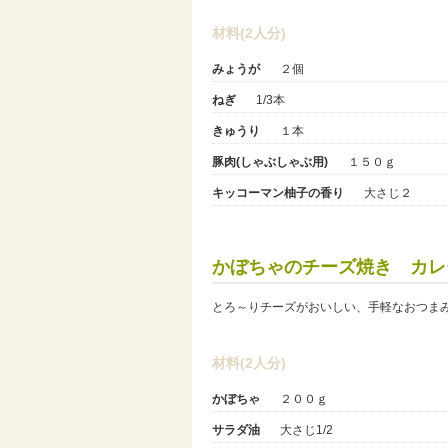
材料(2人分)
みょうが
２個
ねぎ
1/3本
きゅうり
１本
豚肉(しゃぶしゃぶ用)
１５０ｇ
キッコーマン柚子の香り
大さじ２
かぼちゃのチーズ焼き カレ
とろ～りチーズがおいしい、手軽なおつま
材料(2人分)
かぼちゃ
２００ｇ
サラダ油
大さじ1/2