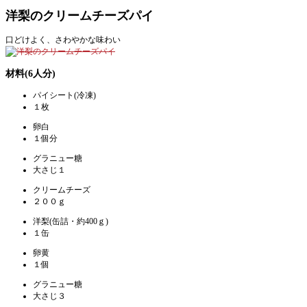
洋梨のクリームチーズパイ
口どけよく、さわやかな味わい
材料(6人分)
パイシート(冷凍)
１枚
卵白
１個分
グラニュー糖
大さじ１
クリームチーズ
２００ｇ
洋梨(缶詰・約400ｇ)
１缶
卵黄
１個
グラニュー糖
大さじ３