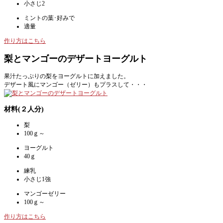
小さじ2
ミントの葉･好みで
適量
作り方はこちら
梨とマンゴーのデザートヨーグルト
果汁たっぷりの梨をヨーグルトに加えました。
デザート風にマンゴー（ゼリー）もプラスして・・・
材料(２人分)
梨
100ｇ～
ヨーグルト
40ｇ
練乳
小さじ1強
マンゴーゼリー
100ｇ～
作り方はこちら