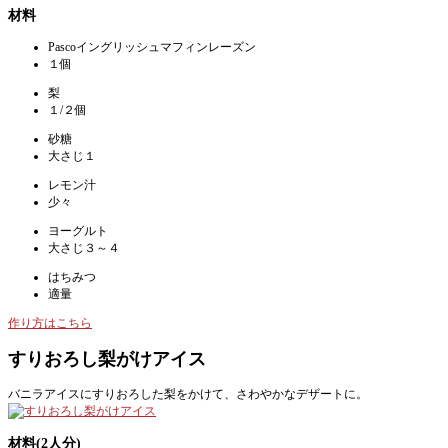
材料
Pascoイングリッシュマフィンレーズン
１個
梨
１/２個
砂糖
大さじ１
レモン汁
少々
ヨーグルト
大さじ３～４
はちみつ
適量
作り方はこちら
すりおろし梨がけアイス
バニラアイスにすりおろした梨をかけて、さわやかなデザートに。
材料(2人分)