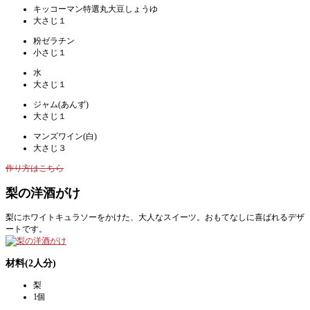
キッコーマン特選丸大豆しょうゆ
大さじ１
粉ゼラチン
小さじ１
水
大さじ１
ジャム(あんず)
大さじ１
マンズワイン(白)
大さじ３
作り方はこちら
梨の洋酒がけ
梨にホワイトキュラソーをかけた、大人なスイーツ。おもてなしに喜ばれるデザ
ートです。
材料(2人分)
梨
1個