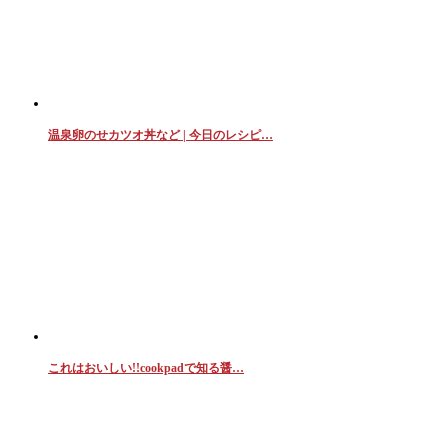
温泉卵のせカツオ丼など | 今日のレシピ…
これはおいしい!!cookpadで知る醤…