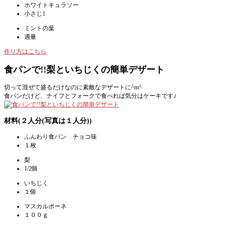
ホワイトキュラソー
小さじ1
ミントの葉
適量
作り方はこちら
食パンで!!梨といちじくの簡単デザート
切って混ぜて盛るだけなのに素敵なデザートに^m^
食パンだけど、ナイフとフォークで食べれば気分はケーキです♪
材料(２人分(写真は１人分))
ふんわり食パン チョコ味
１枚
梨
1/2個
いちじく
１個
マスカルポーネ
１００ｇ