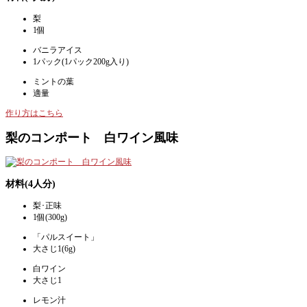
梨
1個
バニラアイス
1パック(1パック200g入り)
ミントの葉
適量
作り方はこちら
梨のコンポート 白ワイン風味
材料(4人分)
梨･正味
1個(300g)
「パルスイート」
大さじ1(6g)
白ワイン
大さじ1
レモン汁