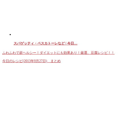
スパゲッティ・ペスカトーレなど | 今日…
ふわふわで超ヘルシー！ダイエットにも効果あり！厳選、豆腐レシピ！！
今日のレシピ(2013年9月27日) まとめ