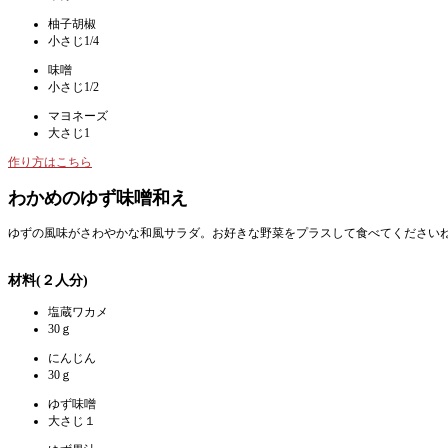
柚子胡椒
小さじ1/4
味噌
小さじ1/2
マヨネーズ
大さじ1
作り方はこちら
わかめのゆず味噌和え
ゆずの風味がさわやかな和風サラダ。お好きな野菜をプラスして食べてください
材料(２人分)
塩蔵ワカメ
30ｇ
にんじん
30ｇ
ゆず味噌
大さじ１