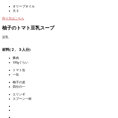
オリーブオイル
大３
作り方はこちら
柚子のトマト豆乳スープ
豆乳
材料(２、３人分)
豚肉
100gぐらい
トマト缶
一缶
柚子の皮
四分の一
エリンギ
スプーン一杯