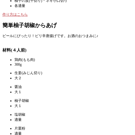
柚子の皮(千切り)・ネギ小口切り
各適量
作り方はこちら
簡単柚子胡椒からあげ
ビールにぴったり！ピリ辛唐揚げです。お酒のおつまみに♪
材料(４人前)
鶏肉(もも肉)
300g
生姜(みじん切り)
大２
醤油
大１
柚子胡椒
大１
塩胡椒
適量
片栗粉
適量