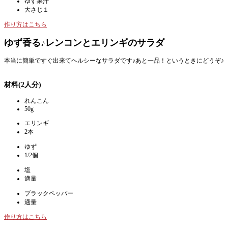
ゆず果汁
大さじ１
作り方はこちら
ゆず香る♪レンコンとエリンギのサラダ
本当に簡単ですぐ出来てヘルシーなサラダです♪あと一品！というときにどうぞ♪
材料(2人分)
れんこん
50g
エリンギ
2本
ゆず
1/2個
塩
適量
ブラックペッパー
適量
作り方はこちら