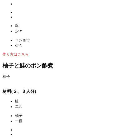
塩
少々
コショウ
少々
作り方はこちら
柚子と鮭のポン酢煮
柚子
材料(２、３人分)
鮭
二匹
柚子
一個