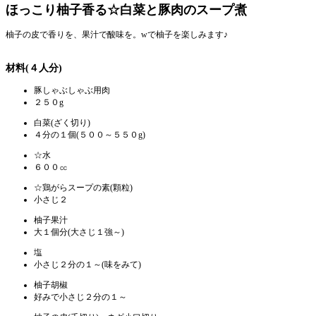
ほっこり柚子香る☆白菜と豚肉のスープ煮
柚子の皮で香りを、果汁で酸味を。wで柚子を楽しみます♪
材料(４人分)
豚しゃぶしゃぶ用肉
２５０g
白菜(ざく切り)
４分の１個(５００～５５０g)
☆水
６００㏄
☆鶏がらスープの素(顆粒)
小さじ２
柚子果汁
大１個分(大さじ１強～)
塩
小さじ２分の１～(味をみて)
柚子胡椒
好みで小さじ２分の１～