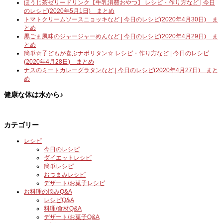
ほうじ茶ゼリードリンク【牛乳消費おやつ】 レシピ・作り方など | 今日
のレシピ(2020年5月1日) まとめ
トマトクリームソースニョッキなど | 今日のレシピ(2020年4月30日) ま
とめ
黒ごま風味のジャージャーめんなど | 今日のレシピ(2020年4月29日) ま
とめ
簡単☆子どもが喜ぶナポリタン☆ レシピ・作り方など | 今日のレシピ
(2020年4月28日) まとめ
ナスのミートカレーグラタンなど | 今日のレシピ(2020年4月27日) まと
め
健康な体は水から♪
カテゴリー
レシピ
今日のレシピ
ダイエットレシピ
簡単レシピ
おつまみレシピ
デザート/お菓子レシピ
お料理の悩みQ&A
レシピQ&A
料理/食材Q&A
デザート/お菓子Q&A