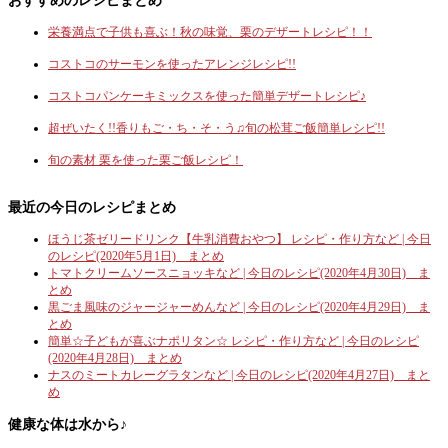
栄養満点で子供も喜ぶ！秋の味覚、栗のデザートレシピ！！
コストコのサーモンを使ったアレンジレシピ!!
コストコパンケーキミックスを使った簡単デザートレシピ♪
超ぜいたく!!香りもご・ち・そ・う♫旬の松茸ご飯簡単レシピ!!
旬の素材 栗を使った栗ご飯レシピ！
最近の今日のレシピまとめ
ほうじ茶ゼリードリンク【牛乳消費おやつ】 レシピ・作り方など | 今日
のレシピ(2020年5月1日) まとめ
トマトクリームソースニョッキなど | 今日のレシピ(2020年4月30日) ま
とめ
黒ごま風味のジャージャーめんなど | 今日のレシピ(2020年4月29日) ま
とめ
簡単☆子どもが喜ぶナポリタン☆ レシピ・作り方など | 今日のレシピ
(2020年4月28日) まとめ
ナスのミートカレーグラタンなど | 今日のレシピ(2020年4月27日) まと
め
健康な体は水から♪