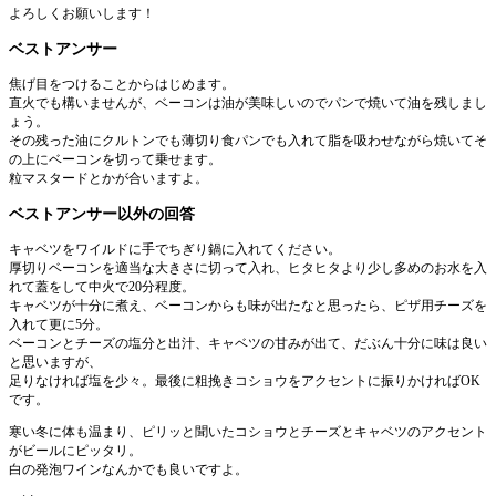
よろしくお願いします！
ベストアンサー
焦げ目をつけることからはじめます。
直火でも構いませんが、ベーコンは油が美味しいのでパンで焼いて油を残しまし
ょう。
その残った油にクルトンでも薄切り食パンでも入れて脂を吸わせながら焼いてそ
の上にベーコンを切って乗せます。
粒マスタードとかが合いますよ。
ベストアンサー以外の回答
キャベツをワイルドに手でちぎり鍋に入れてください。
厚切りベーコンを適当な大きさに切って入れ、ヒタヒタより少し多めのお水を入
れて蓋をして中火で20分程度。
キャベツが十分に煮え、ベーコンからも味が出たなと思ったら、ピザ用チーズを
入れて更に5分。
ベーコンとチーズの塩分と出汁、キャベツの甘みが出て、だぶん十分に味は良い
と思いますが、
足りなければ塩を少々。最後に粗挽きコショウをアクセントに振りかければOK
です。
寒い冬に体も温まり、ピリッと聞いたコショウとチーズとキャベツのアクセント
がビールにピッタリ。
白の発泡ワインなんかでも良いですよ。