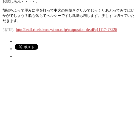
お試しあれ・・・・。
胡椒をふって厚みに串を打って中火の魚焼きグリルでじっくりあぶってみてはい
かがでしょう？脂も落ちてヘルシーですし風味も増します。少しずつ切っていた
だきます。
引用元 :
http://detail.chiebukuro.yahoo.co.jp/qa/question_detail/q11117477526