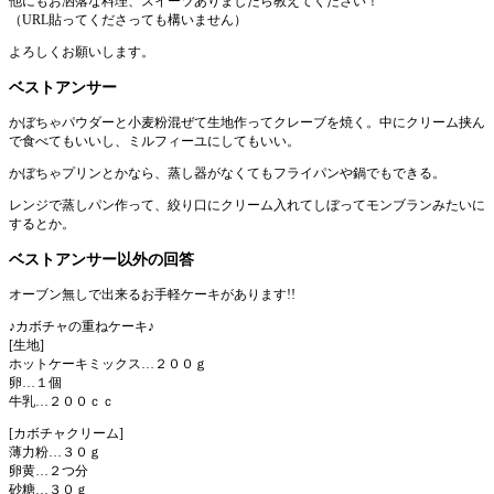
他にもお洒落な料理、スイーツありましたら教えてください！
（URL貼ってくださっても構いません）
よろしくお願いします。
ベストアンサー
かぼちゃパウダーと小麦粉混ぜて生地作ってクレーブを焼く。中にクリーム挟ん
で食べてもいいし、ミルフィーユにしてもいい。
かぼちゃプリンとかなら、蒸し器がなくてもフライパンや鍋でもできる。
レンジで蒸しパン作って、絞り口にクリーム入れてしぼってモンブランみたいに
するとか。
ベストアンサー以外の回答
オーブン無しで出来るお手軽ケーキがあります!!
♪カボチャの重ねケーキ♪
[生地]
ホットケーキミックス…２００ｇ
卵…１個
牛乳…２００ｃｃ
[カボチャクリーム]
薄力粉…３０ｇ
卵黄…２つ分
砂糖…３０ｇ