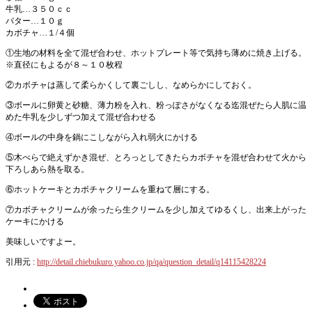
牛乳…３５０ｃｃ
バター…１０ｇ
カボチャ…１/４個
①生地の材料を全て混ぜ合わせ、ホットプレート等で気持ち薄めに焼き上げる。
※直径にもよるが８～１０枚程
②カボチャは蒸して柔らかくして裏ごしし、なめらかにしておく。
③ボールに卵黄と砂糖、薄力粉を入れ、粉っぽさがなくなる迄混ぜたら人肌に温
めた牛乳を少しずつ加えて混ぜ合わせる
④ボールの中身を鍋にこしながら入れ弱火にかける
⑤木べらで絶えずかき混ぜ、とろっとしてきたらカボチャを混ぜ合わせて火から
下ろしあら熱を取る。
⑥ホットケーキとカボチャクリームを重ねて層にする。
⑦カボチャクリームが余ったら生クリームを少し加えてゆるくし、出来上がった
ケーキにかける
美味しいですよー。
引用元 :
http://detail.chiebukuro.yahoo.co.jp/qa/question_detail/q14115428224