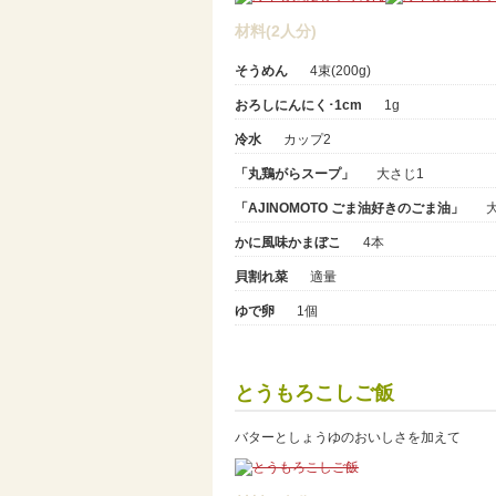
材料(2人分)
そうめん
4束(200g)
おろしにんにく･1cm
1g
冷水
カップ2
「丸鶏がらスープ」
大さじ1
「AJINOMOTO ごま油好きのごま油」
かに風味かまぼこ
4本
貝割れ菜
適量
ゆで卵
1個
とうもろこしご飯
バターとしょうゆのおいしさを加えて