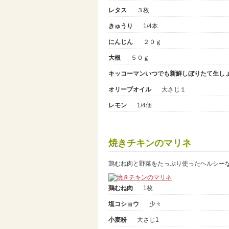
レタス
３枚
きゅうり
1/4本
にんじん
２０ｇ
大根
５０ｇ
キッコーマンいつでも新鮮しぼりたて生し
オリーブオイル
大さじ１
レモン
1/4個
焼きチキンのマリネ
鶏むね肉と野菜をたっぷり使ったヘルシー
鶏むね肉
1枚
塩コショウ
少々
小麦粉
大さじ1