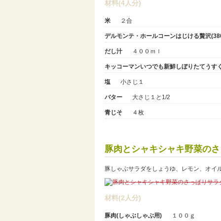
材料(4人分)
米
２合
デルモンテ・ホールコーンはじける贅沢(380
だし汁
４００ｍｌ
キッコーマンいつでも新鮮しぼりたてうす
塩
小さじ１
バター
大さじ１と1/2
青じそ
４枚
豚肉とシャキシャキ野菜のさ
豚しゃぶサラダをしょうゆ、レモン、オイ
材料(2人分)
豚肉(しゃぶしゃぶ用)
１００ｇ