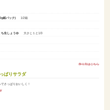
g紙パック)
1/2箱
くち生しょうゆ
大さじ１と1/3
作り方はこちら
っぱりサラダ
ルでさっぱりおいしく！