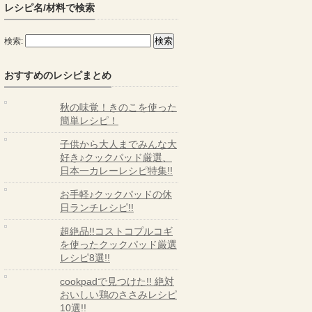
レシピ名/材料で検索
検索:
おすすめのレシピまとめ
秋の味覚！きのこを使った
簡単レシピ！
子供から大人までみんな大
好き♪クックパッド厳選、
日本一カレーレシピ特集!!
お手軽♪クックパッドの休
日ランチレシピ!!
超絶品!!コストコプルコギ
を使ったクックパッド厳選
レシピ8選!!
cookpadで見つけた!! 絶対
おいしい鶏のささみレシピ
10選!!