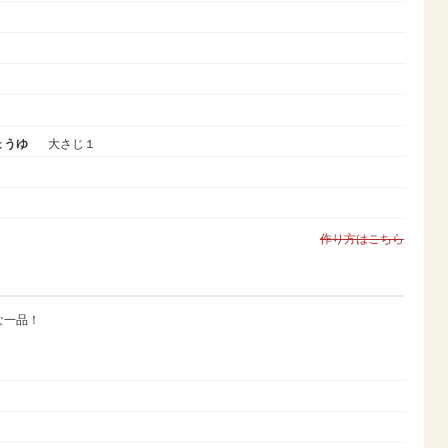
ょうゆ
大さじ１
作り方はこちら
な一品！