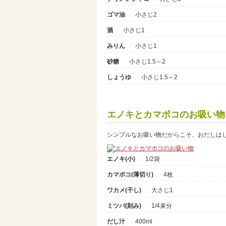
ゴマ油
小さじ2
酒
小さじ1
みりん
小さじ1
砂糖
小さじ1.5～2
しょうゆ
小さじ1.5～2
エノキとカマボコのお吸い物
シンプルなお吸い物だからこそ、おだしは
エノキ(小)
1/2袋
カマボコ(薄切り)
4枚
ワカメ(干し)
大さじ1
ミツバ(刻み)
1/4束分
だし汁
400ml