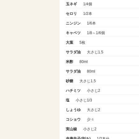
玉ネギ
1/4個
セロリ
1/2本
ニンジン
1/6本
キャベツ
1/8～1/6個
大葉
5枚
サラダ油
大さじ1.5
米酢
80ml
サラダ油
80ml
砂糖
大さじ1.5
ハチミツ
小さじ2
塩
小さじ1/3
しょうゆ
大さじ2
コショウ
少々
実山椒
小さじ2
赤唐辛子(刻み)
1/2本分