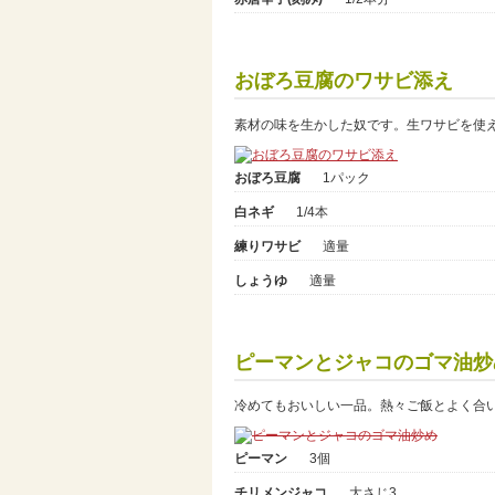
おぼろ豆腐のワサビ添え
素材の味を生かした奴です。生ワサビを使
おぼろ豆腐
1パック
白ネギ
1/4本
練りワサビ
適量
しょうゆ
適量
ピーマンとジャコのゴマ油炒
冷めてもおいしい一品。熱々ご飯とよく合
ピーマン
3個
チリメンジャコ
大さじ3