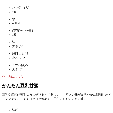
ハマグリ(大)
4個
水
400ml
昆布(5～6cm角)
1枚
酒
大さじ2
薄口しょうゆ
小さじ1/2～1
ミツバ(刻み)
大さじ2
作り方はこちら
かんたん豆乳甘酒
豆乳や酒粕が苦手な方にぜひ飲んで欲しい！ 両方の味がまろやかに調和したド
リンクです。甘くてゴクゴク飲める、子供にもおすすめの味。
酒粕