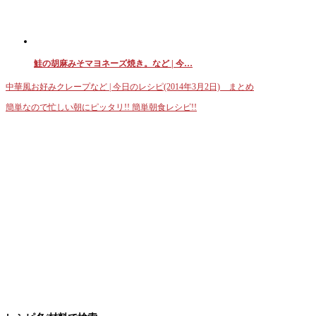
鮭の胡麻みそマヨネーズ焼き。など | 今…
中華風お好みクレープなど | 今日のレシピ(2014年3月2日) まとめ
簡単なので忙しい朝にピッタリ!! 簡単朝食レシピ!!