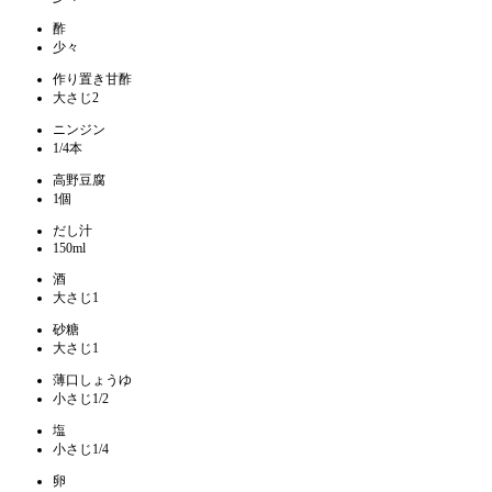
酢
少々
作り置き甘酢
大さじ2
ニンジン
1/4本
高野豆腐
1個
だし汁
150ml
酒
大さじ1
砂糖
大さじ1
薄口しょうゆ
小さじ1/2
塩
小さじ1/4
卵