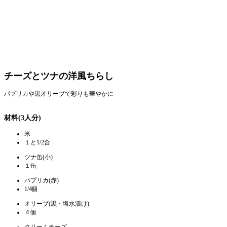
チーズとツナの洋風ちらし
パプリカや黒オリーブで彩りも華やかに
材料(3人分)
米
１と1/2合
ツナ缶(小)
１缶
パプリカ(赤)
1/4個
オリーブ(黒・塩水漬け)
４個
クリームチーズ