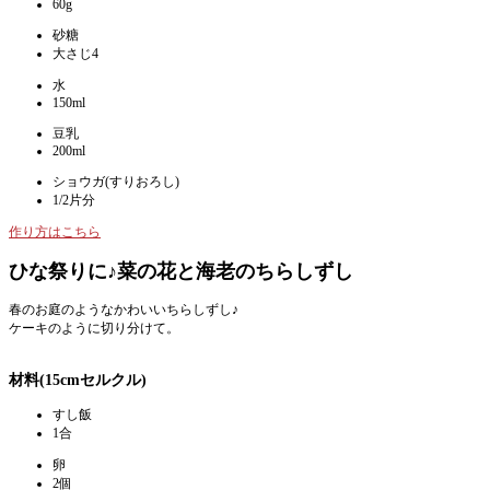
60g
砂糖
大さじ4
水
150ml
豆乳
200ml
ショウガ(すりおろし)
1/2片分
作り方はこちら
ひな祭りに♪菜の花と海老のちらしずし
春のお庭のようなかわいいちらしずし♪
ケーキのように切り分けて。
材料(15cmセルクル)
すし飯
1合
卵
2個