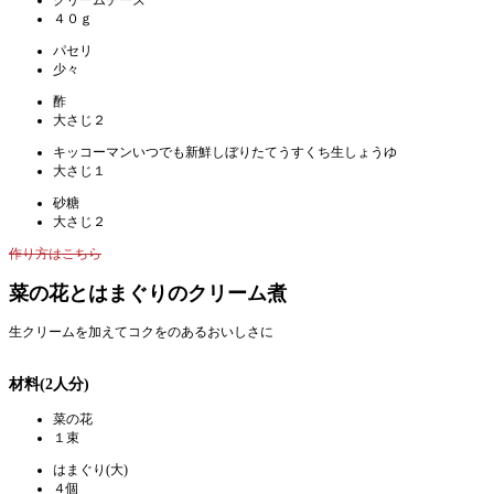
４０ｇ
パセリ
少々
酢
大さじ２
キッコーマンいつでも新鮮しぼりたてうすくち生しょうゆ
大さじ１
砂糖
大さじ２
作り方はこちら
菜の花とはまぐりのクリーム煮
生クリームを加えてコクをのあるおいしさに
材料(2人分)
菜の花
１束
はまぐり(大)
４個