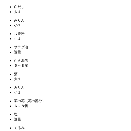
白だし
大１
みりん
小１
片栗粉
小１
サラダ油
適量
むき海老
６～８尾
酒
大１
みりん
小１
菜の花（花の部分）
６～８個
塩
適量
くるみ