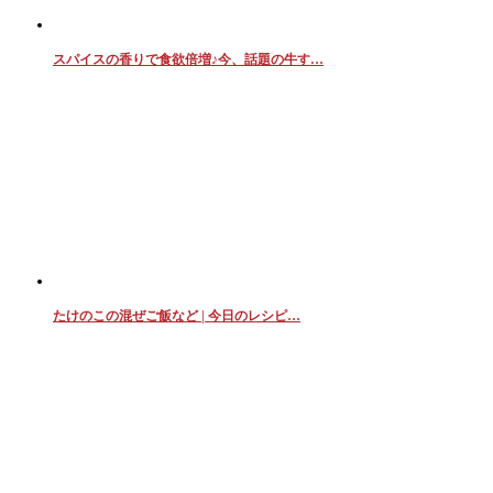
スパイスの香りで食欲倍増♪今、話題の牛す…
たけのこの混ぜご飯など | 今日のレシピ…