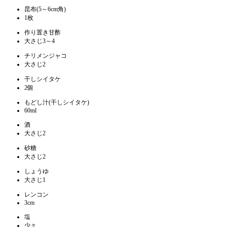
昆布(5～6cm角)
1枚
作り置き甘酢
大さじ3～4
チリメンジャコ
大さじ2
干しシイタケ
2個
もどし汁(干しシイタケ)
60ml
酒
大さじ2
砂糖
大さじ2
しょうゆ
大さじ1
レンコン
3cm
塩
少々