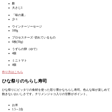
酢
大さじ1
「味の素」
少々
ウインナーソーセージ
100g
プロセスチーズ･切れているもの
6枚(50g)
うずらの卵（ゆで）
4個
ミニトマト
4個
作り方はこちら
ひな祭りのちらし寿司
ひな祭りにピッタリの食材を使った彩り豊かなちらし寿司。色んな味が楽しめて
飽きないおいしさです。チリメンジャコ入りの甘酢がポイント。
お米
1.5～2合