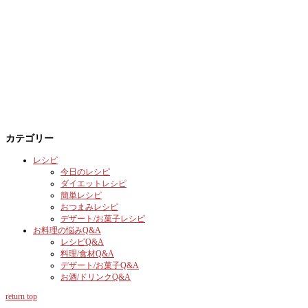
カテゴリー
レシピ
今日のレシピ
ダイエットレシピ
簡単レシピ
おつまみレシピ
デザート/お菓子レシピ
お料理の悩みQ&A
レシピQ&A
料理/食材Q&A
デザート/お菓子Q&A
お酒/ドリンクQ&A
return top