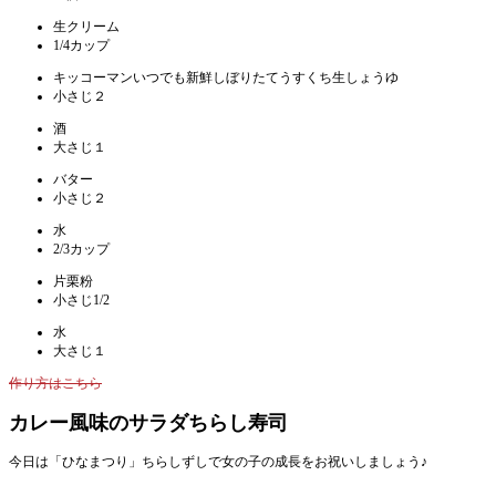
生クリーム
1/4カップ
キッコーマンいつでも新鮮しぼりたてうすくち生しょうゆ
小さじ２
酒
大さじ１
バター
小さじ２
水
2/3カップ
片栗粉
小さじ1/2
水
大さじ１
作り方はこちら
カレー風味のサラダちらし寿司
今日は「ひなまつり」ちらしずしで女の子の成長をお祝いしましょう♪