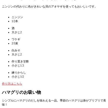
ニンジンの代わりに色がきれいな貝のアオヤギを使ってもおいしいです。
ニンジン
1/2本
酒
大さじ2
ワケギ
2/3束
白みそ
大さじ2
作り置き甘酢
小さじ1.5
練りからし
小さじ1/2
作り方はこちら
ハマグリのお吸い物
シンプルにハマグリのだしを味わえる一品。季節のハマグリは身がプリプリで美
味！