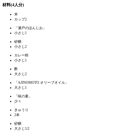
材料(4人分)
米
カップ2
「瀬戸のほんじお」
小さじ1
砂糖
小さじ2
カレー粉
小さじ1
酢
大さじ2
「AJINOMOTO オリーブオイル」
大さじ1
「味の素」
少々
きゅうり
2本
砂糖
大さじ1/2