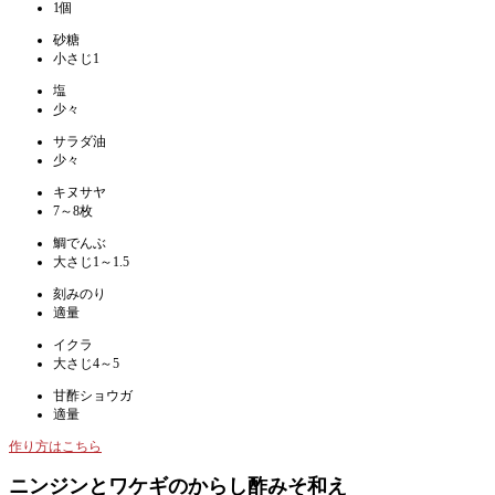
1個
砂糖
小さじ1
塩
少々
サラダ油
少々
キヌサヤ
7～8枚
鯛でんぶ
大さじ1～1.5
刻みのり
適量
イクラ
大さじ4～5
甘酢ショウガ
適量
作り方はこちら
ニンジンとワケギのからし酢みそ和え