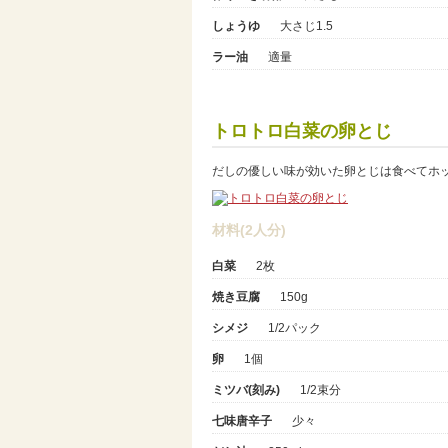
しょうゆ
大さじ1.5
ラー油
適量
トロトロ白菜の卵とじ
だしの優しい味が効いた卵とじは食べてホ
材料(2人分)
白菜
2枚
焼き豆腐
150g
シメジ
1/2パック
卵
1個
ミツバ(刻み)
1/2束分
七味唐辛子
少々