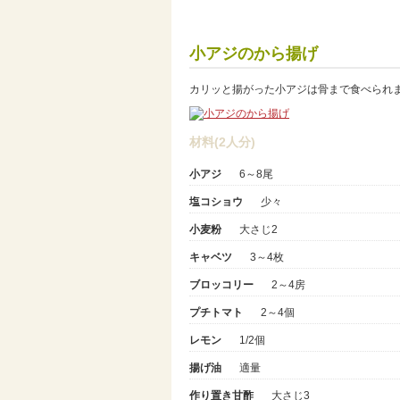
小アジのから揚げ
カリッと揚がった小アジは骨まで食べられ
材料(2人分)
小アジ
6～8尾
塩コショウ
少々
小麦粉
大さじ2
キャベツ
3～4枚
ブロッコリー
2～4房
プチトマト
2～4個
レモン
1/2個
揚げ油
適量
作り置き甘酢
大さじ3