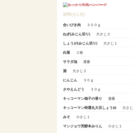
材料(4人分)
合いびき肉
３００ｇ
ねぎ(みじん切り)
大さじ２
しょうが(みじん切り)
大さじ１
白菜
２枚
サラダ油
適量
酒
大さじ２
にんじん
３０ｇ
さやえんどう
３０ｇ
キッコーマン柚子の香り
適量
キッコーマン特選丸大豆しょうゆ
大さじ
みそ
小さじ１
マンジョウ芳醇本みりん
小さじ１