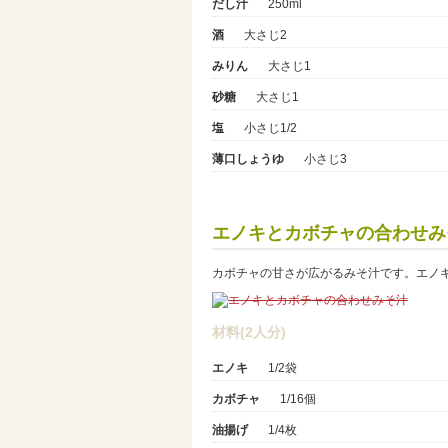
だし汁
250ml
酒
大さじ2
みりん
大さじ1
砂糖
大さじ1
塩
小さじ1/2
薄口しょうゆ
小さじ3
エノキとカボチャの合わせみ
カボチャの甘さが広がるみそ汁です。エノ
材料(2人分)
エノキ
1/2袋
カボチャ
1/16個
油揚げ
1/4枚