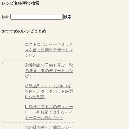
レシピ名/材料で検索
検索:
おすすめのレシピまとめ
コストコパンケーキミック
スを使った簡単デザートレ
シピ♪
栄養満点で子供も喜ぶ！秋
の味覚、栗のデザートレシ
ピ！！
超絶品!!コストコプルコギ
を使ったクックパッド厳選
レシピ8選!!
目指せコストコのディナー
ロール!! お家で出来るディ
ナーロール風レシピ♪
旬の鮭を使った簡単レシピ