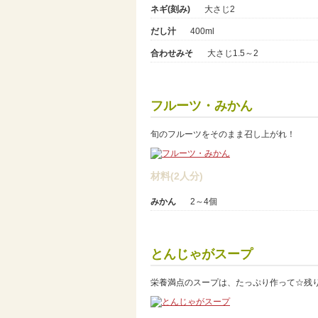
ネギ(刻み)
大さじ2
だし汁
400ml
合わせみそ
大さじ1.5～2
フルーツ・みかん
旬のフルーツをそのまま召し上がれ！
材料(2人分)
みかん
2～4個
とんじゃがスープ
栄養満点のスープは、たっぷり作って☆残り