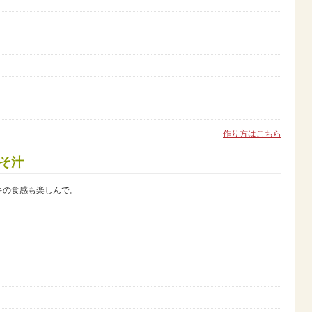
作り方はこちら
そ汁
キの食感も楽しんで。