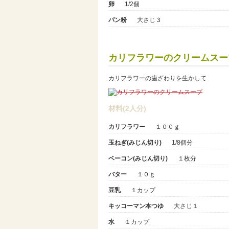
卵
1/2個
パン粉
大さじ３
カリフラワーのクリームスー
カリフラワーの歯ざわりを生かして
材料(2人分)
カリフラワー
１００ｇ
玉ねぎ(みじん切り)
1/8個分
ベーコン(みじん切り)
１枚分
バター
１０ｇ
豆乳
１カップ
キッコーマン本つゆ
大さじ１
水
１カップ