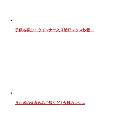
子供も喜ぶ♬ウインナー入り納豆レタス炒飯…
うなぎの炊き込みご飯など | 今日のレシ…