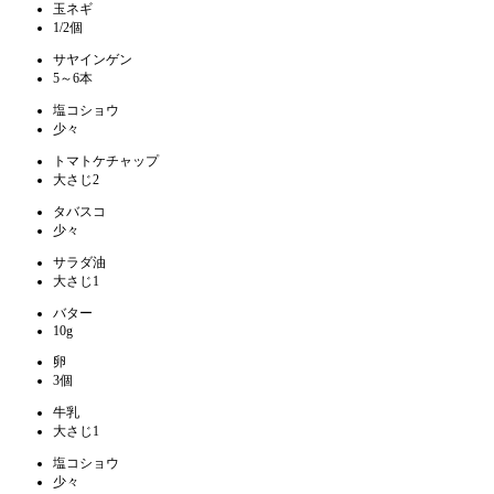
玉ネギ
1/2個
サヤインゲン
5～6本
塩コショウ
少々
トマトケチャップ
大さじ2
タバスコ
少々
サラダ油
大さじ1
バター
10g
卵
3個
牛乳
大さじ1
塩コショウ
少々