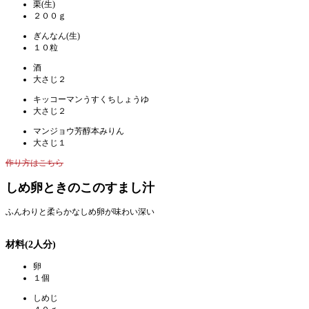
栗(生)
２００ｇ
ぎんなん(生)
１０粒
酒
大さじ２
キッコーマンうすくちしょうゆ
大さじ２
マンジョウ芳醇本みりん
大さじ１
作り方はこちら
しめ卵ときのこのすまし汁
ふんわりと柔らかなしめ卵が味わい深い
材料(2人分)
卵
１個
しめじ