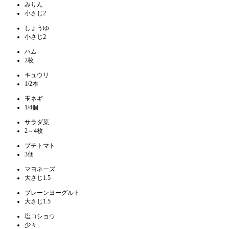
みりん
小さじ2
しょうゆ
小さじ2
ハム
2枚
キュウリ
1/2本
玉ネギ
1/4個
サラダ菜
2～4枚
プチトマト
3個
マヨネーズ
大さじ1.5
プレーンヨーグルト
大さじ1.5
塩コショウ
少々