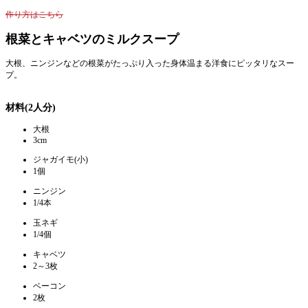
作り方はこちら
根菜とキャベツのミルクスープ
大根、ニンジンなどの根菜がたっぷり入った身体温まる洋食にピッタリなスー
プ。
材料(2人分)
大根
3cm
ジャガイモ(小)
1個
ニンジン
1/4本
玉ネギ
1/4個
キャベツ
2～3枚
ベーコン
2枚