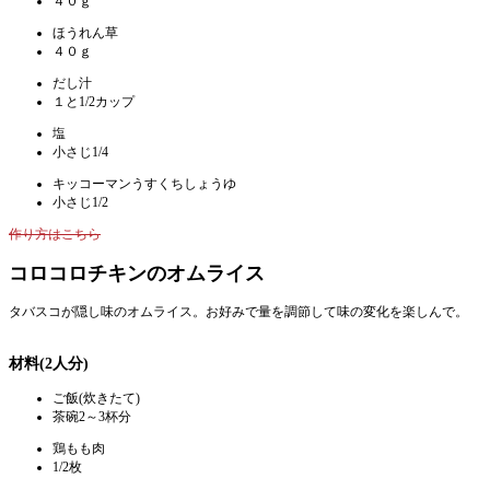
４０ｇ
ほうれん草
４０ｇ
だし汁
１と1/2カップ
塩
小さじ1/4
キッコーマンうすくちしょうゆ
小さじ1/2
作り方はこちら
コロコロチキンのオムライス
タバスコが隠し味のオムライス。お好みで量を調節して味の変化を楽しんで。
材料(2人分)
ご飯(炊きたて)
茶碗2～3杯分
鶏もも肉
1/2枚