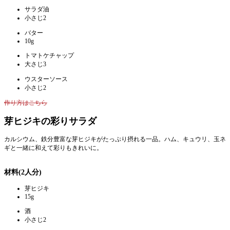
サラダ油
小さじ2
バター
10g
トマトケチャップ
大さじ3
ウスターソース
小さじ2
作り方はこちら
芽ヒジキの彩りサラダ
カルシウム、鉄分豊富な芽ヒジキがたっぷり摂れる一品。ハム、キュウリ、玉ネ
ギと一緒に和えて彩りもきれいに。
材料(2人分)
芽ヒジキ
15g
酒
小さじ2