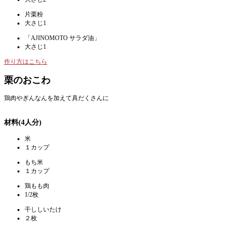
片栗粉
大さじ1
「AJINOMOTO サラダ油」
大さじ1
作り方はこちら
栗のおこわ
鶏肉やぎんなんを加えて具だくさんに
材料(4人分)
米
１カップ
もち米
１カップ
鶏もも肉
1/2枚
干ししいたけ
２枚