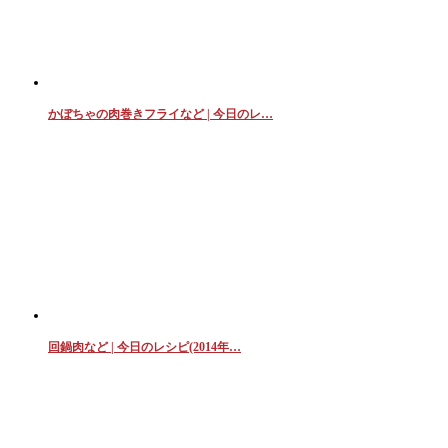
かぼちゃの肉巻きフライなど | 今日のレ…
回鍋肉など | 今日のレシピ(2014年…