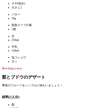
ネギ(刻み)
大さじ2
バター
10g
固形スープの素
1個
水
250ml
牛乳
150ml
塩コショウ
少々
作り方はこちら
梨とブドウのデザート
季節のフルーツをシンプルに味わいましょう！
材料(2人分)
梨