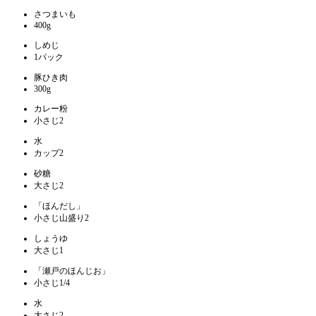
さつまいも
400g
しめじ
1パック
豚ひき肉
300g
カレー粉
小さじ2
水
カップ2
砂糖
大さじ2
「ほんだし」
小さじ山盛り2
しょうゆ
大さじ1
「瀬戸のほんじお」
小さじ1/4
水
大さじ2