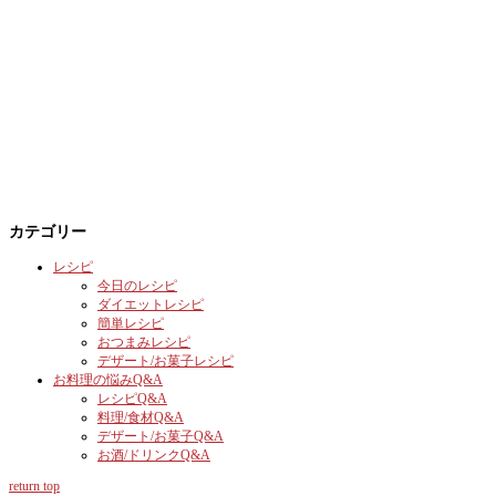
カテゴリー
レシピ
今日のレシピ
ダイエットレシピ
簡単レシピ
おつまみレシピ
デザート/お菓子レシピ
お料理の悩みQ&A
レシピQ&A
料理/食材Q&A
デザート/お菓子Q&A
お酒/ドリンクQ&A
return top