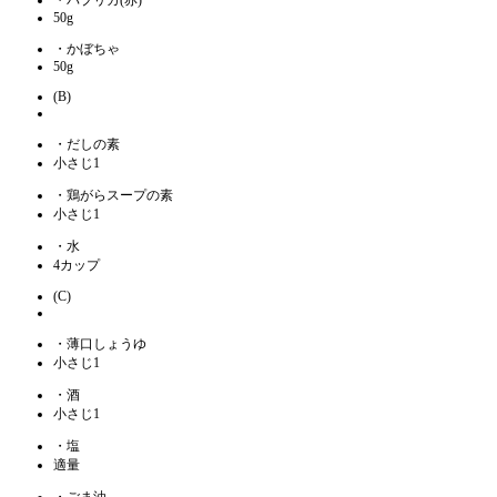
50g
・かぼちゃ
50g
(B)
・だしの素
小さじ1
・鶏がらスープの素
小さじ1
・水
4カップ
(C)
・薄口しょうゆ
小さじ1
・酒
小さじ1
・塩
適量
・ごま油