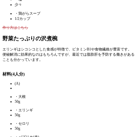
少々
・鶏がらスープ
1/2カップ
作り方はこちら
野菜たっぷりの沢煮椀
エリンギはシコシコとした食感が特徴で、ビタミンB1や食物繊維が豊富です。
便秘解消に効果的なのはもちろんですが、最近では脂肪肝を予防する働きがある
ことも分かっています。
材料(4人分)
(A)
・大根
50g
・エリンギ
50g
・セロリ
50g
・パプリカ(赤)