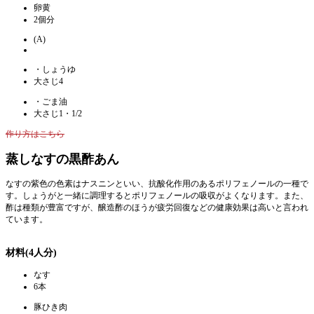
卵黄
2個分
(A)
・しょうゆ
大さじ4
・ごま油
大さじ1・1/2
作り方はこちら
蒸しなすの黒酢あん
なすの紫色の色素はナスニンといい、抗酸化作用のあるポリフェノールの一種で
す。しょうがと一緒に調理するとポリフェノールの吸収がよくなります。また、
酢は種類が豊富ですが、醸造酢のほうが疲労回復などの健康効果は高いと言われ
ています。
材料(4人分)
なす
6本
豚ひき肉