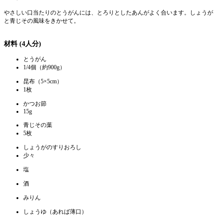
やさしい口当たりのとうがんには、とろりとしたあんがよく合います。しょうが
と青じその風味をきかせて。
材料 (4人分)
とうがん
1/4個（約900g）
昆布（5×5cm）
1枚
かつお節
15g
青じその葉
5枚
しょうがのすりおろし
少々
塩
酒
みりん
しょうゆ（あれば薄口）