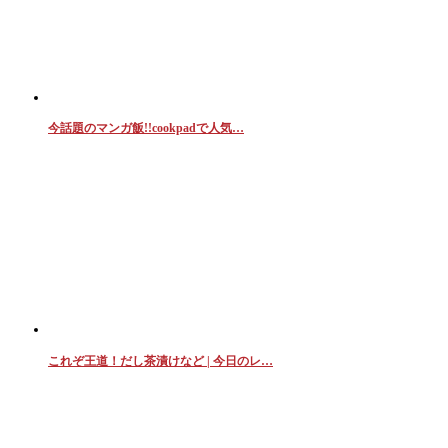
今話題のマンガ飯!!cookpadで人気…
これぞ王道！だし茶漬けなど | 今日のレ…