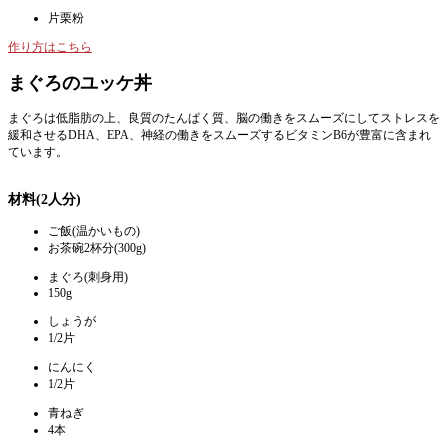
片栗粉
作り方はこちら
まぐろのユッケ丼
まぐろは低脂肪の上、良質のたんぱく質、脳の働きをスムーズにしてストレスを
緩和させるDHA、EPA、神経の働きをスムーズするビタミンB6が豊富に含まれ
ています。
材料(2人分)
ご飯(温かいもの)
お茶碗2杯分(300g)
まぐろ(刺身用)
150g
しょうが
1/2片
にんにく
1/2片
青ねぎ
4本