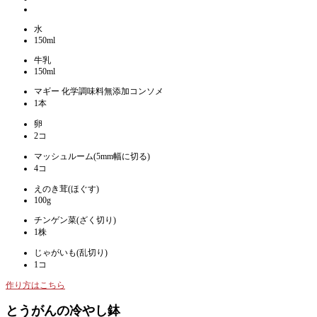
水
150ml
牛乳
150ml
マギー 化学調味料無添加コンソメ
1本
卵
2コ
マッシュルーム(5mm幅に切る)
4コ
えのき茸(ほぐす)
100g
チンゲン菜(ざく切り)
1株
じゃがいも(乱切り)
1コ
作り方はこちら
とうがんの冷やし鉢