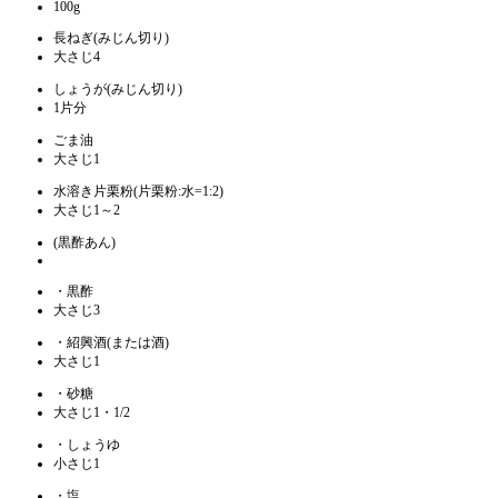
100g
長ねぎ(みじん切り)
大さじ4
しょうが(みじん切り)
1片分
ごま油
大さじ1
水溶き片栗粉(片栗粉:水=1:2)
大さじ1～2
(黒酢あん)
・黒酢
大さじ3
・紹興酒(または酒)
大さじ1
・砂糖
大さじ1・1/2
・しょうゆ
小さじ1
・塩