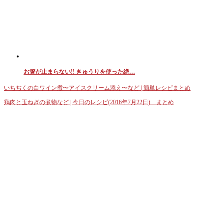
お箸が止まらない!! きゅうりを使った絶…
いちぢくの白ワイン煮〜アイスクリーム添え〜など | 簡単レシピまとめ
鶏肉と玉ねぎの煮物など | 今日のレシピ(2016年7月22日) まとめ