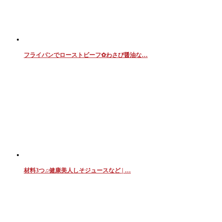
フライパンでローストビーフ✿わさび醤油な…
材料3つ♫健康美人しそジュースなど | …