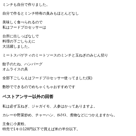
ミンチも自分で作りました。
自分で作るとミンチ特有の臭みもほとんどなし
美味しく食べられるので
私はフードプロセッサーは
台所に出しっぱなしで
料理の下ごしらえに
大活躍しました。
ミートスパゲティのミートソースのミンチと玉ねぎのみじん切り
餃子のたね、ハンバーグ
オムライスの具
全部下ごしらえはフードプロセッサー使ってました(笑)
数秒でできるのでめちゃくちゃおすすめです
ベストアンサー以外の回答
私は必ず玉ねぎ、ジャガイモ、人参はかってありますよ。
カレーや野菜炒め、チャーハン、ｵﾑﾗｲｽ、煮物などにつかえますから。
主食に小麦粉。
特売で1キロ128円以下で買えば米の半分以下。