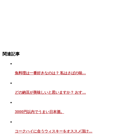
関連記事
魚料理は一番好きなのは？ 私はさばの味…
どの納豆が美味しいと思いますか？ おす…
3000円以内でうまい日本酒。
コークハイに合うウィスキーをオススメ頂け…