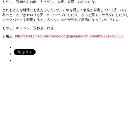
もやし、鶏肉のむね肉、キャベツ、大根、豆腐、おからかな。
どれもどんな料理にも使えるしだいたい1年を通して価格が安定していて安いです
私のところではセロリも安いのでスープにしたり、さっと茹でてサラダにしたり
クックパッドを利用するといろんなレシピが見れて節約になっていいですよ。
もやし、キャベツ、玉ねぎ、ねぎ。
引用元 :
http://detail.chiebukuro.yahoo.co.jp/qa/question_detail/q12117493562