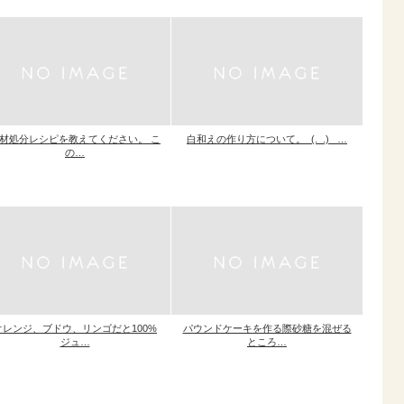
材処分レシピを教えてください。 こ
白和えの作り方について。_(._.)_ …
の…
オレンジ、ブドウ、リンゴだと100%
パウンドケーキを作る際砂糖を混ぜる
ジュ…
ところ…