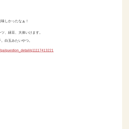
美味しかったなぁ！
ーツ、緑豆、大体いけます。
子。白玉みたいやつ。
jp/qa/question_detail/q11117413221