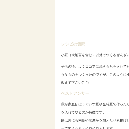
レシピの質問
小豆（大納言を含む）以外でつくるぜんざ
子供の頃、よくココアに焼きもちを入れて
うなものをつくったのですが、このように
教えて下さい(^-^)
ベストアンサー
我が家直伝はうぐいす豆や金時豆で作った
を入れてやるのが特徴です。
餅以外にも南瓜や薩摩芋を加えたり素揚げ
って加えたりとイロイロ入ります。