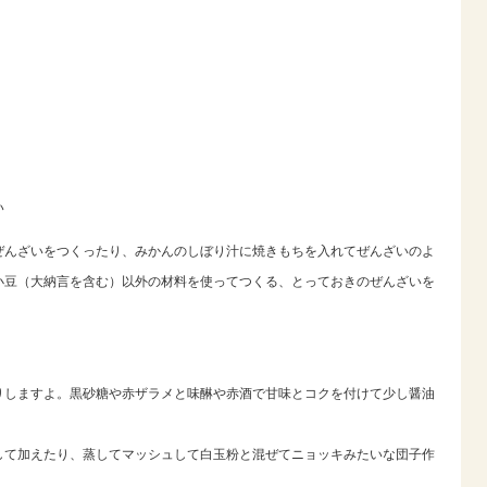
い
ぜんざいをつくったり、みかんのしぼり汁に焼きもちを入れてぜんざいのよ
小豆（大納言を含む）以外の材料を使ってつくる、とっておきのぜんざいを
りしますよ。黒砂糖や赤ザラメと味醂や赤酒で甘味とコクを付けて少し醤油
して加えたり、蒸してマッシュして白玉粉と混ぜてニョッキみたいな団子作