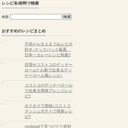
レシピ名/材料で検索
検索:
おすすめのレシピまとめ
子供から大人までみんな大
好き♪クックパッド厳選、
日本一カレーレシピ特集!!
目指せコストコのディナー
ロール!! お家で出来るディ
ナーロール風レシピ♪
コストコのディナーロール
で出来る簡単アレンジレシ
ピ!!
ホクホクで美味♪コストコ
マッシュポテトで簡単レシ
ピ!!
cookpadで見つけた!! 絶対