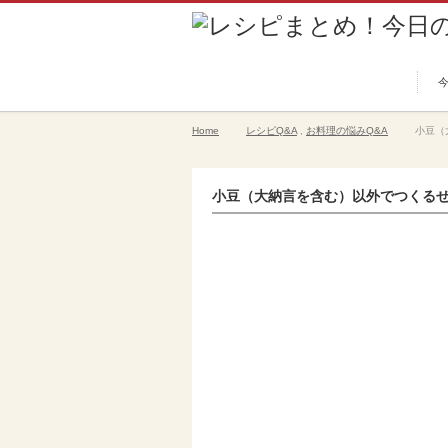
Home
レシピQ&A
,
お料理の悩みQ&A
小豆（
小豆（大納言を含む）以外でつくる