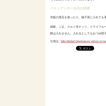
ベストアンサー以外の回答
市販の煮豆を使ったり、柚子茶に入れても
雑穀、ごま、クルミ等ナッツ、ドライフル
餅は入れません。入れるとしてもおつゆ団
引用元 :
http://detail.chiebukuro.yahoo.co.