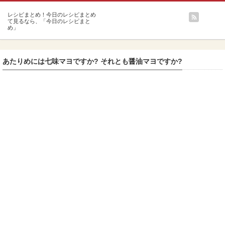
m
あたりめには七味マヨですか? それとも醤油マヨですか?