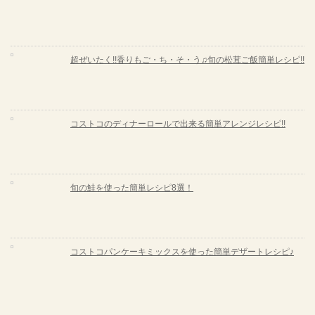
超ぜいたく!!香りもご・ち・そ・う♫旬の松茸ご飯簡単レシピ!!
コストコのディナーロールで出来る簡単アレンジレシピ!!
旬の鮭を使った簡単レシピ8選！
コストコパンケーキミックスを使った簡単デザートレシピ♪