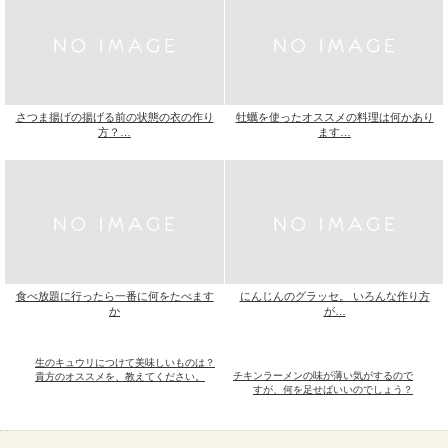
さつま揚げの揚げる前の状態の衣の作り
牡蠣を使ったオススメの料理は何かあり
方？…
ます…
食べ放題に行ったら一番に何をたべます
にんじんのグラッセ。 いろんな作り方
か
が…
生のキュウリにつけて美味しいものは？
チキンラーメンの味が薄い気がするので
貴方のオススメを、教えてください。
すが、何を足せばいいのでしょう？