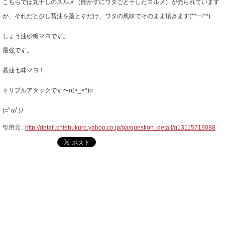
こちらでは丸干しのスルメ（開かずにワタごと干したスルメ）が売られています
が、それだと少し醤油を落とすだけ、ワタの風味でそのまま頂きます(*^￢^*)
しょう油砂糖マヨです。
最強です。
醤油七味マヨ！
トリプルアタックです〜o(>_<*)o
(=ﾟωﾟ)ﾉ
引用元 :
http://detail.chiebukuro.yahoo.co.jp/qa/question_detail/q13115719088