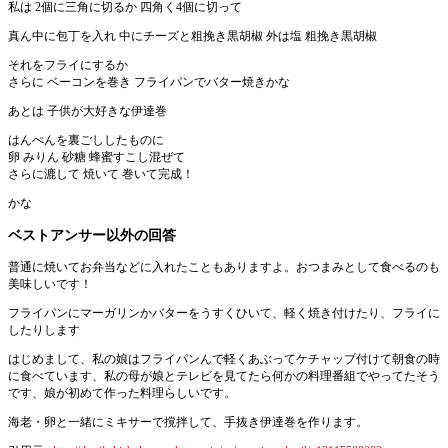
私は 2個に三角に切るか 四角く4個に切って
真ん中に包丁を入れ 中にチーズと粗挽き黒胡椒 外は塩 粗挽き黒胡椒
それをフライにするか
さらに ベーコンを巻き フライパンでバター焼きかな
あとは 子供が大好きな伊達巻
はんぺんを裏ごししたものに
卵 みりん 砂糖 蜂蜜すこし混ぜて
さらに漉して 焼いて 巻いて完成！
かな
ベストアンサー以外の回答
普通に焼いてお弁当などに入れたこともありますよ。おつまみとして食べるのも
美味しいです！
フライパンにマーガリンかバターをうすくひいて、軽く焼き付けたり、フライに
したりします
はじめまして、私の娘はフライパンんで軽くあぶってケチャップ付けて朝食の時
に食べています、私の母が娘とテレビを見てたら何かの料理番組でやってたそう
です、娘が初めて作った料理らしいです。
海老・卵と一緒にミキサーで撹拌して、手抜き伊達巻を作ります。