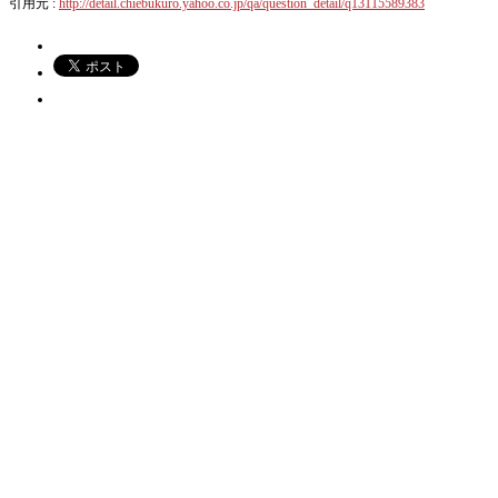
引用元 :
http://detail.chiebukuro.yahoo.co.jp/qa/question_detail/q13115589383