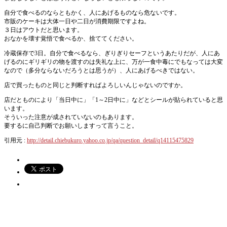
自分で食べるのならともかく、人にあげるものなら危ないです。
市販のケーキは大体一日や二日が消費期限ですよね。
３日はアウトだと思います。
おなかを壊す覚悟で食べるか、捨ててください。
冷蔵保存で3日。自分で食べるなら、ぎりぎりセーフというあたりだが、人にあ
げるのにギリギリの物を渡すのは失礼な上に、万が一食中毒にでもなっては大変
なので（多分ならないだろうとは思うが）、人にあげるべきではない。
店で買ったものと同じと判断すればよろしいんじゃないのですか。
店だとものにより「当日中に」「1～2日中に」などとシールが貼られていると思
います。
そういった注意が成されていないのもあります。
要するに自己判断でお願いしますって言うこと。
引用元 :
http://detail.chiebukuro.yahoo.co.jp/qa/question_detail/q14115475829