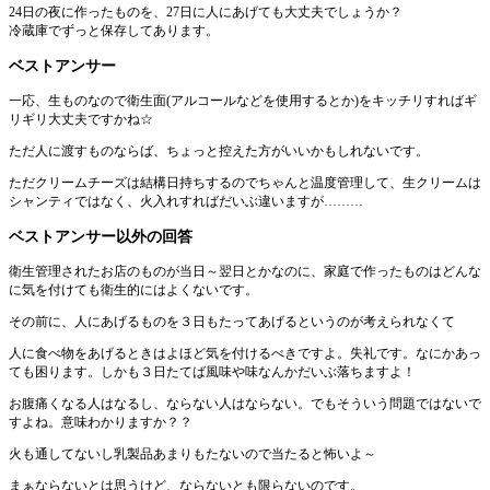
24日の夜に作ったものを、27日に人にあげても大丈夫でしょうか？
冷蔵庫でずっと保存してあります。
ベストアンサー
一応、生ものなので衛生面(アルコールなどを使用するとか)をキッチリすればギ
リギリ大丈夫ですかね☆
ただ人に渡すものならば、ちょっと控えた方がいいかもしれないです。
ただクリームチーズは結構日持ちするのでちゃんと温度管理して、生クリームは
シャンティではなく、火入れすればだいぶ違いますが………
ベストアンサー以外の回答
衛生管理されたお店のものが当日～翌日とかなのに、家庭で作ったものはどんな
に気を付けても衛生的にはよくないです。
その前に、人にあげるものを３日もたってあげるというのが考えられなくて
人に食べ物をあげるときはよほど気を付けるべきですよ。失礼です。なにかあっ
ても困ります。しかも３日たてば風味や味なんかだいぶ落ちますよ！
お腹痛くなる人はなるし、ならない人はならない。でもそういう問題ではないで
すよね。意味わかりますか？？
火も通してないし乳製品あまりもたないので当たると怖いよ～
まぁならないとは思うけど、ならないとも限らないのです。