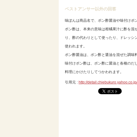
ベストアンサー以外の回答
味ぽんは商品名で、ポン酢醤油や味付けポ
ポン酢は、本来の意味は柑橘果汁に酢を混
り、酢の代わりとして使ったり、ドレッシ
使われます。
ポン酢醤油は、ポン酢と醤油を混ぜた調味
味付けポン酢は、ポン酢に醤油と各種のだ
料理にかけたりしてつかわれます。
引用元 :
http://detail.chiebukuro.yahoo.co.