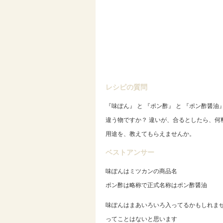
レシピの質問
『味ぽん』 と 『ポン酢』 と 『ポン酢醤油
違う物ですか？ 違いが、合るとしたら、何
用途を、教えてもらえませんか。
ベストアンサー
味ぽんはミツカンの商品名
ポン酢は略称で正式名称はポン酢醤油
味ぽんはまあいろいろ入ってるかもしれま
ってことはないと思います