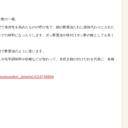
ン酢の一種。
ぜて保存性を高めたものの呼び名で、鍋の酢醤油たれに薬味代わりに入れた
ングの材料になったりします。ポン酢醤油や味付けポン酢の略としても良く
料で酢醤油のように使います。
しや化学調味料や砂糖などが加わって、水炊き鍋の付けだれを代表に、各種
jp/qa/question_detail/q14116749889