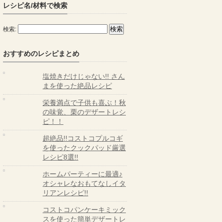
レシピ名/材料で検索
検索:
おすすめのレシピまとめ
塩焼きだけじゃない!! さん
まを使った絶品レシピ
栄養満点で子供も喜ぶ！秋
の味覚、栗のデザートレシ
ピ！！
超絶品!!コストコプルコギ
を使ったクックパッド厳選
レシピ8選!!
ホームパーティーに最適♪
オシャレなおもてなしイタ
リアンレシピ!!
コストコパンケーキミック
スを使った簡単デザートレ