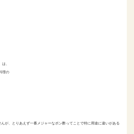
』 は、
料理の
せんが、とりあえず一番メジャーなポン酢ってことで特に用途に違いがある