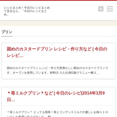
m
プリン
固めのカスタードプリン レシピ・作り方など | 今日の
レシピ…
固めのカスタードプリン レシピ・作り方昔懐かしい硬めのカスタードプリンで
す。オーブンを使用しています。材料(2-３人分)卵2個グラニュー糖３…
＊苺ミルクプリン＊など | 今日のレシピ(2014年3月9
日…
＊苺ミルクプリン＊ とっても簡単！苺とコンデンスミルクの優しいお味☆トロ
ンとした食感に仕上げました。 材…