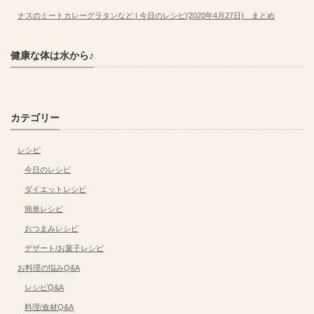
ナスのミートカレーグラタンなど | 今日のレシピ(2020年4月27日) まとめ
健康な体は水から♪
カテゴリー
レシピ
今日のレシピ
ダイエットレシピ
簡単レシピ
おつまみレシピ
デザート/お菓子レシピ
お料理の悩みQ&A
レシピQ&A
料理/食材Q&A