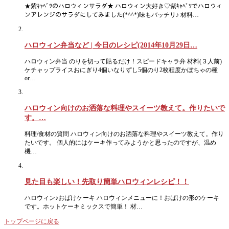
★紫ｷｬﾍﾞﾂのハロウィンサラダ★ ハロウィン大好き♡紫ｷｬﾍﾞﾂでハロウィ
ンアレンジのサラダにしてみました(*^^*)味もバッチリ♪ 材料…
ハロウィン弁当など | 今日のレシピ(2014年10月29日…
ハロウィン弁当 のりを切って貼るだけ！スピードキャラ弁 材料(３人前)
ケチャップライスおにぎり4個いなりずし5個のり2枚程度かぼちゃの種
or…
ハロウィン向けのお洒落な料理やスイーツ教えて。作りたいで
す。…
料理/食材の質問 ハロウィン向けのお洒落な料理やスイーツ教えて。作り
たいです。 個人的にはケーキ作ってみようかと思ったのですが、温め
機…
見た目も楽しい！先取り簡単ハロウィンレシピ！！
ハロウィン♪おばけケーキ ハロウィンメニューに！おばけの形のケーキ
です。ホットケーキミックスで簡単！ 材…
トップページに戻る