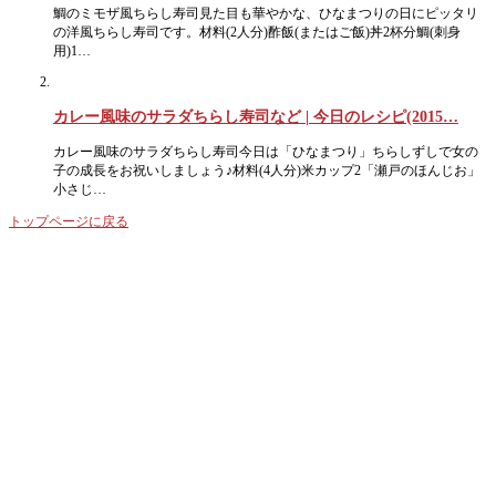
鯛のミモザ風ちらし寿司見た目も華やかな、ひなまつりの日にピッタリ
の洋風ちらし寿司です。材料(2人分)酢飯(またはご飯)丼2杯分鯛(刺身
用)1…
カレー風味のサラダちらし寿司など | 今日のレシピ(2015…
カレー風味のサラダちらし寿司今日は「ひなまつり」ちらしずしで女の
子の成長をお祝いしましょう♪材料(4人分)米カップ2「瀬戸のほんじお」
小さじ…
トップページに戻る