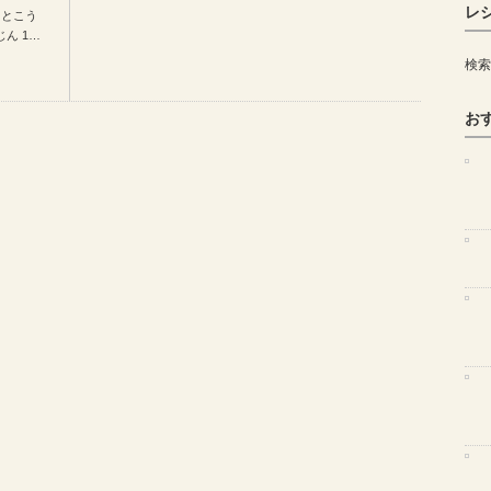
レ
っとこう
じん 1…
検索
お