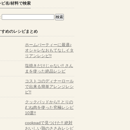
シピ名/材料で検索
:
すすめのレシピまとめ
ホームパーティーに最適♪
オシャレなおもてなしイタ
リアンレシピ!!
塩焼きだけじゃない!! さん
まを使った絶品レシピ
コストコのディナーロール
で出来る簡単アレンジレシ
ピ!!
クックパッドから!! とりの
むね肉を使った究極レシピ
10選!!
cookpadで見つけた!! 絶対
おいしい鶏のささみレシピ