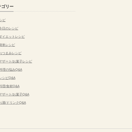
テゴリー
シピ
今日のレシピ
ダイエットレシピ
簡単レシピ
おつまみレシピ
デザート/お菓子レシピ
料理の悩みQ&A
レシピQ&A
料理/食材Q&A
デザート/お菓子Q&A
お酒/ドリンクQ&A