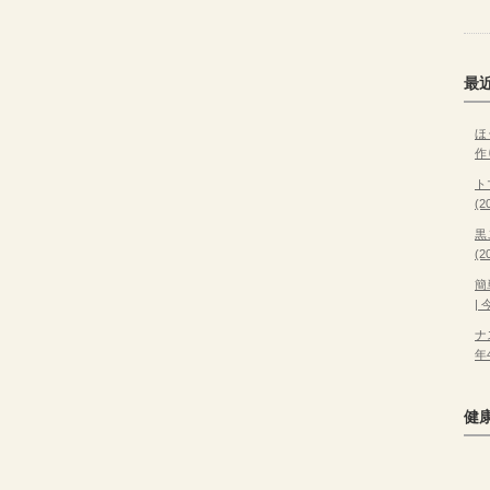
最
ほ
作
ト
(
黒
(
簡
|
ナ
年
健