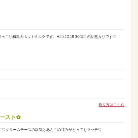
こり和風のホットミルクです。H25.12.19 30個目の話題入りです♡
作り方はこちら
ースト✿
います♡クリームチーズの塩気とあんこの甘みがとってもマッチ♡