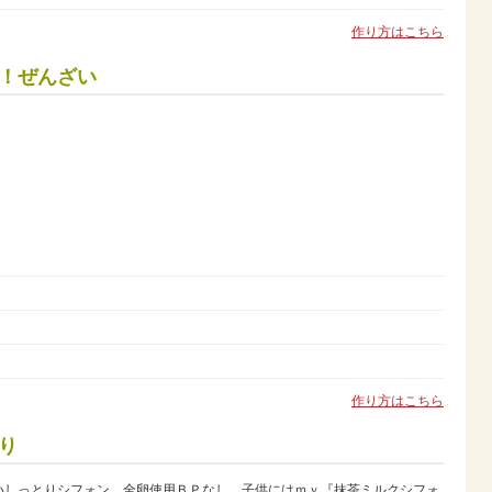
作り方はこちら
！ぜんざい
作り方はこちら
り
いしっとりシフォン。全卵使用ＢＰなし。子供にはｍｙ『抹茶ミルクシフォ