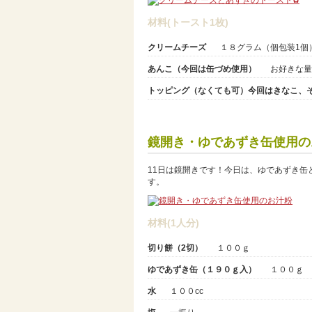
材料(トースト1枚)
クリームチーズ
１８グラム（個包装1個
あんこ（今回は缶づめ使用）
お好きな量
トッピング（なくても可）今回はきなこ、
鏡開き・ゆであずき缶使用の
11日は鏡開きです！今日は、ゆであずき
す。
材料(1人分)
切り餅（2切）
１００ｇ
ゆであずき缶（１９０ｇ入）
１００ｇ
水
１００cc