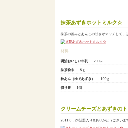
抹茶あずきホットミルク☆
抹茶の苦みとあんこの甘さがマッチして、ほっ
材料
明治おいしい牛乳
200㏄
抹茶粉末
5ｇ
粒あん（ゆであずき）
100ｇ
切り餅
1個
クリームチーズとあずきのト
2011.6．24話題入り✿ありがとうござ