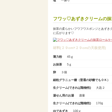
塩
一振り
フワッ♡あずきクリームの抹
抹茶の柔らかいフワフワスポンジとあずき
に広がります♡
材料(２９cm×２９cmの天板使用)
薄力粉
45ｇ
お抹茶
5ｇ
卵
３個
細粒グラニュー糖（普通の砂糖でもＯＫ）
生クリーム(できれば動物性)
大匙２
湯せん用のお湯
適量
生クリーム(できれば動物性)
170g
ゆであずき
100ｇ