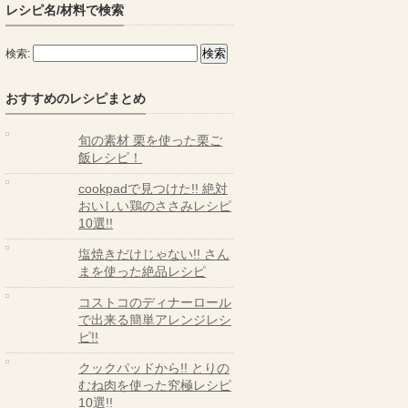
レシピ名/材料で検索
検索:
おすすめのレシピまとめ
旬の素材 栗を使った栗ご
飯レシピ！
cookpadで見つけた!! 絶対
おいしい鶏のささみレシピ
10選!!
塩焼きだけじゃない!! さん
まを使った絶品レシピ
コストコのディナーロール
で出来る簡単アレンジレシ
ピ!!
クックパッドから!! とりの
むね肉を使った究極レシピ
10選!!