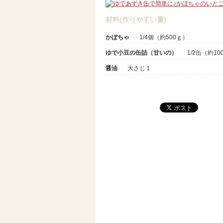
材料(作りやすい量)
かぼちゃ
1/4個（約500ｇ）
ゆで小豆の缶詰（甘いの）
1/2缶（約10
醤油
大さじ１