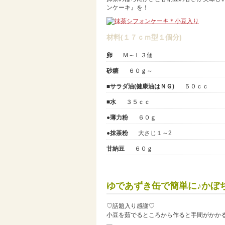
ンケーキ』を！
材料(１７ｃｍ型１個分)
卵
Ｍ～Ｌ３個
砂糖
６０ｇ～
■サラダ油(健康油はＮＧ)
５０ｃｃ
■水
３５ｃｃ
●薄力粉
６０ｇ
●抹茶粉
大さじ１～2
甘納豆
６０ｇ
ゆであずき缶で簡単に♪かぼ
♡話題入り感謝♡
小豆を茹でるところから作ると手間がかかる