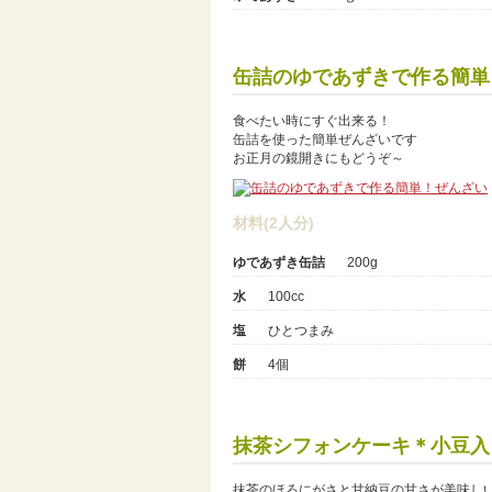
缶詰のゆであずきで作る簡単
食べたい時にすぐ出来る！
缶詰を使った簡単ぜんざいです
お正月の鏡開きにもどうぞ～
材料(2人分)
ゆであずき缶詰
200g
水
100cc
塩
ひとつまみ
餅
4個
抹茶シフォンケーキ＊小豆入
抹茶のほろにがさと甘納豆の甘さが美味し