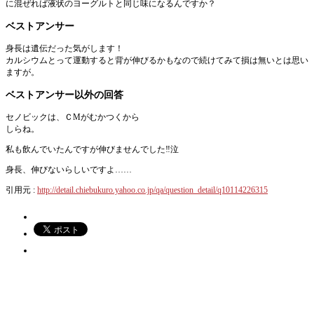
に混ぜれば液状のヨーグルトと同じ味になるんですか？
ベストアンサー
身長は遺伝だった気がします！
カルシウムとって運動すると背が伸びるかもなので続けてみて損は無いとは思い
ますが。
ベストアンサー以外の回答
セノビックは、ＣMがむかつくから
しらね。
私も飲んでいたんですが伸びませんでした‼︎泣
身長、伸びないらしいですよ……
引用元 :
http://detail.chiebukuro.yahoo.co.jp/qa/question_detail/q10114226315