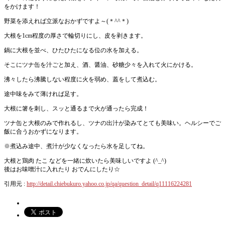
をかけます！
野菜を添えれば立派なおかずですよ～(＊^^＊)
大根を1cm程度の厚さで輪切りにし、皮を剥きます。
鍋に大根を並べ、ひたひたになる位の水を加える。
そこにツナ缶を汁ごと加え、酒、醤油、砂糖少々を入れて火にかける。
沸々したら沸騰しない程度に火を弱め、蓋をして煮込む。
途中味をみて薄ければ足す。
大根に箸を刺し、スッと通るまで火が通ったら完成！
ツナ缶と大根のみで作れるし、ツナの出汁が染みてとても美味い。ヘルシーでご
飯に合うおかずになります。
※煮込み途中、煮汁が少なくなったら水を足してね。
大根と鶏肉 たこ などを一緒に炊いたら美味しいですよ (^_^)
後はお味噌汁に入れたり おでんにしたり☆
引用元 :
http://detail.chiebukuro.yahoo.co.jp/qa/question_detail/q11116224281