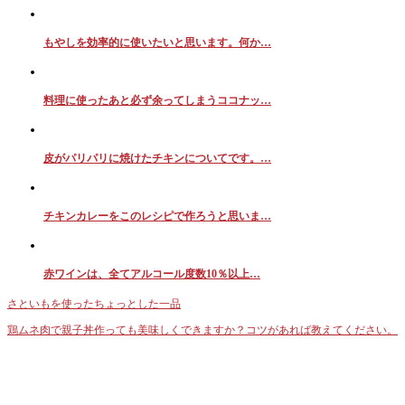
もやしを効率的に使いたいと思います。何か…
料理に使ったあと必ず余ってしまうココナッ…
皮がパリパリに焼けたチキンについてです。…
チキンカレーをこのレシピで作ろうと思いま…
赤ワインは、全てアルコール度数10％以上…
さといもを使ったちょっとした一品
鶏ムネ肉で親子丼作っても美味しくできますか？コツがあれば教えてください。