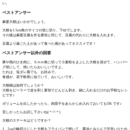
い。
ベストアンサー
麻婆大根はいかがでしょう。
大根を1.5cm角のサイコロ状に切り、下ゆでします。
その後は麻婆豆腐を作る要領と同じで、豆腐の代わりに大根を入れます。
豆腐より歯ごたえがあって食べた感があってオススメです！
ベストアンサー以外の回答
豚や鶏のひき肉に、５ｍｍ角に切って小麦粉をまぶした大根を混ぜて、ハンバー
グ状にして、焼いたらおいしいですよ。
たれは、塩ダレ風でも、お好みで。
食感が、若干軟骨に似ていて、おいしいです。
大根鍋は如何でしょうか？
大根をピーラーで皮を剥く要領でどんどん剥き、鍋に入れるだけのお手軽なレシ
ピです♪
ボリュームを出したかったら、肉団子をあらかじめ入れておいてもOK です♪
宜しかったらお試し下さいね(＊^^＊)
大根のステーキはどうですか？
1、2㎝の輪切りにした大根をフライパンで焼いて、醤油とみりんで甘辛いなたれ